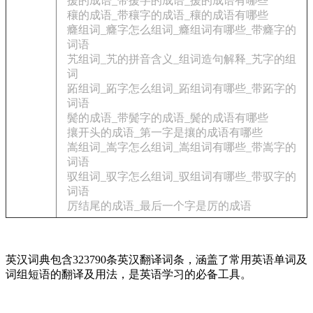
援的成语_带援字的成语_援的成语有哪些
穰的成语_带穰字的成语_穰的成语有哪些
癃组词_癃字怎么组词_癃组词有哪些_带癃字的
词语
艽组词_艽的拼音含义_组词造句解释_艽字的组
词
跖组词_跖字怎么组词_跖组词有哪些_带跖字的
词语
鬓的成语_带鬓字的成语_鬓的成语有哪些
攘开头的成语_第一字是攘的成语有哪些
嵩组词_嵩字怎么组词_嵩组词有哪些_带嵩字的
词语
驭组词_驭字怎么组词_驭组词有哪些_带驭字的
词语
厉结尾的成语_最后一个字是厉的成语
英汉词典包含323790条英汉翻译词条，涵盖了常用英语单词及
词组短语的翻译及用法，是英语学习的必备工具。