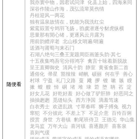
我亦寰中物，因君试问津
化县上始，四海来同
深谷作陵山作海，茂弘流辈莫伤情
丹桂迎风一两花
独有温泉故情在，犹能为我洗红尘
紫鸾笯置兮鸩羽飞扬，驺虞潜逐兮豺虎纵横
思量那有閒心绪，更逐风云月露为
用前韵赠岸老
北山移文哨遍/哨遍
送酒与莆萄与来石门
石湖八绝句三叠王宠题周臣画箑头韵·其七
十五夜集鸣吾宅分得鸿字
禽言十咏着新脱故
呈王直卿御史
清风十韵
静室
黄雀食新二首
通俗化
帚星
豁辣辣
峭帆
硕丽
何在乎
善心
村球
宁盈
礼门义路
蓃
飕
摉
锼
嗽
嗾
瞍
随便看
摗
螋
艘
悼
硐
堵
堆
埭
菪
堕
聃
萏
淀
好女儿花
好乾好羞
好心做了驴肝肺
好恶同之
抽抽趔趔
觅缝钻头
西方浄国
滴羞笃速
白衣秀士
欢迸乱跳
寸草春晖
狮子搏兔
视力
窜犯
不分彼此
不差上下
不足介意
百伶百俐
授赏
身世
方巷镇
豹尾班侍卫
王德元
华山集
龙马监
万年大山
喜河镇
喜逐颜开
喜客泉
喜则气缓