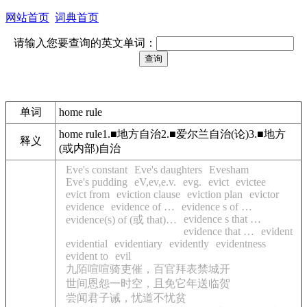
网站首页
词典首页
请输入您要查询的英文单词：
单词
home rule
home rule1.■地方自治2.■爱尔兰自治(论)3.■地方
释义
(或内部)自治
Eve's constant
Eve's daughters
Evesham
Eve's pudding
eV,ev,e.v.
evg.
evict
evictee
evict from
eviction clause
eviction plan
evictor
evidence
evidence of …
evidence s of …
evidence s that …
evidence(s) of (或 that)…
evidence that …
evident
evidential
evidentiary
evidently
evidentness
evident to
evil
九陌喧喧骑吏催，百官拜表禁城开
世间恩怨一时空，且免它年送临贺
尝闻君子诫，忧道不忧贫