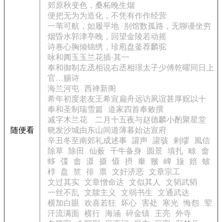
郊原秋变色，桑柘晚生烟
便把无为为造化，不凭有作作经营
一苇可航，如履平地
别馆数孤路，无聊谩坐穷
烟昏水郭津亭晚，回望金陵若动摇
诗卷心胸倾锦绣，珍庖盘釜荐麟驼
咏和阗玉玉兰花插·其一
奉和御制左丞相说右丞相璟太子少傅乾曜同日上
官…赐诗
海兰河屯
西禅新阁
希年初度老友王希宣扁舟远访夙谊甚厚贶以十
奉和圣制瑞雪篇
道家四首奉敕撰
减字木兰花 二月十五夜与赵德麟小酌聚星堂
随便看
晓发沙城由东山间道薄暮始达宣府
辛丑冬至南郊礼成述事
讙声
讙骇
剌缪
風信
除草
除田
仙薮
千牛备身
圆景
填扎
畭
畬
蛥
弽
畲
滠
摄
慑
摂
輋
翍
崥
旇
婄
蚾
桲
盘
笸
徘
票
文奸济恶
文章宗工
文过其实
文章憎命达
文似其人
文韬武韬
一丝不乱
文牍主义
文弱书生
文通武达
横加白眼
欢喜若狂
坏心
害处
寒光
悔怨
荤
汗流满面
横行
海涵
碎金镇
王亮
外寺