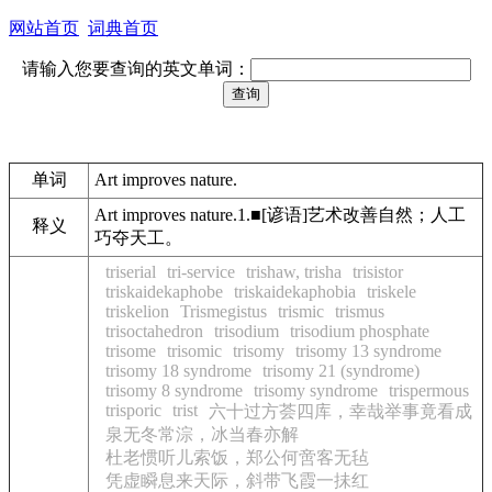
网站首页
词典首页
请输入您要查询的英文单词：
单词
Art improves nature.
Art improves nature.1.■[谚语]艺术改善自然；人工
释义
巧夺天工。
triserial
tri-service
trishaw, trisha
trisistor
triskaidekaphobe
triskaidekaphobia
triskele
triskelion
Trismegistus
trismic
trismus
trisoctahedron
trisodium
trisodium phosphate
trisome
trisomic
trisomy
trisomy 13 syndrome
trisomy 18 syndrome
trisomy 21 (syndrome)
trisomy 8 syndrome
trisomy syndrome
trispermous
trisporic
trist
六十过方荟四库，幸哉举事竟看成
泉无冬常淙，冰当春亦解
杜老惯听儿索饭，郑公何啻客无毡
凭虚瞬息来天际，斜带飞霞一抺红