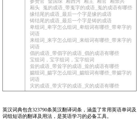
参赞官
金国琛
厢西河
厢主
厢官
厢禁兵
厢头
嵬的成语_带嵬字的成语_嵬的成语有哪些
缘结尾的成语_最后一个字是缘的成语
铸结尾的成语_最后一个字是铸的成语
卑组词_卑字怎么组词_卑组词有哪些_带卑字的
词语
来组词_来字怎么组词_来组词有哪些_带来字的
词语
倡的成语_带倡字的成语_倡的成语有哪些
宝组词，宝字组词，宝字组词
耸的成语_带耸字的成语_耸的成语有哪些
孀组词_孀字怎么组词_孀组词有哪些_带孀字的
词语
灾的成语_带灾字的成语_灾的成语有哪些
英汉词典包含323790条英汉翻译词条，涵盖了常用英语单词及
词组短语的翻译及用法，是英语学习的必备工具。