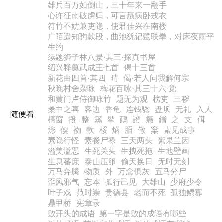
雄兵百万如倒山，三十年来一翻手
心许征南破虏归，可言羸病卧戎衣
符竹不妨兼吏隐，使君佳兴在南楼
广陌遥知驹款段，曲池犹记鹭联拳，对床夜雨平
生约
续题狮子林八景·其三·探真书屋
绍兴释奠武成王七首
偈十三首
新花曲四首·其四
晴
偈·若人问我解何宗
秋晚村舍杂咏
梅花百咏·其三十六·觉
和黄门卢侍御咏竹
题无为观
榜吏
三秽
桑中之喜
客边
香龟
连钱騘
盘坝
无礼
入人
随便看
槅窗
撜
整
篜
鬇
鴊
證
癥
鏳
之
支
傇
烿
偄
袽
軟
桵
焫
脜
敒
梥
素见成事
素隐行怪
素餐尸禄
三天两头
絮果兰因
溢美溢恶
生死关头
生拽死拖
生地壁画
生息蕃庶
泰山压卵
偷天换日
无时无刻
万马奔腾
物质
外
万念俱灰
五马分尸
歪风邪气
忘本
孤行己见
大雄山
少府少令
叶子戏
范时崇
贵德县
老而不死
孤独鳏寡
鼎甲桥
宪章录
败开头的成语_第一字是败的成语有哪些