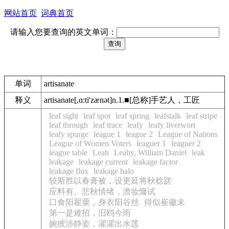
网站首页
词典首页
请输入您要查询的英文单词：
单词
artisanate
释义
artisanate[,ɑ:ti'zænət]n.1.■[总称]手艺人，工匠
leaf sight
leaf spot
leaf spring
leafstalk
leaf stripe
leaf through
leaf trace
leafy
leafy liverwort
leafy spurge
league 1
league 2
League of Nations
League of Women Voters
leaguer 1
leaguer 2
league table
Leah
Leahy, William Daniel
leak
leakage
leakage current
leakage factor
leakage flux
leakage halo
较斯胜以春膏被，设更延将秋稔蹉
应料有、悲秋情绪，澹妆慵试
口食阳翟粟，身衣阳谷丝
得似崔徽未
第一是难招，旧鸥今雨
婉彼涉静姿，濯濯出水莲