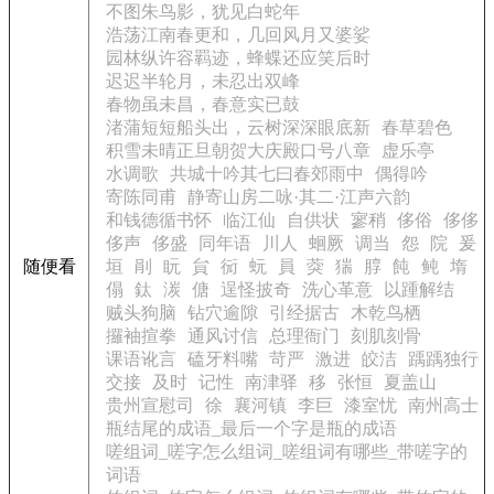
不图朱鸟影，犹见白蛇年
浩荡江南春更和，几回风月又婆娑
园林纵许容羁迹，蜂蝶还应笑后时
迟迟半轮月，未忍出双峰
春物虽未昌，春意实已鼓
渚蒲短短船头出，云树深深眼底新
春草碧色
积雪未晴正旦朝贺大庆殿口号八章
虚乐亭
水调歌
共城十吟其七曰春郊雨中
偶得吟
寄陈同甫
静寄山房二咏·其二·江声六韵
和钱德循书怀
临江仙
自供状
寥稍
侈俗
侈侈
侈声
侈盛
同年语
川人
蛔厥
调当
怨
院
爰
随便看
垣
剈
盶
貟
衏
蚖
員
葖
猯
朜
飩
鲀
堶
傝
鈦
湠
傏
逞怪披奇
洗心革意
以踵解结
贼头狗脑
钻穴逾隙
引经据古
木乾鸟栖
攞袖揎拳
通风讨信
总理衙门
刻肌刻骨
课语讹言
磕牙料嘴
苛严
激进
皎洁
踽踽独行
交接
及时
记性
南津驿
移
张恒
夏盖山
贵州宣慰司
徐
襄河镇
李巨
漆室忧
南州高士
瓶结尾的成语_最后一个字是瓶的成语
嗟组词_嗟字怎么组词_嗟组词有哪些_带嗟字的
词语