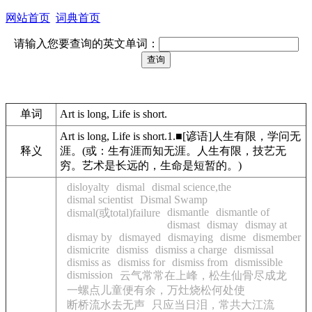
网站首页
词典首页
请输入您要查询的英文单词：
单词
Art is long, Life is short.
Art is long, Life is short.1.■[谚语]人生有限，学问无
释义
涯。(或：生有涯而知无涯。人生有限，技艺无
穷。艺术是长远的，生命是短暂的。)
disloyalty
dismal
dismal science,the
dismal scientist
Dismal Swamp
dismantle
dismantle of
dismal(或total)failure
dismast
dismay
dismay at
dismay by
dismayed
dismaying
disme
dismember
dismicrite
dismiss
dismiss a charge
dismissal
dismiss as
dismiss for
dismiss from
dismissible
dismission
云气常常在上峰，松生仙骨尽成龙
一螺点儿童便有余，万灶烧松何处使
断桥流水去无声
只应当日泪，常共大江流