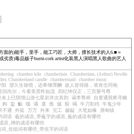
家)5.■(某方面的)能手，里手，能工巧匠，大师，擅长技术的人6.■＝
(或劣质)毒品贩子burnt-cork artist化装黑人演唱黑人歌曲的艺人
mbering
chamber kiln
chamberlain
Chamberlain, (Arthur) Neville
lter, Chamberland candle
chambermaid
chamber music
夕阳
望久生馀惜，还希继霈酬
故人皆得路，谁肯念同袍
音回尚尔，今看美景昨如流
四纪坤仪正，三宫册号尊
癸未上巳陪缙山游七星岩并次其韵
谒李尊师
自寰通巽桥寻幽
銁
銞
魥
嘄
谲
廑
僬
僦
瘕
竭
牛刀割鸡
牛鬼少年
所不通
外延
万万
外来
完工
龌龊
大笔如椽
酒甸镇
的词语
鼃的成语_带鼃字的成语_鼃的成语有哪些
成语_殚的成语有哪些
组词_侻组词有哪些_带侻字的词语