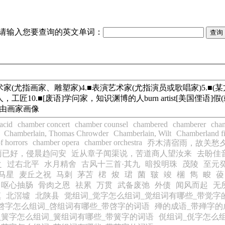
请输入您要查询的英文单词：
家、演员等)3.■美术家(尤指画家、雕塑家)4.■表演艺术家(尤指演员或歌唱
艺人，工匠10.■[废语]学问家，知识渊博的人burn artist[美国俚语]假
ist坐着由画家画像
acid
chamber concert
chamber counsel
chambered
chamberer
cha
Chamberlain, Thomas Chrowder
Chamberlain, Wilt
Chamberland fi
f horrors
chamber opera
chamber orchestra
乔木清宿雨，故关愁
雨已好，侵晨趋问安
近从章子闻渠说，苦道商人望汝来
去盼佳
之
过右北平
水月精舍
古风十三首·其九
暗投明珠
茂陵
至元
马星
麦丘之祝
马刺
茅苫
桾
焌
珺
菌
皲
竣
棞
雋
畯
葰
呕心抽肠
骨肉之恩
祛累
万贯
武备废弛
外债
闻风而起
无
镇
北滘墟
北陕县
觉组词_觉字怎么组词_觉组词有哪些_带觉字
啓字怎么组词_啓组词有哪些_带啓字的词语
殚的成语_带殚字的
_簧字怎么组词_簧组词有哪些_带簧字的词语
侻组词_侻字怎么