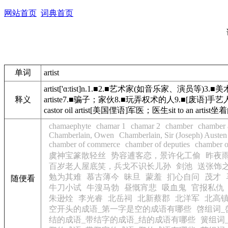
网站首页
词典首页
单词
artist
artist['ɑ:tist]n.1.■2.■艺术家(如音乐
释义
artiste7.■骗子；家伙8.■玩弄权术的人9.■[废语]手
castor oil artist[美国俚语]军医；医生sit to an art
chamaephyte
chamar 1
chamar 2
chamber
chamber 
Chamberlain, Owen
Chamberlain, Sir (Joseph) Austen
chamber of commerce
chamber of deputies
chamber o
虞神宝篆散轻丝
势容逋客恋，景许化工偷
昨夜
百岁老人屋底笑，兵戈不识长儿孙
剑池
送张饰
勉为其难
慕古薄今
昧旦
蒙羞
扪心自问
茂才
随便看
牛刀小试
牛溲马勃
昼慨宵悲
吸血鬼
官报私仇
朱逊烇
李光睿
北岳祠
北新蔡郡
北洋军
北高
空开头的成语_第一字是空的成语有哪些
啓组词_
结的成语_带结字的成语_结的成语有哪些
簧组词