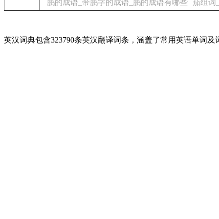
鹏的成语_带鹏字的成语_鹏的成语有哪些
茄组词
英汉词典包含323790条英汉翻译词条，涵盖了常用英语单词