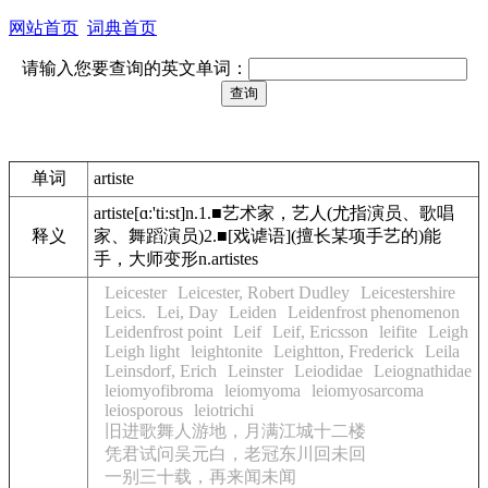
网站首页
词典首页
请输入您要查询的英文单词：
单词
artiste
artiste[ɑ:'ti:st]n.1.■艺术家，艺人(尤指演员、歌唱
释义
家、舞蹈演员)2.■[戏谑语](擅长某项手艺的)能
手，大师变形n.artistes
Leicester
Leicester, Robert Dudley
Leicestershire
Leics.
Lei, Day
Leiden
Leidenfrost phenomenon
Leidenfrost point
Leif
Leif, Ericsson
leifite
Leigh
Leigh light
leightonite
Leightton, Frederick
Leila
Leinsdorf, Erich
Leinster
Leiodidae
Leiognathidae
leiomyofibroma
leiomyoma
leiomyosarcoma
leiosporous
leiotrichi
旧进歌舞人游地，月满江城十二楼
凭君试问吴元白，老冠东川回未回
一别三十载，再来闻未闻