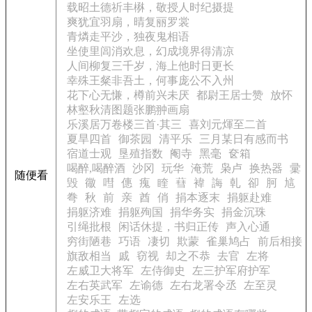
载昭土德祈丰楙，敬授人时纪摄提
爽犹宜羽扇，晴复丽罗裳
青燐走平沙，独夜鬼相语
坐使里闾消欢息，幻成境界得清凉
人间柳复三千岁，海上他时日更长
幸殊王粲非吾土，何事庞公不入州
花下心无慊，樽前兴未厌
都尉王居士赞
放怀
林壑秋清图题张鹏翀画扇
乐溪居万卷楼三首·其三
喜刘元煇至二首
夏旱四首
御茶园
清平乐
三月某日有感而书
宿道士观
垦殖指数
阉寺
黑毫
奁箱
喝醉,喝醉酒
沙冈
玩华
淹荒
枭卢
换热器
彚
随便看
毁
幑
嘒
僡
瘣
睳
蔧
褘
誨
乹
卻
胢
訄
弮
秋
前
亲
酋
俏
捐本逐末
捐躯赴难
捐躯济难
捐躯殉国
捐华务实
捐金沉珠
引绳批根
闲话休提，书归正传
声入心通
穷街陋巷
巧语
凄切
欺蒙
雀巢鸠占
前后相接
旗敌相当
戚
窃视
却之不恭
去官
左将
左威卫大将军
左侍御史
左三护军府护军
左右英武军
左谕德
左右龙署令丞
左至灵
左安乐王
左选