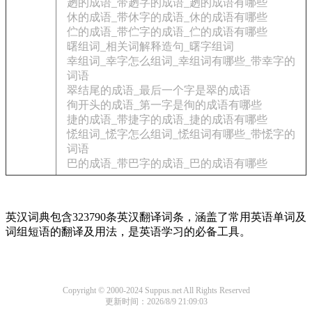
趔的成语_带趔字的成语_趔的成语有哪些
休的成语_带休字的成语_休的成语有哪些
伫的成语_带伫字的成语_伫的成语有哪些
曙组词_相关词解释造句_曙字组词
幸组词_幸字怎么组词_幸组词有哪些_带幸字的
词语
翠结尾的成语_最后一个字是翠的成语
徇开头的成语_第一字是徇的成语有哪些
捷的成语_带捷字的成语_捷的成语有哪些
恡组词_恡字怎么组词_恡组词有哪些_带恡字的
词语
巴的成语_带巴字的成语_巴的成语有哪些
英汉词典包含323790条英汉翻译词条，涵盖了常用英语单词及
词组短语的翻译及用法，是英语学习的必备工具。
Copyright © 2000-2024 Suppus.net All Rights Reserved
更新时间：2026/8/9 21:09:03