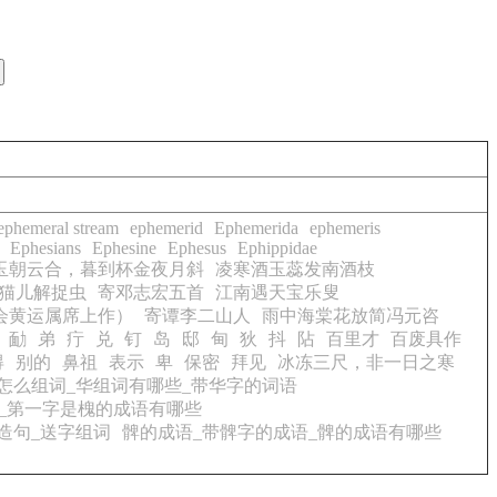
ephemeral stream
ephemerid
Ephemerida
ephemeris
Ephesians
Ephesine
Ephesus
Ephippidae
玉朝云合，暮到杯金夜月斜
凌寒酒玉蕊发南酒枝
猫儿解捉虫
寄邓志宏五首
江南遇天宝乐叟
会黄运属席上作）
寄谭李二山人
雨中海棠花放简冯元咨
勔
弟
疔
兑
钉
岛
邸
甸
狄
抖
阽
百里才
百废具作
得
别的
鼻祖
表示
卑
保密
拜见
冰冻三尺，非一日之寒
怎么组词_华组词有哪些_带华字的词语
_第一字是槐的成语有哪些
造句_送字组词
髀的成语_带髀字的成语_髀的成语有哪些