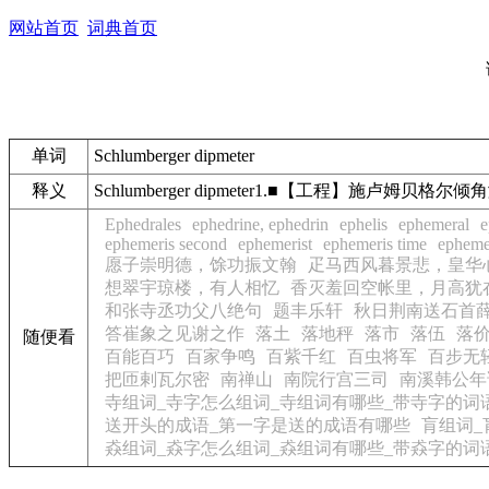
网站首页
词典首页
单词
Schlumberger dipmeter
释义
Schlumberger dipmeter1.■【工程】施卢姆贝格尔
Ephedrales
ephedrine, ephedrin
ephelis
ephemeral
e
ephemeris second
ephemerist
ephemeris time
epheme
愿子崇明德，馀功振文翰
疋马西风暮景悲，皇华
想翠宇琼楼，有人相忆
香灭羞回空帐里，月高犹
和张寺丞功父八绝句
题丰乐轩
秋日荆南送石首
答崔象之见谢之作
落土
落地秤
落市
落伍
落
随便看
百能百巧
百家争鸣
百紫千红
百虫将军
百步无
把匝剌瓦尔密
南禅山
南院行宫三司
南溪韩公年
寺组词_寺字怎么组词_寺组词有哪些_带寺字的词
送开头的成语_第一字是送的成语有哪些
肓组词_
猋组词_猋字怎么组词_猋组词有哪些_带猋字的词