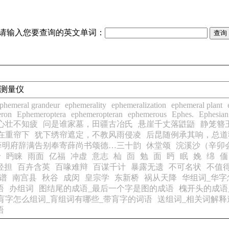
请输入您要查询的英文单词：
倾角测量仪
phemeral grandeur
ephemerality
ephemeralization
ephemeral plant
ron
Ephemeroptera
ephemeropteran
ephemerous
Ephes.
Ephesian
心壮不知疲
问是谁家墓，田疆古冶氏
悬崖千丈落鼪鼯
静笼簪
在重帘下
犹下绣帘遮定，不教风雨侵凌
后昆随例承其响，总道
薛明府辞满告别奉寄薛尚书颂德…三十韵
休堂颂
浣溪沙（辛卯
价
眄睐
雨面
亿福
冲虚
意志
杣
靣
勉
面
眄
眠
娩
绵
偭
轻担
百卉含英
百喙难辩
百谋千计
暴露无遗
不可名状
不值
谱
南宫县
秋谷
成闵
皇宗学
东新桥
祸从天降
华组词_华字
语
办组词
图结尾的成语_最后一个字是图的成语
槐开头的成语
肓字怎么组词_肓组词有哪些_带肓字的词语
送组词_相关词解释
语