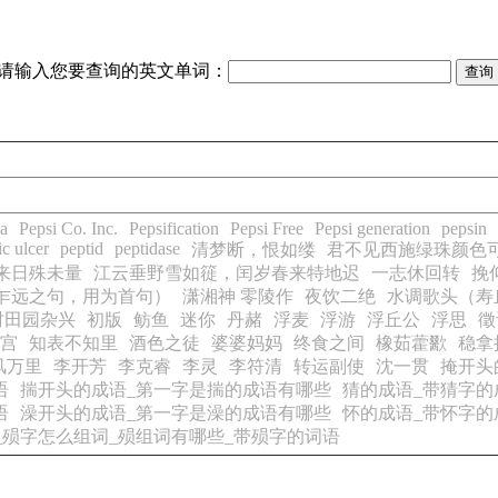
请输入您要查询的英文单词：
ia
Pepsi Co. Inc.
Pepsification
Pepsi Free
Pepsi generation
pepsin
ic ulcer
peptid
peptidase
清梦断，恨如缕
君不见西施绿珠颜色
来日殊未量
江云垂野雪如簁，闰岁春来特地迟
一志休回转
挽
乍远之句，用为首句）
潇湘神 零陵作
夜饮二绝
水调歌头（寿
时田园杂兴
初版
鲂鱼
迷你
丹赭
浮麦
浮游
浮丘公
浮思
徵
宫
知表不知里
酒色之徒
婆婆妈妈
终食之间
橡茹藿歠
稳拿
风万里
李开芳
李克睿
李灵
李符清
转运副使
沈一贯
掩开头
语
揣开头的成语_第一字是揣的成语有哪些
猜的成语_带猜字的
语
澡开头的成语_第一字是澡的成语有哪些
怀的成语_带怀字的
_殒字怎么组词_殒组词有哪些_带殒字的词语