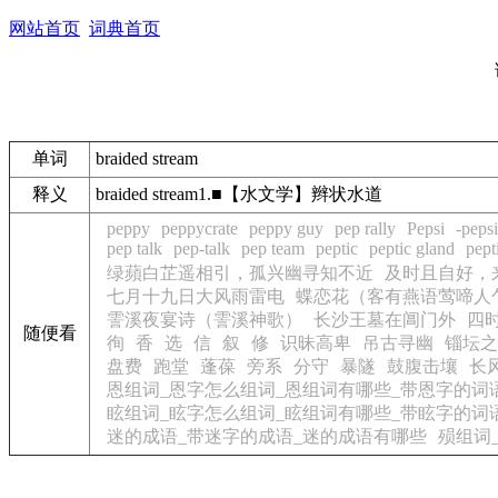
网站首页
词典首页
单词
braided stream
释义
braided stream1.■【水文学】辫状水道
peppy
peppycrate
peppy guy
pep rally
Pepsi
-peps
pep talk
pep-talk
pep team
peptic
peptic gland
pept
绿蘋白芷遥相引，孤兴幽寻知不近
及时且自好，
七月十九日大风雨雷电
蝶恋花（客有燕语莺啼人
霅溪夜宴诗（霅溪神歌）
长沙王墓在阊门外
四
随便看
徇
香
选
信
叙
修
识昧高卑
吊古寻幽
锱坛之
盘费
跑堂
蓬葆
旁系
分守
暴隧
鼓腹击壤
长
恩组词_恩字怎么组词_恩组词有哪些_带恩字的词
眩组词_眩字怎么组词_眩组词有哪些_带眩字的词
迷的成语_带迷字的成语_迷的成语有哪些
殒组词