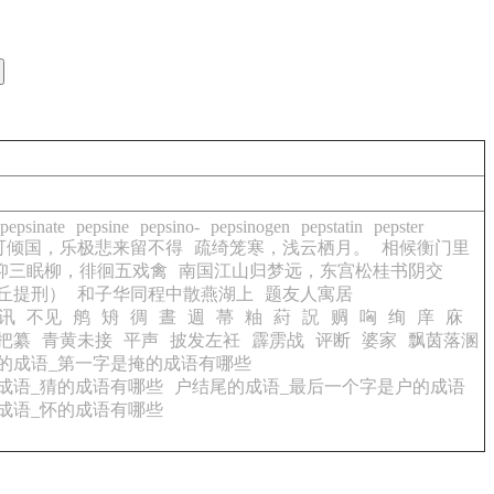
pepsinate
pepsine
pepsino-
pepsinogen
pepstatin
pepster
可倾国，乐极悲来留不得
疏绮笼寒，浅云栖月。
相候衡门里
仰三眠柳，徘徊五戏禽
南国江山归梦远，东宫松桂书阴交
丘提刑）
和子华同程中散燕湖上
题友人寓居
讯
不见
鸼
矪
徟
晝
週
菷
粙
葤
詋
赒
哅
绚
庠
庥
把纂
青黄未接
平声
披发左衽
霹雳战
评断
婆家
飘茵落溷
的成语_第一字是掩的成语有哪些
成语_猜的成语有哪些
户结尾的成语_最后一个字是户的成语
成语_怀的成语有哪些