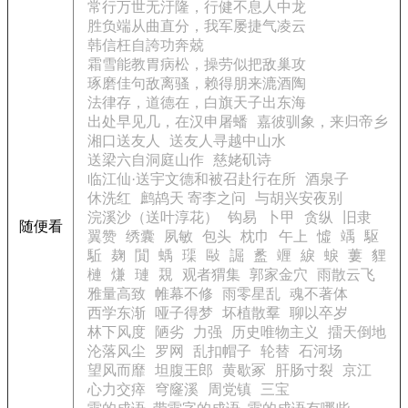
常行万世无汙隆，行健不息人中龙
胜负端从曲直分，我军屡捷气凌云
韩信枉自誇功奔兢
霜雪能教胃病松，操劳似把敌巢攻
琢磨佳句敌离骚，赖得朋来漉酒陶
法律存，道德在，白旗天子出东海
出处早见几，在汉申屠蟠
嘉彼驯象，来归帝乡
湘口送友人
送友人寻越中山水
送梁六自洞庭山作
慈姥矶诗
临江仙·送宇文德和被召赴行在所
酒泉子
休洗红
鹧鸪天 寄李之问
与胡兴安夜别
浣溪沙（送叶淳花）
钩易
卜甲
贪纵
旧隶
随便看
翼赞
绣囊
夙敏
包头
枕巾
午上
憈
竬
駆
駈
麹
閴
蝺
璖
敺
誳
盠
竰
綟
蜧
蔞
貍
槤
熑
璉
覝
观者猬集
郭家金穴
雨散云飞
雅量高致
帷幕不修
雨零星乱
魂不著体
西学东渐
哑子得梦
坏植散羣
聊以卒岁
林下风度
陋劣
力强
历史唯物主义
擂天倒地
沦落风尘
罗网
乱扣帽子
轮替
石河场
望风而靡
坦腹王郎
黄歇冢
肝肠寸裂
京江
心力交瘁
穹窿溪
周党镇
三宝