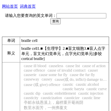
网站首页
词典首页
请输入您要查询的英文单词：
单词
braille cell
braille cell1.■【生理学】2.■盲文细胞3.■盲人点字
释义
单元，盲文光幻觉单元，点字光幻觉单元[参较
cortical braille]
cause ill blood
causeless
cause list
cause of action
cause offence
cause of invalid contract
causer
causerie
cause some fur fly
cause the fur fly
causeway
causey
cause(或 do, inflict) damage to…
caustic
caustic alcohol
cause (或 give) offence
caustic baryta
caustic curve
caustic dip
caustic embrittlement
caustic injection
causticity
causticization
causticize
caustic lime
亭邮永镇愚溪上，扁榜重开罨画阴
数里水面芳，一例弗蔓支