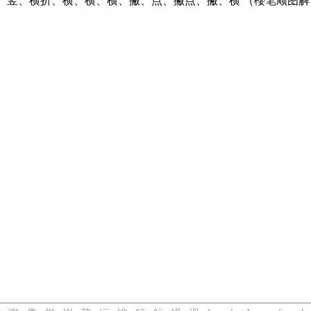
、竖、横折、横、横、横、撇、点、撇点、撇、横 （櫻笔顺图