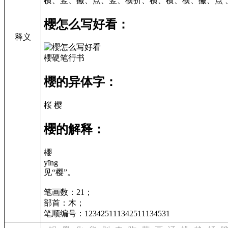
横、竖、撇、点、竖、横折、横、横、横、撇、点 
櫻怎么写好看：
释义
櫻硬笔行书
櫻的异体字：
桜 樱
櫻的解释：
櫻
yīng
见“樱”。
笔画数：21；
部首：木；
笔顺编号：123425111342511134531