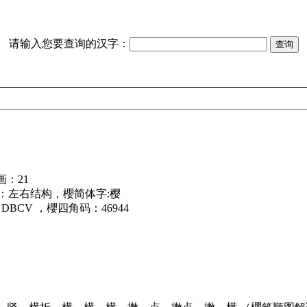
请输入您要查询的汉字：
画：21
构：左右结构，櫻简体字:樱
DBCV ，櫻四角码：46944