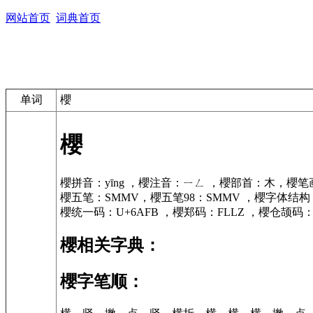
网站首页
词典首页
单词
櫻
櫻
櫻拼音：yīng ，櫻注音：ㄧㄥ ，櫻部首：木，櫻笔
櫻五笔：SMMV，櫻五笔98：SMMV ，櫻字体结
櫻统一码：U+6AFB ，櫻郑码：FLLZ ，櫻仓颉码：
櫻相关字典：
櫻字笔顺：