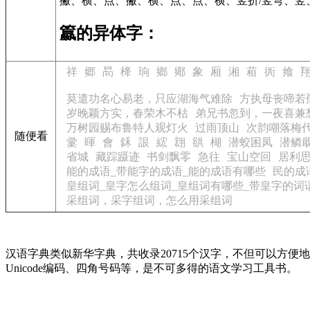
撇、横、点、撇、横、点、点、横、竖折/竖弯、竖
籝的异体字：
祥
郷
晑
栙
珦
鄉
鄊
象
厢
湘
葙
衖
飨
莫遣功名心易老，只应湖海气难除
方执母丧啼若
岁晚颖方实，春荣木不枯
弟兄书忽到，一夜喜兼
万树园赐布鲁特人观灯火
过雨顶山
次韵嘲落梅
随便看
彚
暉
會
鉌
詪
綋
翝
谼
楜
潜蛟困凤
潜鳞
省城
藏踪蹑迹
书剑飘零
急往
宝山空回
居利
能的成语_带能字的成语_能的成语有哪些
民的成
皇组词_皇字怎么组词_皇组词有哪些_带皇字的词
采组词，采字组词，怎么用采组词
汉语字典类似新华字典，共收录20715个汉字，不但可以方
Unicode编码、四角号码等，是不可多得的语文学习工具书。