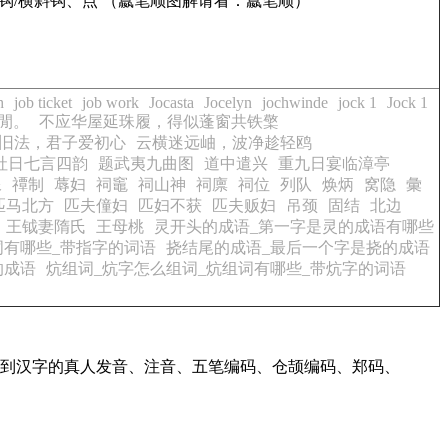
钩/横斜钩、点 （籝笔顺图解请看：籝笔顺）
h
job ticket
job work
Jocasta
Jocelyn
jochwinde
jock 1
Jock 1
閒。
不应华屋延珠履，得似蓬窗共铁檠
旧法，君子爱初心
云横迷远岫，波净趁轻鸥
社日七言四韵
题武夷九曲图
道中遣兴
重九日宴临漳亭
像
禫制
蓐妇
祠竈
祠山神
祠廪
祠位
列队
焕炳
窝隐
彙
匹马北方
匹夫僮妇
匹妇不获
匹夫贩妇
吊颈
固结
北边
王钺妻隋氏
王母桃
灵开头的成语_第一字是灵的成语有哪些
词有哪些_带指字的词语
挠结尾的成语_最后一个字是挠的成语
的成语
炕组词_炕字怎么组词_炕组词有哪些_带炕字的词语
询到汉字的真人发音、注音、五笔编码、仓颉编码、郑码、