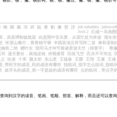
、横折、横 、撇、横折钩、横、横、撇点、撇、横、撇、横折弯
job subsidies
jobswort
翔
缃
鄕
廂
項
絴
缿
萫
勨
像
想
詳
Jock 2
幻成一岛画图
孺，虽居禫制饭犹蔬
此是閒中安乐窝，从渠忙处为奔波
儒生传
愁
怅望山庵竹，青青独守墀
辛酉富池元宵写怀二首
奉和圣制
代梅答二绝
赠叶生
陪司马才仲节推诸君游天竺（得青字）
尊
戢羽
漫天要价，就地还钱
仰视俯育
匹练飞空
匹夫不可夺志
思义
扯谈
十库
颜太初
东山意
王猛畚
王骥
王翔
王遂
王咸
语_带民字的成语_民的成语有哪些
指组词_指字怎么组词_指组
语
故开头的成语_第一字是故的成语有哪些
点的组词，带点字
便地查询到汉字的读音、笔画、笔顺、部首、解释，而且还可以查