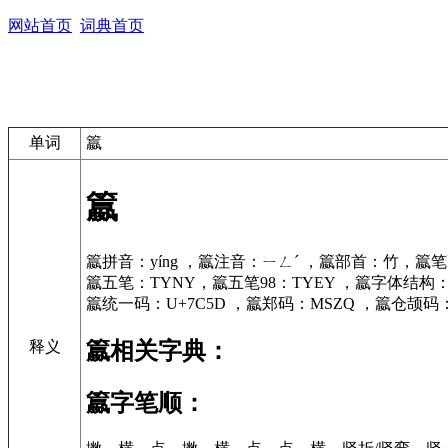
网站首页
词典首页
单词
籝
籝
籝拼音：yíng ，籝注音：ㄧㄥˊ ，籝部首：竹，籝笔
籝五笔：TYNY，籝五笔98：TYEY ，籝字体结构
籝统一码：U+7C5D ，籝郑码：MSZQ ，籝仓颉码：
籝相关字典：
释义
籝字笔顺：