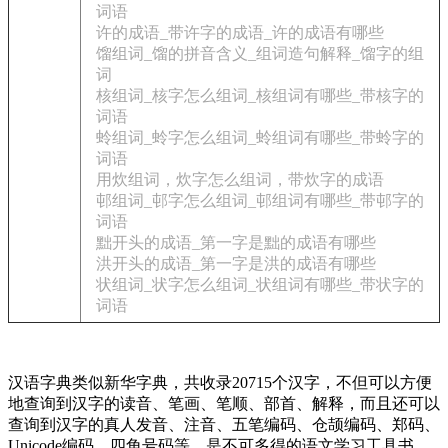
词语
许的成语_带许字的成语_许的成语有哪些
馏组词_馏的拼音含义_组词造句解释_馏字的组
词
核组词_核字怎么组词_核组词有哪些_带核字的
词语
蛉组词_蛉字怎么组词_蛉组词有哪些_带蛉字的
词语
用炊组词，炊字怎么组词，带炊字的成语
邨组词_邨字怎么组词_邨组词有哪些_带邨字的
词语
黜开头的成语_第一字是黜的成语有哪些
洪开头的成语_第一字是洪的成语有哪些
状组词_状字怎么组词_状组词有哪些_带状字的
词语
汉语字典类似新华字典，共收录20715个汉字，不但可以方便
地查询到汉字的读音、笔画、笔顺、部首、解释，而且还可以
查询到汉字的真人发音、注音、五笔编码、仓颉编码、郑码、
Unicode编码、四角号码等，是不可多得的语文学习工具书。