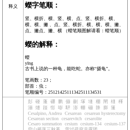
蠳字笔顺：
释义
竖、横折、横、竖、横、点、竖、横折、横、
横、横、撇 、点、竖、横折、横、横、横、撇、
点、撇点、撇、横 （蠳笔顺图解请看：蠳笔顺）
蠳的解释：
蠳
yīng
古书上说的一种龟，能吃蛇。亦称“摄龟”。
笔画数：23；
部首：虫；
笔顺编号：25121425111342511134531
彭
碰
蓬
硼
鹏
傰
剻
塜
塳
稝
閛
槰
樥
漰
熢
踫
憉
嘭
駍
澎
輣
磞
韸
膨
篷
Cesalpino, Andrea
Cesarean
cesarean hysterectomy
Cesarean section
cesarevitch
cesarolite
Cesaro summation
cesium
cesium-134
cesium-137
空山摇落三秋暮，萤过疏帘月露团