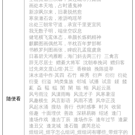
画处本天地，占时通鬼神
新凉飒尔来，旧暑脱然愈
寒泉潄石齿，淅沥鸣瑶琴
出处三朝常守道，承宣千里更宜民
我无数子明，端坐空叹息
健笔横飞鸾体态，单颜长炼鹤精神
麒麟图画偶然耳，半枕百年梦邯郸
书帙罗列图画张，睥睨孔孟窥虞唐
日暮碧天鸿雁断，海门斜去两三行
三禽言
辞无尽居士
赠綦大将军
沈朝奉挽词
赠归客
过先弟文度山馆·其三
香柳娘
挽陈提举
涞水道中作·其四
石竹
秾秀
衍声
衍衍
衍处
衍曼
衍溢
鸠类集族
邻域
试播
试音
錽
餧
薍
螡
豱
輼
閺
閿
聬
螉
风起云蒸
风号雨泣
风潇雨晦
风流才子
风寒暑湿
随便看
风趣横生
风言影语
风雨不透
风华正茂
风起水涌
搜劫
善行
伤时感事
时兴
收留
俗趣
十面埋伏
善政
深耕易耨
绍述
逢门
逢场作戏
逢吉丁辰
逢场作乐
逢年过节
逢蒙
逢丑父
逢龙城
逢石髓
虞芮息讼
煜组词_煜字怎么组词_煜组词有哪些_带煜字的