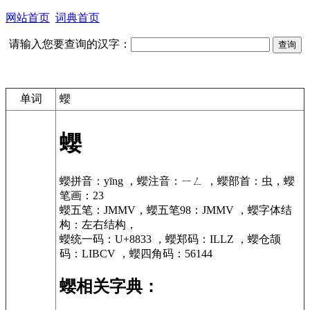
网站首页
词典首页
请输入您要查询的汉字：
单词
蠳
蠳
蠳拼音：yīng ，蠳注音：ㄧㄥ ，蠳部首：虫，蠳
笔画：23
蠳五笔：JMMV，蠳五笔98：JMMV ，蠳字体结
构：左右结构，
蠳统一码：U+8833 ，蠳郑码：ILLZ ，蠳仓颉
码：LIBCV ，蠳四角码：56144
蠳相关字典：