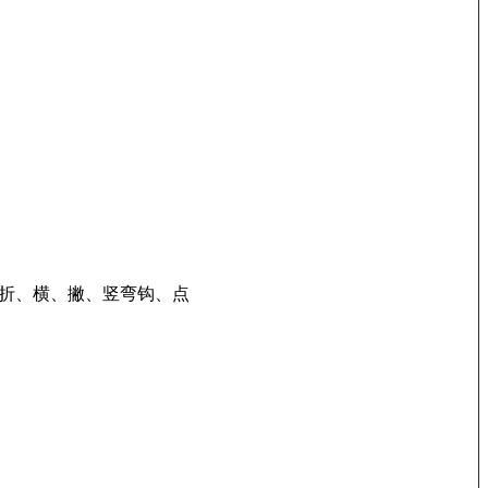
横折、横、撇、竖弯钩、点