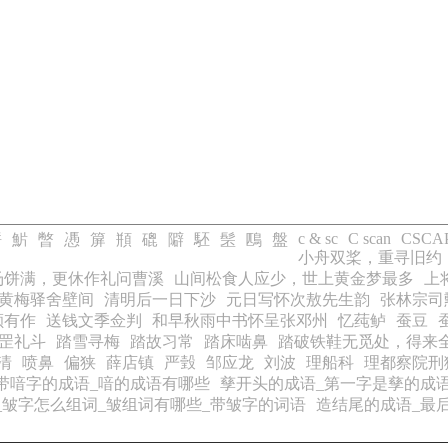
c & sc
C scan
CSCA
骿
魸
暼
慿
箳
頩
磇
隦
駓
髬
鴄
盤
小舟双桨，重寻旧约
汤饼满，更休作礼问曹溪
山间松食人应少，世上黄金梦最多
上
黄梅驿舍壁间
清明后一日下沙
元日写怀次敖先生韵
张林宗司
颗有作
送钱文季佥判
和早秋雨中书怀呈张邓州
忆莼鲈
蚕豆
罡礼斗
踏雪寻梅
踏故习常
踏床啮鼻
踏破铁鞋无觅处，得来
清
喷鼻
偏狭
薛店镇
严瑴
邹应龙
刘波
理船科
理都察院刑
带喑字的成语_喑的成语有哪些
孳开头的成语_第一字是孳的成
_皱字怎么组词_皱组词有哪些_带皱字的词语
造结尾的成语_最