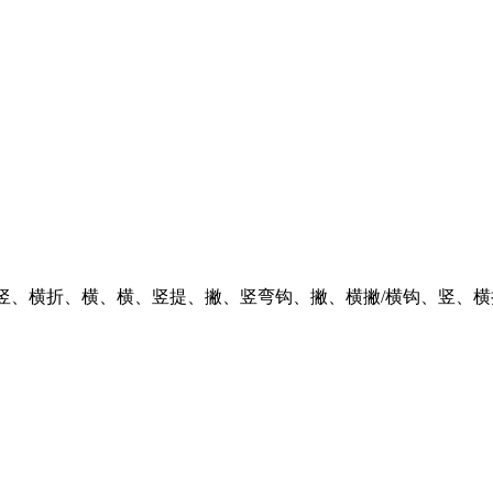
竖、横折、横、横、竖提、撇、竖弯钩、撇、横撇/横钩、竖、