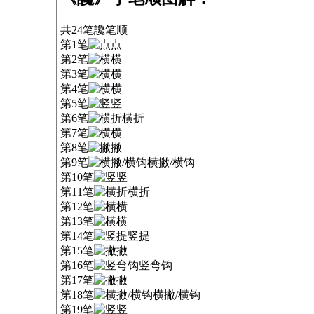
共24笔
讒
笔顺
第1笔
点
第2笔
横
第3笔
横
第4笔
横
第5笔
竖
第6笔
横折
第7笔
横
第8笔
撇
第9笔
横撇/横钩
第10笔
竖
第11笔
横折
第12笔
横
第13笔
横
第14笔
竖提
第15笔
撇
第16笔
竖弯钩
第17笔
撇
第18笔
横撇/横钩
第19笔
竖