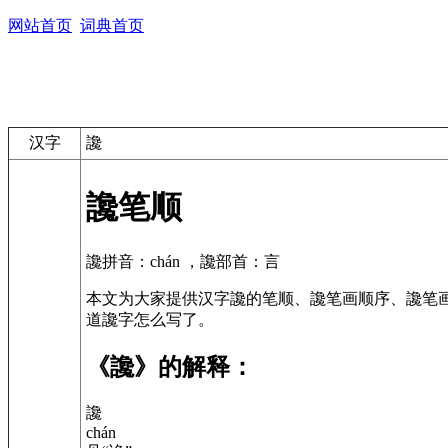
网站首页
词典首页
汉字
讒
讒笔顺
讒拼音：chán ，讒部首：言
本文为大家提供汉字讒的笔顺、讒笔画顺序、讒笔
道讒字怎么写了。
《讒》的解释：
讒
chán