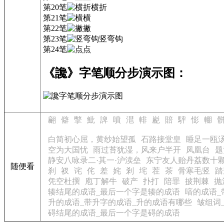
第20笔
横折
第21笔
横
第22笔
撇
第23笔
竖弯钩
第24笔
点
《讒》字笔顺分步演示图：
翩
僻
撆
魮
諀
噴
潖
輫
嶏
賠
駍
憉
輣
白简初心屈，黄纱始望孤
石路接堂皇
睡足一瓯
空为大国忧
雨过苔犹湿，风来户半开
凤凰台
题
静安八咏录二·其一·沪渎垒
东宁友人贻丹荔数十
随便看
刹
衩
诧
侘
差
姹
剎
垞
茬
茶
骨寒毛竖
踏
凭空杜撰
庖丁解牛
破产
扑打
陪罪
披荆棘
抛
辏结尾的成语_最后一个字是辏的成语
喑的成语_
升的成语_带升字的成语_升的成语有哪些
皱组词
碍结尾的成语_最后一个字是碍的成语