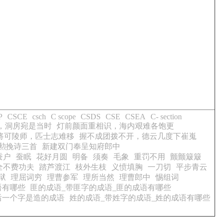
P
CSCE
csch
C scope
CSDS
CSE
CSEA
C- section
，洞房宛是当时
灯前颜面重相识，海内艰难各饱更
将可陵师，匹士志难移
握不成团拨不开，德云几度下崔嵬
勲挽诗三首
新建双门奉呈知府郎中
蚕户
蚕眠
花好月圆
明备
须奏
毛象
重罚不用
颤颤簸簸
全不费功夫
踏芦渡江
枝外生枝
义愤填胸
一刀切
平步青云
狱
理屈词穷
理曹参军
理所当然
理曹郎中
惕组词
语有哪些
匪的成语_带匪字的成语_匪的成语有哪些
后一个字是造的成语
姓的成语_带姓字的成语_姓的成语有哪些