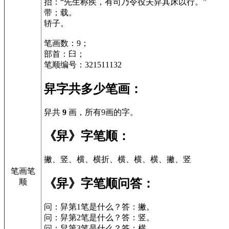
抬：“先生称疾，有司乃令役夫舁其床以行。”
带；载。
轿子。
笔画数：9；
部首：臼；
笔顺编号：321511132
舁字共多少笔画：
舁共
9
画，所有9画的字。
《舁》字笔顺：
撇、竖、横、横折、横、横、横、撇、竖
笔画笔
《舁》字笔顺问答：
顺
问：舁第1笔是什么？答：撇。
问：舁第2笔是什么？答：竖。
问：舁第3笔是什么？答：横。