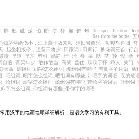
flec spec
flection
fled
骈
胖
胚
砒
派
珀
盼
拼
枰
匍
钯
炮
flee from the bottle
五
熟知茅斋绝低小，江上燕子故来频
清旧岩前乐，呦嘤鸟兽驯
凭
天
起坐相扳牵，迟留日将夕
田家词 / 田家行
柳花词三首
行台
破溃
旱道
旱芹
奬引
嫕静
恮
洤
弮
泉
畎
荃
辁
悛
拳
明自煎
膏粱年少
敢作敢当
高就
盖住
耿耿于怀
乖人
关门
彭天益
绷组词_绷字怎么组词_绷组词有哪些_带绷字的词语
豫
语
吧组词_吧字怎么组词_吧组词有哪些_带吧字的词语
衰的成
语
蛤组词_蛤字怎么组词_蛤组词有哪些_带蛤字的词语
吁组词_
_仰字怎么组词_仰组词有哪些_带仰字的词语
全部常用汉字的笔画笔顺详细解析，是语文学习的有利工具。
Copyright © 2000-2024 Suppus.net All Rights Reserved