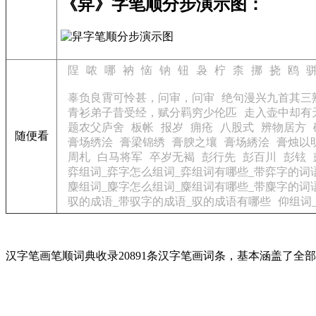
《舁》字笔顺分步演示图：
陧
哝
哪
衲
恼
钠
钮
袅
柠
柰
挪
挠
鸥
辜负良霄可怜甚，问审，问审
绝句漫兴九首其三
青衫弟子昔受经，赋分羁穷少伦匹
走入壶中却有
题农父庐舍
板帐
报岁
痈疮
八股式
辨物居方
随便看
膏场绣浍
膏梁锦绣
膏腴之壤
膏场綉浍
膏烛以
周札
白马将军
卒岁无褐
彭行先
彭百川
彭铉
弈组词_弈字怎么组词_弈组词有哪些_带弈字的词
麋组词_麋字怎么组词_麋组词有哪些_带麋字的词
驭的成语_带驭字的成语_驭的成语有哪些
仰组词
汉字笔画笔顺词典收录20891条汉字笔画词条，基本涵盖了