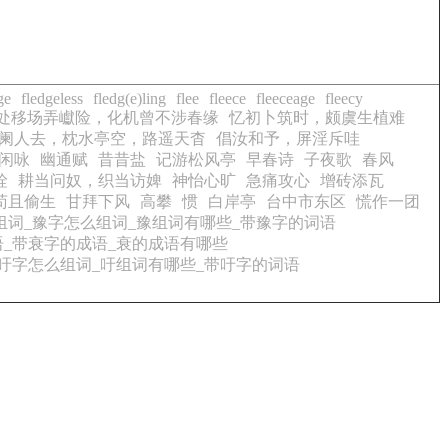
ge
fledgeless
fledg(e)ling
flee
fleece
fleeceage
fleecy
处移场弄巘险，化机曾不涉春缘
忆初卜筑时，颇虞生植难
阑人去，枕水亭空，路遥天杳
倡汝和予，屏淫斥哇
闲咏
幽通赋
昔昔盐
记游松风亭
早春诗
子夜歌
春风
烇
耕当问奴，织当访婢
神怡心旷
急痛攻心
增砖添瓦
苟且偷生
甘拜下风
高攀
惯
白岸亭
台中市东区
慌作一团
组词_豫字怎么组词_豫组词有哪些_带豫字的词语
语_带衰字的成语_衰的成语有哪些
吁字怎么组词_吁组词有哪些_带吁字的词语