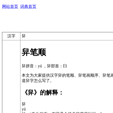
网站首页
词典首页
汉字
舁
舁笔顺
舁拼音：yú ，舁部首：臼
本文为大家提供汉字舁的笔顺、舁笔画顺序、舁笔
道舁字怎么写了。
《舁》的解释：
舁
yú