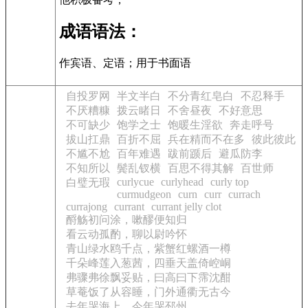
成语语法：
作宾语、定语；用于书面语
自投罗网
半文半白
不分青红皂白
不忍释手
不厌糟糠
拨云睹日
不舍昼夜
不好意思
不可缺少
饱学之士
饱暖生淫欲
奔走呼号
拔山扛鼎
百折不屈
兵在精而不在多
彼此彼此
不尴不尬
百年难遇
跋前踬后
避瓜防李
不知所以
鬓乱钗横
百思不得其解
百世师
curlycue
curlyhead
curly top
白璧无瑕
curmudgeon
curn
curr
currach
currajong
currant
currant jelly clot
酹觞初问涂，嗽醪便知归
看云动孤酌，聊以尉吟怀
青山绿水鸥千点，紫蟹红螺酒一樽
千朵峰莲入葱茜，四垂天盖倚崆峒
弗骤弗徐飘妥贴，曰高曰下霈沈酣
草菴饭了从容睡，门外通衢无古今
去年哭海上，今年哭邳州