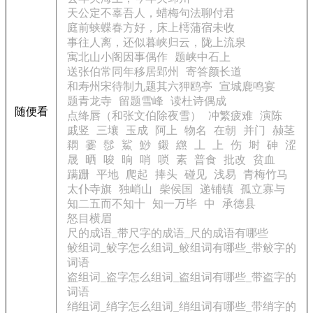
天公定不辜吾人，蜡梅句法聊付君
庭前蛱蝶春方好，床上樗蒲宿未收
事往人离，还似暮峡归云，陇上流泉
寓北山小阁因事偶作
题峡中石上
送张伯常同年移居郢州
寄答颜长道
和寿州宋待制九题其六狎鸥亭
宣城鹿鸣宴
题青龙寺
留题雪峰
读杜诗偶成
随便看
点绛唇（和张文伯除夜雪）
冲繁疲难
演陈
戚竖
三壤
玉成
阿上
物名
在朝
并门
赪茎
閷
霎
髿
鯊
鯋
鎩
繺
丄
上
伤
埘
砷
涩
晟
晒
唆
晌
哨
唢
素
普食
批改
贫血
蹒跚
平地
爬起
捧头
碰见
浅易
青梅竹马
太仆寺旗
独峭山
柴侯国
递铺镇
孤立寡与
知二五而不知十
知一万毕
中
承德县
怒目横眉
尺的成语_带尺字的成语_尺的成语有哪些
鲛组词_鲛字怎么组词_鲛组词有哪些_带鲛字的
词语
盗组词_盗字怎么组词_盗组词有哪些_带盗字的
词语
绡组词_绡字怎么组词_绡组词有哪些_带绡字的