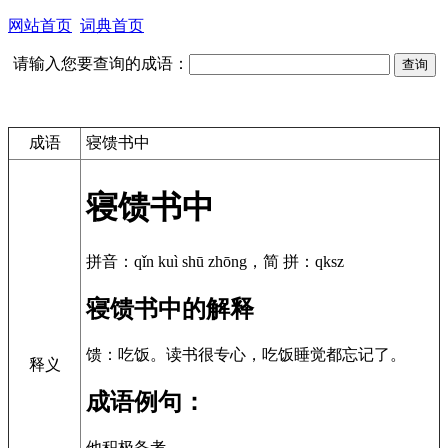
网站首页
词典首页
请输入您要查询的成语：
成语
寝馈书中
寝馈书中
拼音：qǐn kuì shū zhōng，简 拼：qksz
寝馈书中的解释
馈：吃饭。读书很专心，吃饭睡觉都忘记了。
释义
成语例句：
他积极备考，