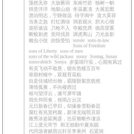
荡然无存
大放厥词
东南竹箭
独树一帜
得意洋洋
地裂山崩
冬温夏凊
大展宏图
澹泊明志，宁静致远
待字闺中
道大莫容
当务之急
灯红酒绿
洞若观火
胆大心细
道听途说
刀枪不入
夺戴凭席
德高望重
断蛟刺虎
党同伐异
调虎离山
刀光血影
sonsie
sons-in-law
雕虫小技
担惊受怕
Sons of Freedom
sons of Liberty
sons of men
sons of the wild jackass
sonsy
Sontag, Susan
sonuvabitch
Sonya
岁晏琅玕实，心期有凤过
有灵飞动不敢悬，锁在危楼五百年
谁期村疃中，双屐苔花粘
自是佳城经出物，霸陵斮絮意犹然
薄情孤雁，不向楼西过
相与望浮云，遂可屏牢骚
我生仰田食，候雨占云汉
元日新春已早归，却缘春雪勒春迟
腐红有兆宽枵腹，新渌无端照丑容
雅秀冰姿延阁彦，岂应簪断作凄凉
江上度元宵节
和王校勘中夏东园
代同游者赋宿云轩呈李果州
石梁洞