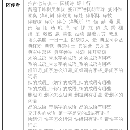
拟古七首·其一
园橘诗
塘上行
随便看
留题千峰榭吴孝叔
赐江西巡抚胡宝瑔
扬州作
宧奥
痒剌剌
痒滋滋
痒处
痒酥酥
痒技
痒噱噱
痒疹
痒心
痒斯斯
绵
偭
勔
渑
冕
婂
媔
愐
葂
睌
悹
琯
祼
蒄
媯
廆
椝
椢
湀
筀
毅然
赢
英俊
延续
腰缠万贯
淹没
摇头晃脑
一日千里
以貌取人
晕
典卫司令丞
典红粉
典狱
典硙中士
典宾曹
典乐郎
典军中郎将
典客参军
朴悫
掩耳蹙頞
木的成语_带木字的成语_木的成语有哪些
浆的成语_带浆字的成语_浆的成语有哪些
鉏组词_鉏字怎么组词_鉏组词有哪些_带鉏字的
词语
姻的成语_带姻字的成语_姻的成语有哪些
铄的成语_带铄字的成语_铄的成语有哪些
删组词_删字怎么组词_删组词有哪些_带删字的
词语
易的成语_带易字的成语_易的成语有哪些
交开头的成语_第一字是交的成语有哪些
快组词_快字怎么组词_快组词有哪些_带快字的
词语