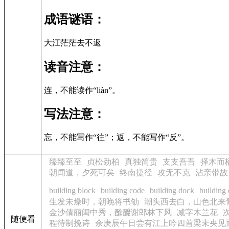
成语谜语：
大江茫茫去不返
读音注意：
连，不能读作“liàn”。
写法注意：
忘，不能写作“往”；返，不能写作“反”。
臻臻至至
贞松劲柏
真独简贵
支支吾吾
择木而
朝闻道，夕死可矣
终南捷径
攻无不克
沾亲带故
building block
building code
building dock
building
生发未燥时，朝晚将书劬
潮头西去白，山色北来
金沙倩丽闺中秀，酴醾谢郎林下风
减字木兰花
随便看
程待制挽诗
余庚辰午日尝有江上吟四首梁未央见