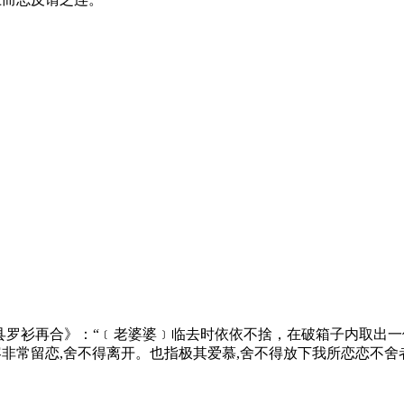
知县罗衫再合》：“﹝老婆婆﹞临去时依依不捨，在破箱子内取出
形容非常留恋,舍不得离开。也指极其爱慕,舍不得放下我所恋恋不舍