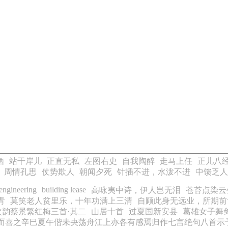
栖
站干岸儿
正直无私
左图右史
自我陶醉
走马上任
正儿八
周情孔思
仗势欺人
朝闻夕死
针插不进，水泼不进
中馈乏人
 engineering
building lease
高咏夷中诗，伊人岂无泪
苍苔点染云
青
莫笑老人贫里乐，十年功满上三清
自顾此身无远业，所期前
次韵蔡景繁红梅三首·其二
山居十首
过夏国新安县
葛雄女子舞
而喜之辛巳夏午偕未央荡舟江上亦各有感焉归作七言绝句八首示