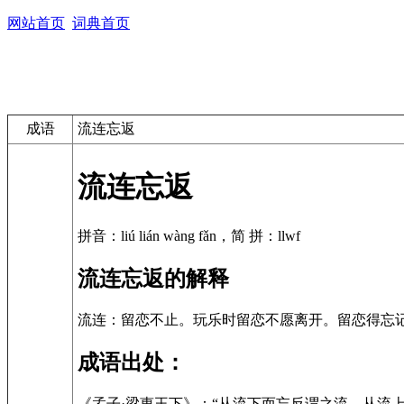
网站首页
词典首页
成语
流连忘返
流连忘返
拼音：liú lián wàng fǎn，简 拼：llwf
流连忘返的解释
流连：留恋不止。玩乐时留恋不愿离开。留恋得忘
成语出处：
《孟子·梁惠王下》：“从流下而忘反谓之流，从流