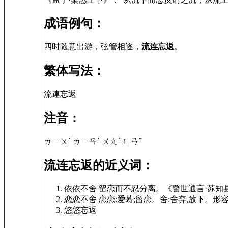
成语例句：
四时随意出游，弦管相逐，
流连忘返
。
繁体写法：
流連忘返
注音：
ㄌㄧㄨˊ ㄌㄧㄢˊ ㄨㄤˋ ㄈㄢˇ
流连忘返的近义词：
依依不舍 留恋而不忍分离。《警世通言·苏
恋恋不舍 恋恋:爱慕;留恋。舍:舍弃,放下。
悠悠忘返