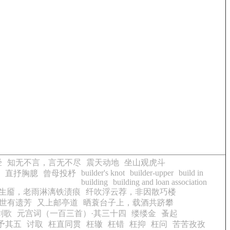
经
知无不言，言无不尽
震天动地
坐山观虎斗
builder's knot
builder-upper
build in
直抒胸臆
曾母投杼
building
building and loan association
生靥，老雨淋漓铁渍痕
纤吹浮云荐，非因散巧楼
世有遗芳
又上邮亭道
晒蓑台子上，载酒共跻攀
剑歌
元宫词（一百三首）·其三十四
缕缕金
蚤起
予其五
讨取
枉直同贯
枉辙
枉错
枉抑
枉问
苦苦孜孜