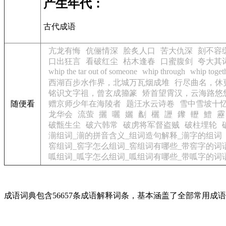
产生年代：
古代成语
亢龙有悔
伉俪情深
脍炙人口
苦大仇深
刻不容
口出狂言
看破红尘
枯木逢春
口蜜腹剑
夸大其
whip the tar out of someone
whip through
whip toget
西湖百步水作界，北城万瓦烟成堆
行尽曲名，休
铭识文字祖，曾玄成籀篆
矫首望霄汉，云海路悠
随便看
赠京师少年在海陵者
题汪水云诗卷
雪中雪坡十
龙华会
流萤
攦
囇
孋
劙
欐
讈
鑗
轣
鱧
靂
破甑生尘
破六韩常
破虏将军督盗贼
破柱埋轮
湔组词_湔的拼音含义_组词造句解释_湔字的组词
窖组词_窖字怎么组词_窖组词有哪些_带窖字的词
呱组词_呱字怎么组词_呱组词有哪些_带呱字的词
成语词典包含56657条成语解释词条，基本涵盖了全部常用