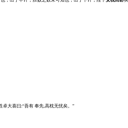
卓大喜曰:“吾有 奉先,高枕无忧矣。”