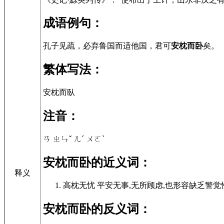
成语例句：
孔子见疏，必弃鲁国而适他国，君可
安枕而卧
矣。
繁体写法：
安枕而臥
注音：
ㄢ ㄓㄣˇ ㄦˊ ㄨㄛˋ
安枕而卧的近义词：
释义
高枕无忧 平安无事,无所顾虑,也形容缺乏警觉性
安枕而卧的反义词：