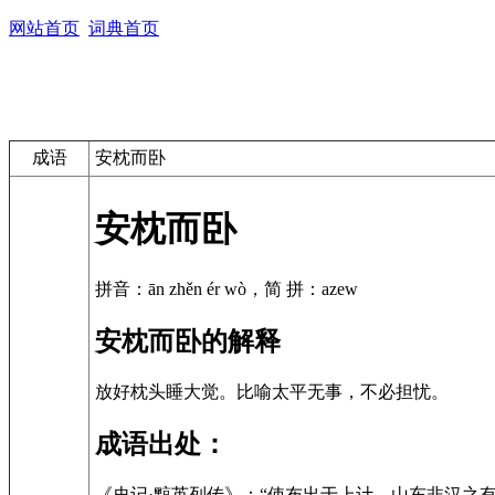
网站首页
词典首页
成语
安枕而卧
安枕而卧
拼音：ān zhěn ér wò，简 拼：azew
安枕而卧的解释
放好枕头睡大觉。比喻太平无事，不必担忧。
成语出处：
《史记·黥英列传》：“使布出于上计，山东非汉之