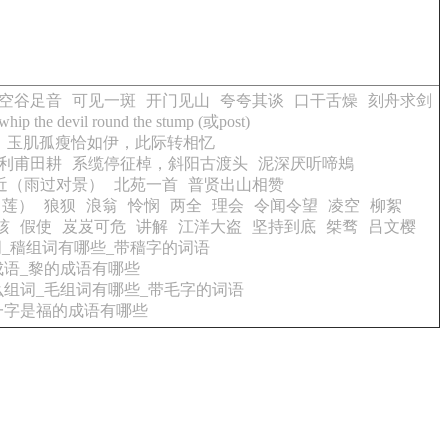
空谷足音
可见一斑
开门见山
夸夸其谈
口干舌燥
刻舟求剑
whip the devil round the stump (或post)
玉肌孤瘦恰如伊，此际转相忆
利甫田耕
系缆停征棹，斜阳古渡头
泥深厌听啼鴂
近（雨过对景）
北苑一首
普贤出山相赞
白莲）
狼狈
浪翁
怜悯
两全
理会
令闻令望
凌空
柳絮
骇
假使
岌岌可危
讲解
江洋大盗
坚持到底
桀骛
吕文樱
_穑组词有哪些_带穑字的词语
成语_黎的成语有哪些
么组词_毛组词有哪些_带毛字的词语
一字是福的成语有哪些