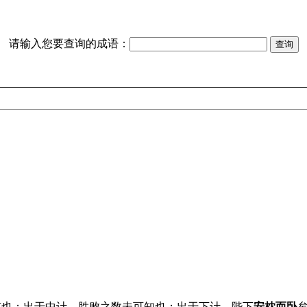
请输入您要查询的成语：
有也；出于中计，胜败之数未可知也；出于下计，陛下
安枕而卧
矣