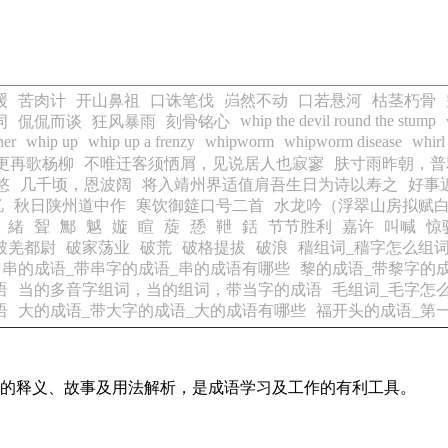
缓
苦肉计
开山鼻祖
口诛笔伐
岿然不动
口若悬河
枯茎朽骨
whip the devil round the stump
词
侃侃而谈
狂风暴雨
刻骨铭心
her
whip up
whip up a frenzy
whipworm
whipworm disease
whirl
更再歌杨柳
不唯迁客须恓屑，见说居人也寂寥
肤寸雨昨朝，普
悠
几千顷，恩波阔
将入靖州界适值肩吾生日为诗以寿之
好事
忆
秋日陕州道中作
寒饮御筵口号二首
水龙吟（浮翠山房拟赋
緒
聟
鄦
魆
嫙
睻
蔙
愻
靾
銛
节节胜利
嘉许
叫喊
惊
破羌都尉
破家荡业
破荒
破格提拔
破浪
穑组词_穑字怎么组词
串的成语_带串字的成语_串的成语有哪些
黎的成语_带黎字的
语
当的多音字组词，当的组词，带当字的成语
毛组词_毛字怎
语
大的成语_带大字的成语_大的成语有哪些
福开头的成语_第
成语的释义、故事及用法解析，是成语学习及工作的有利工具。