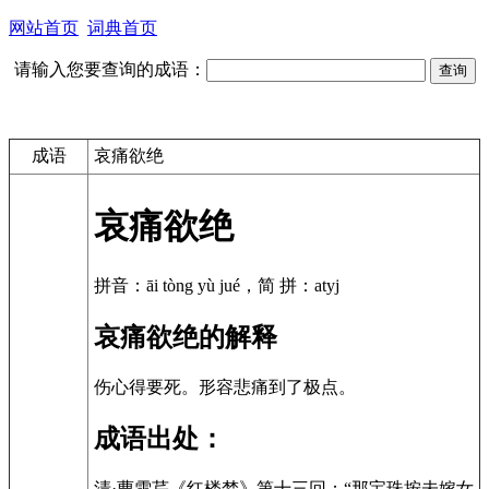
网站首页
词典首页
请输入您要查询的成语：
成语
哀痛欲绝
哀痛欲绝
拼音：āi tòng yù jué，简 拼：atyj
哀痛欲绝的解释
伤心得要死。形容悲痛到了极点。
成语出处：
清·曹雪芹《红楼梦》第十三回：“那宝珠按未嫁女