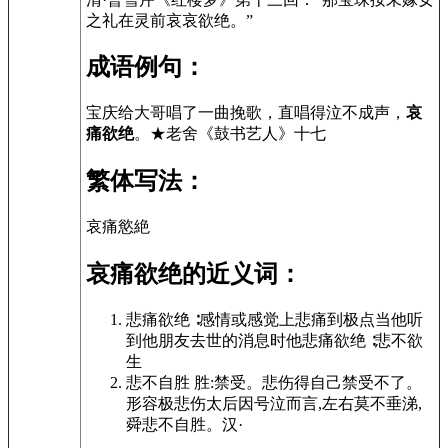
之礼在灵前哀哀欲绝。”
成语例句：
宝庆给大哥唱了一曲挽歌，直唱得泣不成声，
哀
痛欲绝
。★老舍《鼓书艺人》十七
繁体写法：
哀痛慾絶
哀痛欲绝的近义词：
悲痛欲绝 ∶感情或感觉上悲痛到极点当他听
到他朋友去世的消息时他悲痛欲绝 ∶悲不欲
生
悲不自胜 胜:禁受。悲伤得自己禁受不了。
形容极悲伤太后因号泣而言,左右莫不垂涕,
舜悲不自胜。汉·