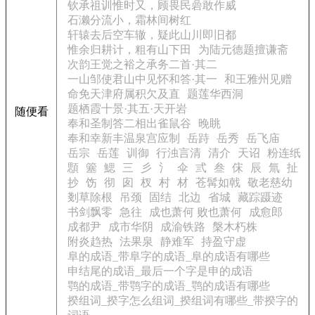
钦承祖训惟时又，顾畏民碞敢作威
石濑分流小，霜林间树红
轩辕去后空车辙，疑此山川即旧都
惟余归耕计，粗有山下田
为陆元德题擅谦斋
次韵王觉之裕之承务二首·其二
一山邹使君山中见怀和答·其一
和王雅州见赠
命免天津府属积欠及直
题莲华西洞
题栖霞十景·其五·天开岩
随便看
奉和圣制答二相出雀鼠谷
晚眺
奉和幸新丰温泉宫应制
岳跱
岳秀
岳飞庙
岳宗
岳莲
训御
行浊言清
清介
天诏
粉连纸
顋
簺
鰓
三
彡
氵
伞
弎
叁
俕
辰
氚
扯
抄
饬
彻
囱
杈
村
材
苍髯如戟
敬老慈幼
剗草除根
吊颈
固结
北边
省城
藏踪蹑迹
书剑飘零
急往
成也萧何 败也萧何
成愈郎
成都尹
成市华阴
成渝铁路
槃木朽株
附炎趋热
法果泉
静难军
持盈守虚
阜的成语_带阜字的成语_阜的成语有哪些
申结尾的成语_最后一个字是申的成语
鹗的成语_带鹗字的成语_鹗的成语有哪些
揆组词_揆字怎么组词_揆组词有哪些_带揆字的