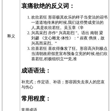
哀痛欲绝的反义词：
欢欣若狂 形容极其欢乐的样子当变法的诏书
一道道地传来的时候,我们这些赞成变法的
人,真是欢欣若狂。吴玉章《辛
兴高采烈 亦作“ 兴高彩烈 ”。语出 南朝 梁
释义
刘勰 《文心雕龙·体性》：“ 叔夜 儁侠，故
兴高而采烈。”
欣喜若狂 喜欢得像发了狂。形容高兴到极点
当清朝政府假意宣布预备立宪的时候,他们欣
喜若狂,积极组织立**党,准
成语语法：
补充式；作定语、补语；形容因失去亲人的悲哀
与伤心
常用程度：
常用成语