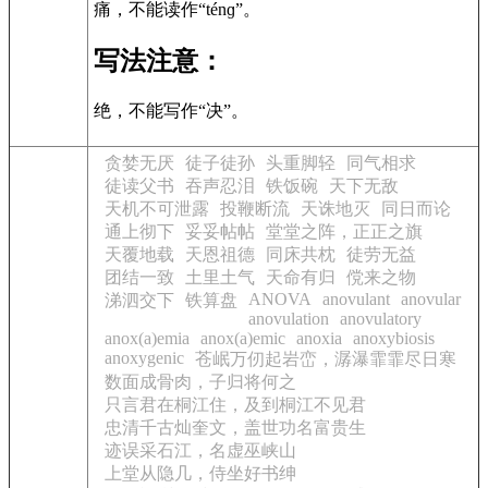
痛，不能读作“ténɡ”。
写法注意：
绝，不能写作“决”。
贪婪无厌
徒子徒孙
头重脚轻
同气相求
徒读父书
吞声忍泪
铁饭碗
天下无敌
天机不可泄露
投鞭断流
天诛地灭
同日而论
通上彻下
妥妥帖帖
堂堂之阵，正正之旗
天覆地载
天恩祖德
同床共枕
徒劳无益
团结一致
土里土气
天命有归
傥来之物
ANOVA
anovulant
anovular
涕泗交下
铁算盘
anovulation
anovulatory
anox(a)emia
anox(a)emic
anoxia
anoxybiosis
anoxygenic
苍岷万仞起岩峦，潺瀑霏霏尽日寒
数面成骨肉，子归将何之
只言君在桐江住，及到桐江不见君
忠清千古灿奎文，盖世功名富贵生
迹误采石江，名虚巫峡山
上堂从隐几，侍坐好书绅