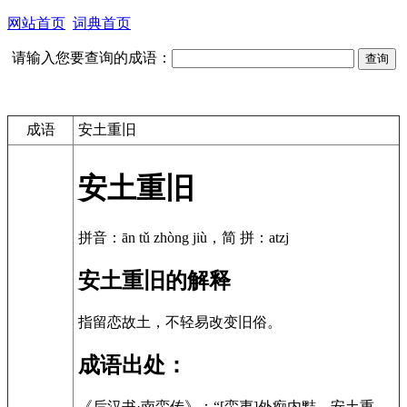
网站首页
词典首页
请输入您要查询的成语：
成语
安土重旧
安土重旧
拼音：ān tǔ zhòng jiù，简 拼：atzj
安土重旧的解释
指留恋故土，不轻易改变旧俗。
成语出处：
《后汉书·南蛮传》：“[蛮夷]外痴内黠，安土重