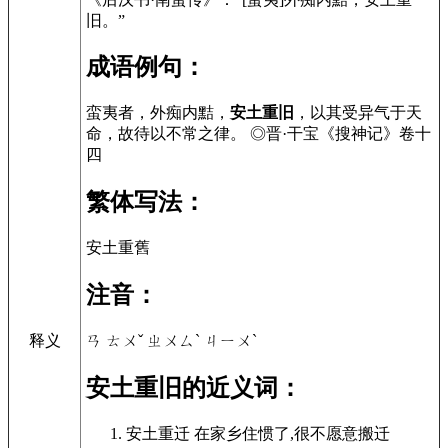
旧。”
成语例句：
蛮夷者，外痴内黠，
安土重旧
，以其受异气于天
命，故待以不常之律。 ◎晋·干宝《搜神记》卷十
四
繁体写法：
安土重舊
注音：
ㄢ ㄊㄨˇ ㄓㄨㄙˋ ㄐㄧㄨˋ
释义
安土重旧的近义词：
安土重迁 在家乡住惯了,很不愿意搬迁