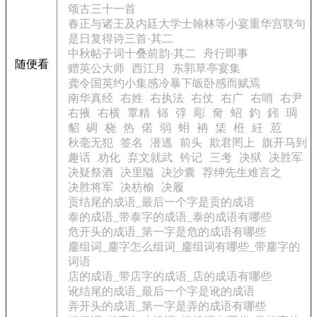
颂古三十一首
春正与诸王及内廷大学士翰林等小宴重华宫联句
是日复得诗三首·其二
中秋帖子词十叠前韵·其二
舟行即事
随便看
赠英公大师
西江月
东郭草亭宴集
龚令国英约小集感冷暴下皈卧感而赋焉
南华真经
右姓
右执法
右仗
右广
右哨
右尹
右掖
右横
覃精
铞
弴
彫
奝
蛁
釣
鈟
琱
貂
碉
桡
热
偌
弱
蚦
袡
栠
栣
紝
荵
秋毫无犯
签名
潜逃
前头
欺君罔上
旗开马到
趣话
劝化
弃文就武
钤记
三考
决狱
决胜军
决疑祭酒
决里隘
决沙囊
荐绅先生难言之
决胜将军
决枋榆
决履
贡结尾的成语_最后一个字是贡的成语
泰的成语_带泰字的成语_泰的成语有哪些
危开头的成语_第一字是危的成语有哪些
鏖组词_鏖字怎么组词_鏖组词有哪些_带鏖字的
词语
店的成语_带店字的成语_店的成语有哪些
讹结尾的成语_最后一个字是讹的成语
弄开头的成语_第一字是弄的成语有哪些