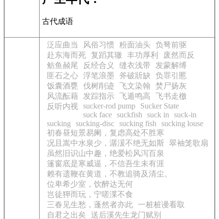
古代成语
泛应曲当
风俗习惯
粉面油头
负弩前驱
赴东海而死
复蹈其辙
丰功厚利
废然而反
鲂鱼赪尾
反经合义
缝衣浅带
发蒙解缚
匪石之心
浮笔浪墨
斧破斨缺
负罪引慝
饭囊酒甕
伐树削迹
飞文染翰
焚尸扬灰
风流酝藉
发踪指示
飞遁鸣高
飞书走檄
sucker-rod pump
Sucker State
反听内视
suck face
suckfish
suck in
suck-in
sucking
sucking-disc
sucking fish
sucking louse
初春昼短景易阑，复虑高处不胜寒
况且嵩中水泉少，潺湲不绝无如斯
翠袖笼歌扇
虽然旧识山中趣，绝爱松风泻百泉
篷窗底是寒威逼，不信吾生未有涯
赖有遗鞭在黄道，不教追骑及清尘。
位卑希少室，饮醉达无何
岂徒狎而玩，宁嗟渫不食
三春见生愁，蓬然者亦此
一桩桩谩看取
自君之出矣
送后溪先生龙门赋别