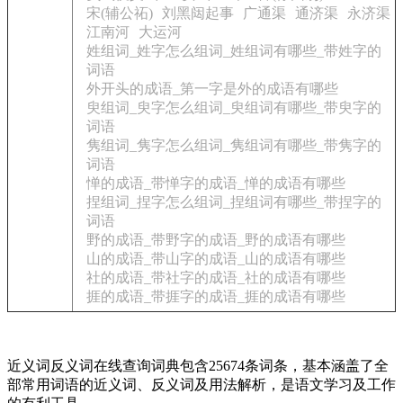
宋(辅公祏)
刘黑闼起事
广通渠
通济渠
永济渠
江南河
大运河
姓组词_姓字怎么组词_姓组词有哪些_带姓字的
词语
外开头的成语_第一字是外的成语有哪些
臾组词_臾字怎么组词_臾组词有哪些_带臾字的
词语
隽组词_隽字怎么组词_隽组词有哪些_带隽字的
词语
惮的成语_带惮字的成语_惮的成语有哪些
捏组词_捏字怎么组词_捏组词有哪些_带捏字的
词语
野的成语_带野字的成语_野的成语有哪些
山的成语_带山字的成语_山的成语有哪些
社的成语_带社字的成语_社的成语有哪些
捱的成语_带捱字的成语_捱的成语有哪些
近义词反义词在线查询词典包含25674条词条，基本涵盖了全
部常用词语的近义词、反义词及用法解析，是语文学习及工作