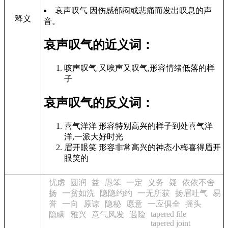
哀声叹气 因伤感郁闷或悲痛而发出叹息的声
释义
音。
哀声叹气的近义词：
咳声叹气 又唉声又叹气,形容情绪低落的样
子
哀声叹气的反义词：
喜气洋洋 形容特别高兴的样子到处喜气洋
洋,一派大好时光
眉开眼笑 形容非常高兴的神态小梅喜得眉开
眼笑的
忧虑
圆润
益
愚笨
一定
义务
疑
依依不舍
扬
一贫如洗
隐隐约约
一无所获
扬眉吐气
易
誉
一向
原谅
隐秘
愿意
一应俱全
摇头
tapered file
隐瞒
雅兴
意气风发
遇险
tapered joint