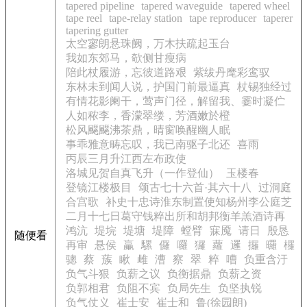
tapered pipeline
tapered waveguide
tapered wheel
tape reel
tape-relay station
tape reproducer
taperer
tapering gutter
太空寥朗悬珠阙，万木扶疏起玉台
我如东郊马，欹侧甘瘦病
陪此杖履游，忘彼道路艰
紫绂丹麾彩鸾驭
东林未到闻人说，护国门前最逼真
杖锡独经过
有情花影阑干，莺声门径，解留我、霎时凝伫
人如秾李，香濛翠缕，芳酒嫩於橙
松风飋飋沸茶鼎，晴窗唤醒幽人眠
事乖雅意畴忘叹，我已南驱子北还
喜雨
丙辰三月升江西左布政使
洛城见贺自真飞升（一作登仙）
玉楼春
登镜江楼极目
颂古七十六首·其六十八
过洞庭
合宫歌
补史十忠诗淮东制置使知杨州李公庭芝
二月十七日葛守钱粹出所和胡邦衡羊羔酒诗再
鸿沆
堤垸
堤塘
堤障
螳臂
寐魇
请日
殷恳
随便看
再审
悬侯
臝
騾
儸
囉
玀
蘿
邏
攞
曪
欏
骢
蔡
蔟
瞅
雌
漕
察
翠
粹
嘈
负重含汙
负气斗狠
负薪之议
负衡据鼎
负薪之资
负郭相君
负阻不宾
负局先生
负坚执锐
负气仗义
崔士安
崔士和
鲁(徐园朗)