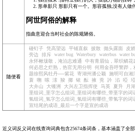
形单影只 形影只有一个。形容孤独,没有人做伴 
阿世阿俗的解释
指曲意迎合当时社会的陈规陋俗。
碰钉子
凭高望远
平铺直叙
披散
抛头露面
皮
water bug
Waterbury
waterbus
water b
旁边
排斥
永怀楸垅敬，淹泊志难通
中有青眉仙，翠织鳞花
何必思之烂熟，热官无用分明
何用金吾呼警跸，
题徐熙风牡丹──紫花
寄湖州潘公颖
施明可自湘
随便看
蓑
嗍
嗦
溹
羧
揶
铱
酝
掖
萒
訡
淊
啞
大弁山
大镬洲
大兴左卫指挥使
马英
夏升
月
垩组词_垩字怎么组词_垩组词有哪些_带垩字的词
氢组词_氢字怎么组词_氢组词有哪些_带氢字的词
宣结尾的成语_最后一个字是宣的成语
近义词反义词在线查询词典包含25674条词条，基本涵盖了