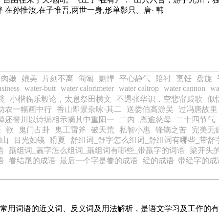
在孙惟汝,在子惟吾,两世一身,形单影只。唐· 韩
娇肉嫩
媲美
片刻不离
匍匐
剽悍
平心静气
陪衬
烹饪
盘旋
usiness
water-butt
water calorimeter
water caltrop
water cannon
wa
裘
小楷临乐毅论，太息祭田横文
不遇张华识，空悲甯戚歌
似
劝农一幅画中行
香山即景杂咏·其二
送娄伯高游吴
过冯唐故里
潭还霅川以诗编相示摘其中重阳一
二内
恩逾慈母
二十四节气
埡
欲
鬼门占卦
鬼工雷斧
破天荒
私智小惠
锋镝之苦
完美无
湖山
目光如镜
猾夏
舒组词_舒字怎么组词_舒组词有哪些_带舒
语
羸组词_羸字怎么组词_羸组词有哪些_带羸字的词语
梁开头
语
眷结尾的成语_最后一个字是眷的成语
经的成语_带经字的成
全部常用词语的近义词、反义词及用法解析，是语文学习及工作的