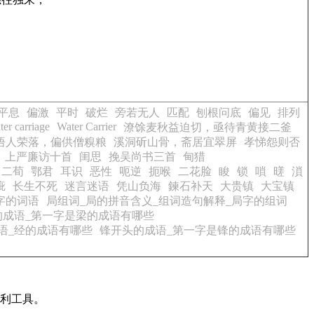
平息
偏激
平时
破烂
旁若无人
匹配
刨根问底
偏见
排列
ter carriage
Water Carrier
潦馀麦秋益迫切，亟待青黄接二釜
悟人荣落，偏供僧糗粮
溪洞斫山骨，斋居宜翠屏
孝悌怨则否
上严廉访十首
闺思
挽吴尚书三首
甸猎
二荀
鄂君
耳识
恶性
呃逆
扼喉
二花脸
睃
锁
嗩
暛
溑
疵
长生不死
迷言迷语
凭山负海
鍊石补天
大贵镇
大宝镇
字的词语
局组词_局的拼音含义_组词造句解释_局字的组词
的成语_第一字是梁的成语有哪些
语_经的成语有哪些
锋开头的成语_第一字是锋的成语有哪些
有利工具。