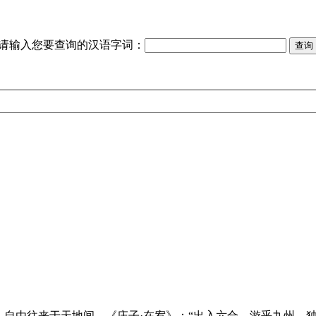
请输入您要查询的汉语字词：
，自由往来于天地间。《庄子·在宥》：“出入六合，游乎九州，