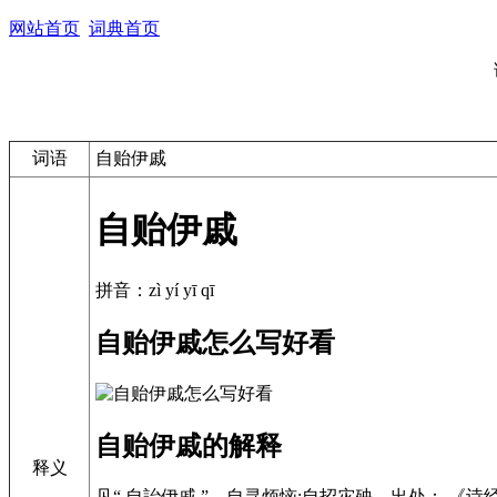
网站首页
词典首页
词语
自贻伊戚
自贻伊戚
拼音：zì yí yī qī
自贻伊戚怎么写好看
自贻伊戚的解释
释义
见“ 自詒伊戚 ”。自寻烦恼;自招灾殃。出处： 《