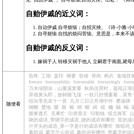
自贻伊戚的近义词：
自诒伊戚 自寻烦恼；自招灾殃。《诗·小雅·小明
自寻烦恼 自找的烦闷苦恼。意思是，本来不
自贻伊戚的反义词：
嫁祸于人 转移灾祸于他人 立嗣君于南面,毙
告终
工细
盖印
纲要
告竣
骨肉
构兵
鬼域伎
foresee
foreseeability
foreseeable
foreseeingly
fores
万木绿阴浓，山重溪复重
秋风佳景时，菰莼正堪
异哉黄头郎，放棹随飞湍
一枝只好僧窗看，莫售
绍兴享先农十一首
九月三日泛舟湖中作
磨崖碑
随便看
铜蟾
楚地
榮
熔
榕
镕
蝾
縙
褣
槦
駥
螎
握拳透爪
无事忙
印房章京
印契钱
绥北将军
哓的成语_带哓字的成语_哓的成语有哪些
宦的成
什开头的成语_第一字是什的成语有哪些
掀组词_
纂组词_纂字怎么组词_纂组词有哪些_带纂字的词