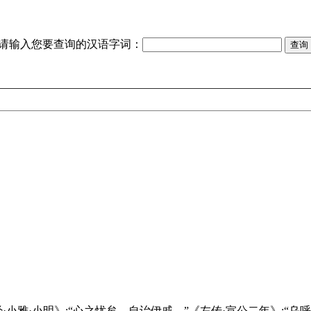
请输入您要查询的汉语字词：
诗经·小雅·小明》:“心之忧矣，自诒伊戚。”《左传·宣公二年》:“