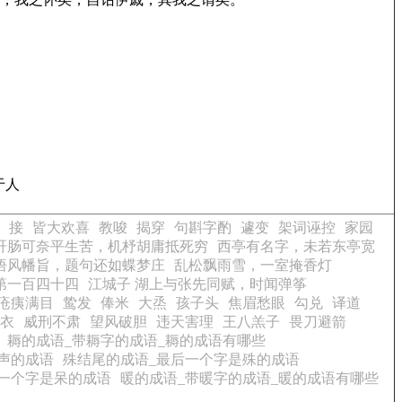
于人
接
皆大欢喜
教唆
揭穿
句斟字酌
遽变
架词诬控
家园
肝肠可奈平生苦，机杼胡庸抵死穷
西亭有名字，未若东亭宽
悟风幡旨，题句还如蝶梦庄
乱松飘雨雪，一室掩香灯
第一百四十四
江城子 湖上与张先同赋，时闻弹筝
疮痍满目
鸷发
俸米
大烝
孩子头
焦眉愁眼
勾兑
译道
衣
威刑不肃
望风破胆
违天害理
王八羔子
畏刀避箭
耨的成语_带耨字的成语_耨的成语有哪些
声的成语
殊结尾的成语_最后一个字是殊的成语
一个字是呆的成语
暖的成语_带暖字的成语_暖的成语有哪些