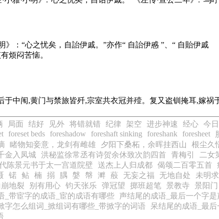
》：“心之忧矣，自詒伊戚。”亦作“ 自詒伊慼 ”、“ 自貽伊戚
该有烦闷苦恼。
母后于中闱,黄门与禁旅皆歼,宗室共衣冠并殪。复又盗钏掩耳,嫁祸
俩
局面
结好
见外
将错就错
纪律
架空
进步神速
经心
今日
et
foreset beds
foreshadow
foreshaft sinking
foreshank
foresheet
摘
睹物知妾意，龙剑有雌雄
夕阳下桑柘，余晖挂西山
根尘久
千金入凤城
洪秘监徐常丞有诗贺余休致次韵四首
青梅引
二女
代陈景元书于太一宫道院壁
送杰上人归成都
偈颂二百零五首
嗫
锘
鲇
楠
搦
腢
媻
幋
溿
蒰
无妄之福
无地自处
未明求
山崩地裂
别有用心
钧天张乐
弹冠望
掷班超笔
景教寺
景阳门
语_带宦字的成语_宦的成语有哪些
声结尾的成语_最后一个字是
掀字怎么组词_掀组词有哪些_带掀字的词语
呆结尾的成语_最后
语