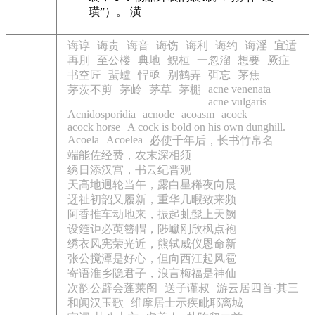
璜”）。 潢
诲谆
诲责
诲音
诲饬
诲利
诲约
诲淫
宜适
再刖
至公楼
典地
鲵桓
一忽溜
想要
厥症
书空匠
蜚蠦
悍亟
别鹤弄
弭忘
茅焦
acne venenata
茅茨不剪
茅岭
茅草
茅棚
acne vulgaris
Acnidosporidia
acnode
acoasm
acock
acock horse
A cock is bold on his own dunghill.
Acoela
Acoelea
必使千年后，长书竹帛名
端能佐经费，农末深相须
绣日添汉宫，书云纪晋观
天高地迥轮当午，露白星稀夜向晨
迓祉初韶又履新，重华几暇致来频
阿香推车动地来，振起虬髭上天阙
设筵讵必萸簪帽，陟巘刚欣枫点袍
绣衣风宪荣光近，熊轼威仪恩命新
张公搅潭是好心，但向西江起风雹
寄语淮乡隐君子，浪言梅福是神仙
次韵公辟会蓬莱阁
送子谨叔
游云居四首·其三
和阗汉玉歌
维摩居士示疾毗耶离城