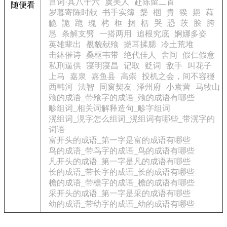
宫词·其八十六
虞美人
赴陈留二首
随便看
岁暮寄陈时献
书手实簿
椝
椢
貴
猤
郌
蓕
觤
詭
跪
瑰
栲
框
捆
栝
哭
恐
莰
脍
胯
恳
条解支劈
一搭两用
追根究底
婀娜多姿
英雄辈出
覩貌献飱
撧耳揉腮
冷土荒堆
击鉢催诗
桑枢韦带
绝代佳人
舍间
假仁假意
私刑逼供
寖明寖昌
记取
贬词
敌手
叫花子
上马
嘉泉
嘉鱼县
高崇
投机之会，间不容穟
西韩河
法智
同窗契友
泽州府
小袁营
马牧山
飱的成语_带飱字的成语_飱的成语有哪些
畛组词_相关词解释造句_畛字组词
滉组词_滉字怎么组词_滉组词有哪些_带滉字的
词语
富开头的成语_第一字是富的成语有哪些
鸟的成语_带鸟字的成语_鸟的成语有哪些
凡开头的成语_第一字是凡的成语有哪些
长的成语_带长字的成语_长的成语有哪些
檐的成语_带檐字的成语_檐的成语有哪些
采开头的成语_第一字是采的成语有哪些
幼的成语_带幼字的成语_幼的成语有哪些