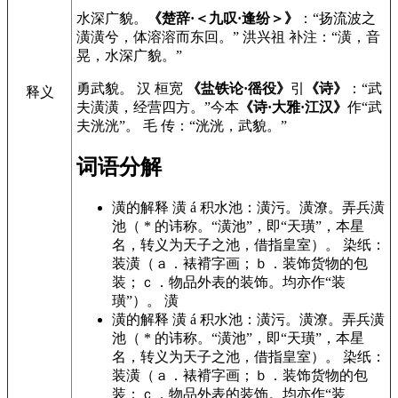
水深广貌。
《楚辞·＜九叹·逢纷＞》
：“扬流波之
潢潢兮，体溶溶而东回。” 洪兴祖 补注：“潢，音
晃，水深广貌。”
勇武貌。 汉 桓宽
《盐铁论·徭役》
引
《诗》
：“武
释义
夫潢潢，经营四方。”今本
《诗·大雅·江汉》
作“武
夫洸洸”。 毛 传：“洸洸，武貌。”
词语分解
潢的解释 潢 á 积水池：潢污。潢潦。弄兵潢
池（ * 的讳称。“潢池”，即“天璜”，本星
名，转义为天子之池，借指皇室）。 染纸：
装潢（ａ．裱褙字画；ｂ．装饰货物的包
装；ｃ．物品外表的装饰。均亦作“装
璜”）。 潢
潢的解释 潢 á 积水池：潢污。潢潦。弄兵潢
池（ * 的讳称。“潢池”，即“天璜”，本星
名，转义为天子之池，借指皇室）。 染纸：
装潢（ａ．裱褙字画；ｂ．装饰货物的包
装；ｃ．物品外表的装饰。均亦作“装