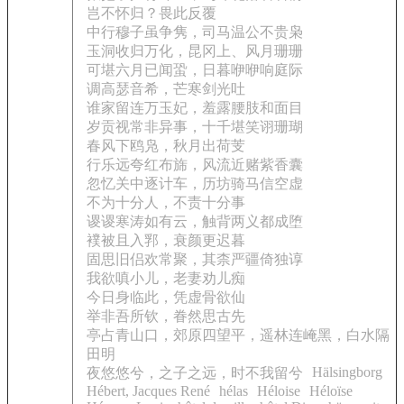
岂不怀归？畏此反覆
中行穆子虽争隽，司马温公不贵枭
玉洞收归万化，昆冈上、风月珊珊
可堪六月已闻蛩，日暮咿咿响庭际
调高瑟音希，芒寒剑光吐
谁家留连万玉妃，羞露腰肢和面目
岁贡视常非异事，十千堪笑诩珊瑚
春风下鸥凫，秋月出荷芰
行乐远夸红布旆，风流近赌紫香囊
忽忆关中逐计车，历坊骑马信空虚
不为十分人，不责十分事
谡谡寒涛如有云，触背两义都成堕
襆被且入郛，衰颜更迟暮
固思旧侣欢常聚，其柰严疆倚独谆
我欲嗔小儿，老妻劝儿痴
今日身临此，凭虚骨欲仙
举非吾所钦，眷然思古先
亭占青山口，郊原四望平，遥林连崦黑，白水隔
田明
Hälsingborg
夜悠悠兮，之子之远，时不我留兮
Hébert, Jacques René
hélas
Héloise
Héloïse