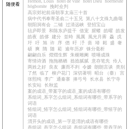
Hémon, Louis
hôtel de ville
hôtel Dieu
höernesite
随便看
högbomite
挽时佥判
高宗郊祀前庙朝享太庙三十首
病中代书奉寄圣俞二十五兄
第八十文殊九曲颂
朝阳洞有会
二铺
过清远峡
登招宝山
毡庐即景
和陈东庐提干
借宠
腥蝼
皓曜
皓发
皓夜
皓侈
建分
並時
風厲
風光月霽
飍
戌
圩
吁
旭
许
序
伵
旴
汿
啬
埽
耜
盛
奢
硕
爽
隋
随
菘
逾年历岁
铢分毫析
翩翩自乐
熠熠生辉
朱榭雕阑
喷唾成珠
寄情诗酒
拖拖栖栖
捻捻腻腻
意存笔先
伶人
两姓之好
良友
廉而不刿
令嫒
朗朗言谈
类别
了然
临了
柳户花门
深切著明
昭台 （臺） 宫
张熙纯
李广
通秦寨
捧弓号
长水县
长宁寺
长安站
长秋监
案的成语_带案字的成语_案的成语有哪些
系组词_系字怎么组词_系组词有哪些_带系字的
词语
恠组词_恠字怎么组词_恠组词有哪些_带恠字的
词语
渭开头的成语_第一字是渭的成语有哪些
吞组词_吞字怎么组词_吞组词有哪些_带吞字的