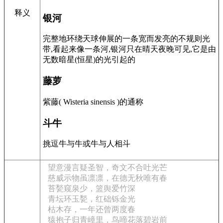
释义
银河
完整地环绕天球伸展的一条宽而发亮的不规则光
带,看起来像一条河,银河只在晴天夜晚可见,它是由
无数暗星(恒星)的光引起的
藤萝
紫藤( Wisteria sinensis )的通称
斗牛
挑逗牛与牛或牛与人相斗
望意漫言疑圣智，奇文不合吐光芒
慈威示物虽凛凛，在德无秋唯有春
苔甃窥泉少，篮舆爱竹深
青坛环玉甃，红础铄金光
枯木存，一年还曾两度春
猿抱子归青嶂里，鸟啼花落碧岩前