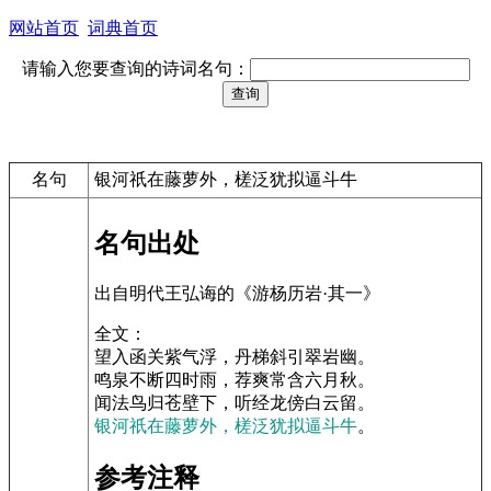
网站首页
词典首页
请输入您要查询的诗词名句：
名句
银河祇在藤萝外，槎泛犹拟逼斗牛
名句出处
出自明代王弘诲的《游杨历岩·其一》
全文：
望入函关紫气浮，丹梯斜引翠岩幽。
鸣泉不断四时雨，荐爽常含六月秋。
闻法鸟归苍壁下，听经龙傍白云留。
银河祇在藤萝外，槎泛犹拟逼斗牛
。
参考注释