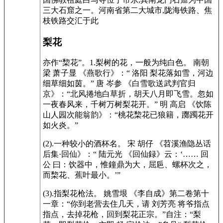
三大石窟之一。河南省第二大城市,陇海铁路、焦
枝铁路交汇于此
梨花
亦作“棃花”。1.梨树的花，一般为纯白色。 南朝
梁 萧子显 《燕歌行》：“ 洛阳 梨花落如雪，河边
细草细如茵。” 唐 岑参 《白雪歌送武判官归
京》：“北风捲地白草折，胡天八月即飞雪。忽如
一夜春风来，千树万树梨花开。” 明 高启 《饮陈
山人园次能翁韵》：“桃花棃花已狼籍，躑躅花开
如火炎。”
(2).一种较小的酒杯名。 宋 胡仔 《苕溪渔隐丛话
后集·回仙》：“ 陆元光 《回仙録》云：‘…… 回
公 曰：饮器中，惟鐘鼎为大，屈巵、螺杯次之，
而棃花、蕉叶最小。’”
(3).指梨花枪法。 姚雪垠 《李自成》第二卷第十
一章：“你到老营去住几天，请 刘芳亮 将爷指点
指点，去掉花枪，回到梨花正宗。”自注：“梨