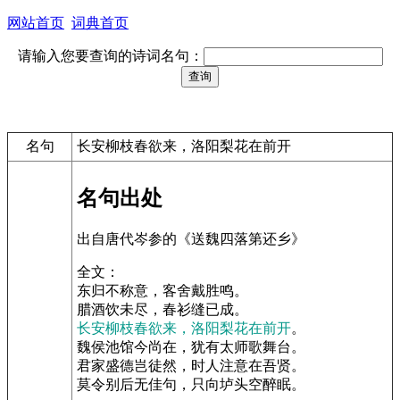
网站首页
词典首页
请输入您要查询的诗词名句：
名句
长安柳枝春欲来，洛阳梨花在前开
名句出处
出自唐代岑参的《送魏四落第还乡》
全文：
东归不称意，客舍戴胜鸣。
腊酒饮未尽，春衫缝已成。
长安柳枝春欲来，洛阳梨花在前开
。
魏侯池馆今尚在，犹有太师歌舞台。
君家盛德岂徒然，时人注意在吾贤。
莫令别后无佳句，只向垆头空醉眠。