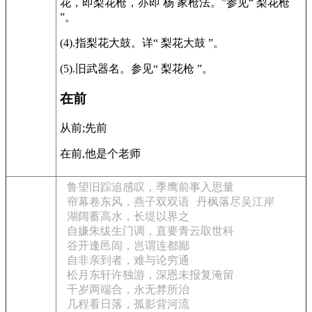
花，即梨花枪，亦即 杨 家枪法。”参见“ 梨花枪
”。
(4).指梨花大鼓。详“ 梨花大鼓 ”。
(5).旧武器名。参见“ 梨花枪 ”。
在前
从前;先前
在前,他是个老师
鲁望旧踪追感叹，季鹰前事入思量
帘幕卷东风，燕子双双语
丹枫落尽吴江岸
湖阔蓄高水，长堤以界之
自嫌朱绂生门调，直要青云取世科
谷开逢邑闾，岂谓连都鄙
自非亲到者，难与论穷通
松月东轩许独游，深恩未报复淹留
千岁两端合，永无棼所治
几程看日落，孤影背河流