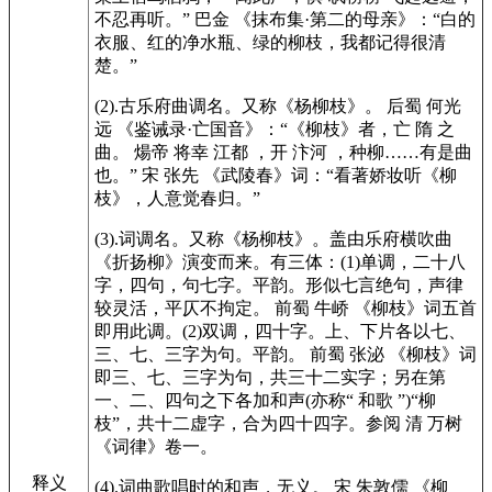
不忍再听。” 巴金 《抹布集·第二的母亲》：“白的
衣服、红的净水瓶、绿的柳枝，我都记得很清
楚。”
(2).古乐府曲调名。又称《杨柳枝》。 后蜀 何光
远 《鉴诫录·亡国音》：“《柳枝》者，亡 隋 之
曲。 煬帝 将幸 江都 ，开 汴河 ，种柳……有是曲
也。” 宋 张先 《武陵春》词：“看著娇妆听《柳
枝》，人意觉春归。”
(3).词调名。又称《杨柳枝》。盖由乐府横吹曲
《折扬柳》演变而来。有三体：(1)单调，二十八
字，四句，句七字。平韵。形似七言绝句，声律
较灵活，平仄不拘定。 前蜀 牛峤 《柳枝》词五首
即用此调。(2)双调，四十字。上、下片各以七、
三、七、三字为句。平韵。 前蜀 张泌 《柳枝》词
即三、七、三字为句，共三十二实字；另在第
一、二、四句之下各加和声(亦称“ 和歌 ”)“柳
枝”，共十二虚字，合为四十四字。参阅 清 万树
《词律》卷一。
释义
(4).词曲歌唱时的和声，无义。 宋 朱敦儒 《柳