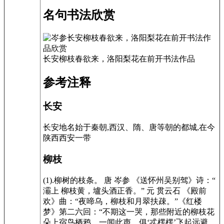
名句书法欣赏
长安柳枝春欲来，洛阳梨花在前开书法作品
参考注释
长安
长安地名始于秦朝,西汉、隋、唐等朝的都城,在今
陕西西安一带
柳枝
(1).柳树的枝条。 唐 岑参 《送怀州吴别驾》诗：“
灞上 柳枝黄，壚头酒正香。” 元 贯云石 《殿前
欢》曲：“夜啼乌，柳枝和月翠扶疎。”《红楼
梦》第二六回：“不期这一哭，那些附近的柳枝花
朵上宿鸟栖鸦，一闻此声，俱‘忒楞楞’飞起远避，