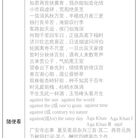
知君再世挟囊青，我亦能知造化情
小市扃虚肆，荒庖绝美烹
一笛清风秋万里，半楼残月夜三更
独行良辛苦，淹留叹行李
客路如天远，侯门似海深
何期千里回车日，正值高斋下榻时
济川壮志愈衰迟，日送烟波问河伯
轮囷离奇不尺度，一旦出应天家搜
暂时分袂休言别，遇有人来数寄声
古来贵公子，气焰熏王室
望春台下春先到，猎猎青旂倚汉宫
眷言谢心期，愿公毋矫举
双株银杏峙轩前，种不知其千百年
时见庭前槐，枯梢水珠滴
平生无此一杯酒，玉笥峰头看月生
against the sun
against the world
against time
against the (或 one's) grain
against (或 contrary to) nature
Aga Khan
against(或for) the rainy day
Aga Khan Ⅰ
随便看
agal
Aga Khan Ⅲ
广安寺志事
夏至斋居杂兴三首·其二
再答元舆
万树园灯词·其八
酬贺四赠葛巾之作