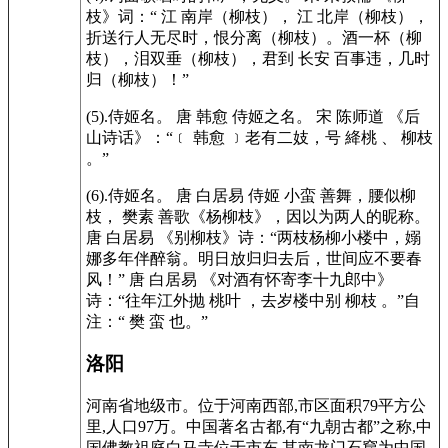
枝》词：“ 江 南岸（柳枝）， 江 北岸（柳枝），
折送行人无尽时，恨分离（柳枝）。酒一杯（柳
枝），泪双垂（柳枝），君到 长安 百事违，几时
归（柳枝）！”
(5).侍姬名。 唐 韩愈 侍姬之名。 宋 陈师道 《后
山诗话》：“﹝ 韩愈 ﹞老有二妓，号 絳桃 、 柳枝
。”
(6).侍姬名。 唐 白居易 侍姬 小蛮 善舞，腰似柳
枝， 樊素 善歌《杨柳枝》，因以为两人的昵称。
唐 白居易 《别柳枝》诗：“两枝杨柳小楼中，嫋
娜多年伴醉翁。明日放归归去后，世间应不要春
风！” 唐 白居易 《对酒有怀寄李十九郎中》
诗：“往年江外抛 桃叶 ，去岁楼中别 柳枝 。”自
注：“ 樊 蛮 也。”
洛阳
河南省地级市。位于河南西部,市区面积79平方公
里,人口97万。中国著名古都,有“九朝古都”之称,中
国佛教祖庭白马寺位于市东,其南龙门石窟为中国