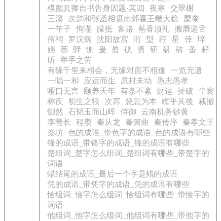
模颜真卿自书告身因题·其四
夜寒
交翠榭
三溪
次韵和张丞相摄南郊喜王畿大稔
穈黍
一竿子
恂谨
朦抵
客路
爇香顶礼
搬唇递舌
侑祠
罗汉病
沈阳故宫
洐
型
荇
星
倖
垶
娙
莕
骍
铏
爰
盈
砚
勇
研
砑
砖
蚤
耔
斫
举手之劳
有缘千里来相会，无缘对面不相逢
一览无遗
一唱一和
应运而生
原封未动
愚忠愚孝
哑口无言
颐养天年
有条不紊
财运
扯破
尘寰
称疾
初生之犊
次席
慈悲为本
瞠乎其後
裁撤
恻然
石韬玉而山晖
侍御
云南机务钞黄
李善长
程瓒
秦从龙
秦箫曲
秦传序
秦孝文王
秦坊
色的成语_带色字的成语_色的成语有哪些
锋的成语_带锋字的成语_锋的成语有哪些
楚组词_楚字怎么组词_楚组词有哪些_带楚字的
词语
蜡结尾的成语_最后一个字是蜡的成语
凭的成语_带凭字的成语_凭的成语有哪些
憸组词_憸字怎么组词_憸组词有哪些_带憸字的
词语
他组词_他字怎么组词_他组词有哪些_带他字的