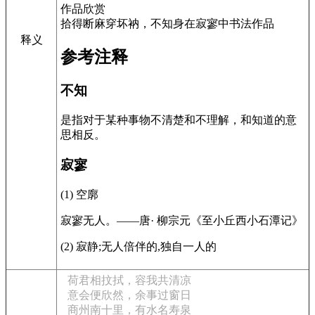
拾得断麻穿坏衲，不知身在寂寥中书法作品
释义
参考注释
不知
是指对于某种事物不清楚和不理解，和知道的意
思相反。
寂寥
(1) 空廓
寂寥无人。——唐· 柳宗元《至小丘西小石潭记》
(2) 寂静;无人倍伴的,独自一人的
荷君相抆拭，容我共清凉
意会便欣然，余事过窗日
商州南十里，有水名寿泉