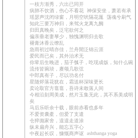
一枝方渐秀，六出已同开
病肺不饮酒，伤心不看花
神保安坐，萧若有承
瑶瑟声沈闭绿窗，月明空吠隔花厖
荡魂兮刷气
知此三要万神归，来驾火龙离九阙
归田真晚矣，泛宅欲何之
偏亲垂老妻孥少，独愧渊明归去歌
褪膏沐香云缭乱
急雨初过晴亦佳，兰舟閒泛锦云涯
爱民而已矣，其外治术无
你辈后生晚进，茄子瓠子，吃现成饭，知什么碗
流传皆琬琰，赓颂几歌弦
中郎真有子，尽以功名付
星随烬落花犹在，霜送杯深味更长
卖论取官方翕翕，吾诗未敢落人间
今相沿刻周美成，然片玉集无此，其不系美成明
矣
马后乐听余十载，眼前赤看也多年
不爱资囊橐，但爱了支遣
仓猝抛家舍，遑遑走道涂
纵未扁舟兴，能忘五字心
ashthanga yoga
中夜起长叹，慷慨商声讴