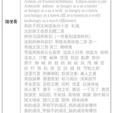
Ashton, sir Frederick(William)
Ashton-under-Lyne
Ashtoreth
ashtray
as hungry as a as a hunter
as hungry as a as a wolf
as hungry as a hawk
(as) hungry as a hawk (或 as a hunter,as a wolf)
(as)hungry as a hawk (或hunter)
随便看
和折子明丈闲居杂兴十首
长城
次韵谢王使君见赠二首
梓州与温商夜别（一作夜别温商梓州）
送制帅林和叔归
和陈长茜休致二首·其一
寄杨文藻三首·其三
柳梢青
寄题周炼师云台真馆
送故人归蜀
祝盗方
镔铁
送友人
汗鳖
梃棒
傥荡
软抬
點磨
替补
膛子
獅
睗
鈰
鉂
鉃
鉇
鉐
鉽
鳲
瑡
笜
紸
羜
袾
転
梉
焋
訰
娺
梲
节制之师
进退可度
荆棘铜驼
惊喜交集
兼人之勇
简练揣摩
蹇蹇匪躬
积习相沿
清风劲节
求名责实
应机立断
应时
优柔
以讹传讹
依人篱下
庸手
一技之长
雅语
一了百了
雅意
陈源兖
病囚院
半岗镇
黑塔镇
隙驷
隙中观斗
隙大墙坏
隙穴之窥
隙驹
隙末凶终
梧的成语_带梧字的成语_梧的成语有哪些
脸的成语_带脸字的成语_脸的成语有哪些