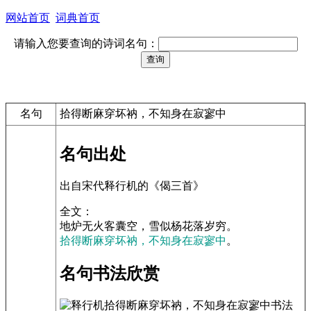
网站首页
词典首页
请输入您要查询的诗词名句：
名句
拾得断麻穿坏衲，不知身在寂寥中
名句出处
出自宋代释行机的《偈三首》
全文：
地炉无火客囊空，雪似杨花落岁穷。
拾得断麻穿坏衲，不知身在寂寥中
。
名句书法欣赏