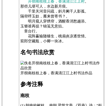
开彻南枝枝上春，香满清江江上村
。
那些儿堪可人，水边新月痕。
千里关河音问疏，斜月阑干人影孤。
隔帘呼玉奴，雁来曾寄书？。
明月窥人穿绣帘，酒醒香消愁越添。
玉簪谁再掂？锦笺无意拈。
章台行。
花阵赢输随镘生，桃扇炎凉逐世情。
双郎空藏瓶，小卿一块冰。
名句书法欣赏
开彻南枝枝上春，香满清江江上村书法作品
参考注释
南枝
(1).朝南的树枝。 南朝 梁简文帝 《双燕》诗：“衔