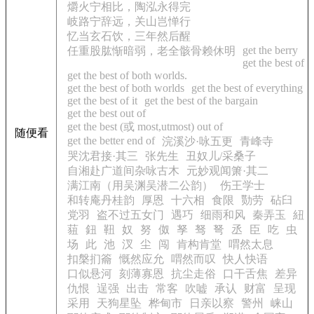
爝火宁相比，陶泓永得完
岐路宁辞远，关山岂惮行
忆当玄石饮，三年然后醒
get the berry
任重股肱惭暗弱，老全骸骨赖休明
get the best of
get the best of both worlds.
get the best of both worlds
get the best of everything
get the best of it
get the best of the bargain
get the best out of
get the best (或 most,utmost) out of
随便看
get the better end of
浣溪沙·咏五更
青峰寺
哭沈君接·其三
张先生
丑奴儿/采桑子
自湘赴广道间杂咏古木
元妙观闻箫·其二
满江南（用吴渊吴潜二公韵）
伤王学士
和转庵丹桂韵
厚恩
十六相
食限
勚劳
砧臼
党羽
盗不过五女门
遇巧
细雨和风
秦弄玉
紐
莥
鈕
靵
奴
努
伮
孥
驽
弩
丞
臣
吃
虫
场
此
池
汊
尘
闯
肯构肯堂
喟然太息
扣槃扪籥
慨然应允
喟然而叹
快人快语
口似悬河
刻薄寡恩
抗尘走俗
口干舌焦
差异
仇恨
逞强
出击
常客
吹嘘
承认
财富
呈现
采用
天狗星坠
桦甸市
日亲以察
警州
崃山