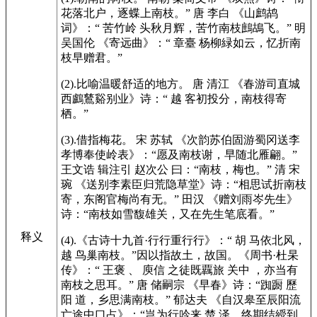
花落北户，逐蝶上南枝。” 唐 李白 《山鹧鸪
词》：“ 苦竹岭 头秋月辉，苦竹南枝鷓鴣飞。” 明
吴国伦 《寄远曲》：“ 章臺 杨柳緑如云，忆折南
枝早赠君。”
(2).比喻温暖舒适的地方。 唐 清江 《春游司直城
西鸕鶿谿别业》诗：“ 越 客初投分，南枝得寄
栖。”
(3).借指梅花。 宋 苏轼 《次韵苏伯固游蜀冈送李
孝博奉使岭表》：“愿及南枝谢，早随北雁翩。”
王文诰 辑注引 赵次公 曰：“南枝，梅也。” 清 宋
琬 《送别李素臣归荒隐草堂》诗：“相思试折南枝
寄，东阁官梅尚有无。” 田汉 《赠刘雨岑先生》
诗：“南枝如雪馥雄关，又在先生笔底看。”
释义
(4).《古诗十九首·行行重行行》：“ 胡 马依北风，
越 鸟巢南枝。”因以指故土，故国。《周书·杜杲
传》：“ 王褒 、 庾信 之徒既覊旅 关中 ，亦当有
南枝之思耳。” 唐 储嗣宗 《早春》诗：“踟蹰 歷
阳 道，乡思满南枝。” 郁达夫 《自汉皋至辰阳流
亡途中口占》：“岂为行吟来 楚 泽，终期结綬到