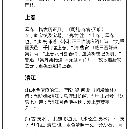
南枝。”
上春
孟春。指农历正月。《周礼·春官·天府》：“上
春，衅宝镇及宝器。” 郑玄 注：“上春，孟春
也。” 唐 杨师道 《奉和正日临朝应诏》诗：“九重
丽天邑，千门临上春。” 清 曹寅 《穀日西轩燕
集》诗：“上春八日喜春晴，屋角梅枝照夜明。”
鲁迅 《集外集拾遗·＜无题＞诗》：“故乡黯黯锁
玄云，遥夜迢迢隔上春。”
清江
(1).水色清澄的江。 南朝 梁 何逊 《初发新林》
诗：“鐃吹响清江，悬旗出长屿。” 唐 王昌龄 《送
窦七》诗：“清江月色傍林秋，波上荧荧望一
舟。”
(2).古 夷水 。 北魏 郦道元 《水经注·夷水》：“ 夷
水 即 佷山 清江 也。水色清照十丈，分沙石。 蜀