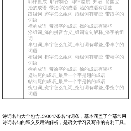
耶律庶成
耶律制心
耶律屋质
郑潜
俞国宝
治的成语_带治字的成语_治的成语有哪些
蹲组词_蹲字怎么组词_蹲组词有哪些_带蹲字的
词语
襟的成语_带襟字的成语_襟的成语有哪些
涤组词_涤的拼音含义_组词造句解释_涤字的组
词
辜组词_辜字怎么组词_辜组词有哪些_带辜字的
词语
桁组词_桁字怎么组词_桁组词有哪些_带桁字的
词语
徐的成语_带徐字的成语_徐的成语有哪些
翅结尾的成语_最后一个字是翅的成语
帖结尾的成语_最后一个字是帖的成语
寃组词_寃字怎么组词_寃组词有哪些_带寃字的
词语
诗词名句大全包含1593047条名句词条，基本涵盖了全部常用
诗词名句的释义及用法解析，是语文学习及写作的有利工具。