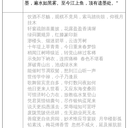
墨，遍水如黑雾。至今江上鱼，顶有遗墨处。”
饮酒不尽觞，观棋不竟局，索马踏街鼓，仰视月
挂木
轩窗疏朗喜薰披，花露盈盈香满墀
绿荈圜规异，红滕篆印新
渺楼头、烟迷碧草，云连芳树
十年堤上草青青，今日重来春梦惊
稍闻江树啼猿近，转觉山林过客稀
示免卸下衲衣，连挥痛棒
春色不堪看
屏破青山出，池成绿水来
能催时节凋双鬓，愁到江山听一声
世传学中禄，小子乃逢辰
歌舞留宾意自多，华灯数问夜如何
他日更来人世看，又应东海变桑田
可惜济时心力在，放教临水复登山
凭君莫惜锦囊句，尽作银钩虿尾来
说天更拟愚溪去，荣辱端知可罢呼
废陇荒陂俋俋耕，生无勋业死无名
善窥更自依房闼，妙术惟应导宴娱
月华楼影孤
铅素浅，梅花傅香雪
忽然不戒火，延及摧肮脏