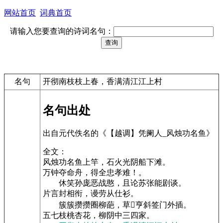
网站首页
词典首页
请输入您要查询的诗词名句：
名句
开彻南枝枝上春，香满清江江上村
名句出处
出自元代佚名的《【越调】凭阑人_风烛功名鱼》
全文：
风烛功名鱼上竿，石火光阴船下滩。
万钟夺命舟，得全忠孝难！。
休笑孙庞恶战憨，且论苏张能剧谈。
片言封相衔，谩劳从仕衫。
簇簇攒攒圈柳葩，草亨斜签门外插。
五七枝桃杏花，柳阴中三四家。