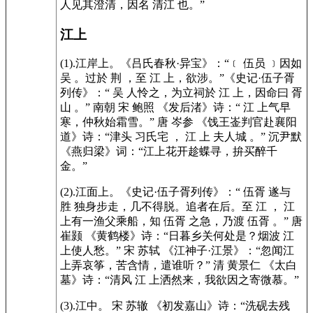
人见其澄清，因名 清江 也。”
江上
(1).江岸上。《吕氏春秋·异宝》：“﹝ 伍员 ﹞因如
吴 。过於 荆 ，至 江 上，欲涉。”《史记·伍子胥
列传》：“ 吴 人怜之，为立祠於 江 上，因命曰 胥
山 。” 南朝 宋 鲍照 《发后渚》诗：“ 江 上气早
寒，仲秋始霜雪。” 唐 岑参 《饯王崟判官赴襄阳
道》诗：“津头 习氏宅 ， 江 上 夫人城 。” 沉尹默
《燕归梁》词：“江上花开趁蝶寻，拚买醉千
金。”
(2).江面上。《史记·伍子胥列传》：“ 伍胥 遂与
胜 独身步走，几不得脱。追者在后。至 江 ， 江
上有一渔父乘船，知 伍胥 之急，乃渡 伍胥 。” 唐
崔颢 《黄鹤楼》诗：“日暮乡关何处是？烟波 江
上使人愁。” 宋 苏轼 《江神子·江景》：“忽闻江
上弄哀筝，苦含情，遣谁听？” 清 黄景仁 《太白
墓》诗：“清风 江 上洒然来，我欲因之寄微慕。”
(3).江中。 宋 苏辙 《初发嘉山》诗：“洗砚去残