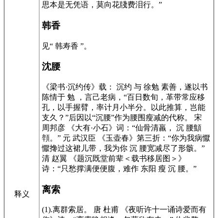
思本是无凭语，莫向花牋费泪行。”
韩香
见“ 韩寿香 ”。
沈腰
《梁书·沉约传》载： 沉约 与 徐勉 素善，遂以书
陈情于 勉 ，言己老病，“百日数旬，革带常应移
孔，以手握臂，率计月小半分。以此推算，岂能
支久？”后因以“沉腰”作为腰围瘦减的代称。 宋
周邦彦 《大有·小石》词：“仙骨清羸， 沉 腰顦
顇。” 元 武汉臣 《玉壶春》第三折：“你为我病懨
懨搀过这裙儿带，我为你 沉 腰宽减尽了形骸。”
清 赵翼 《题沉既堂前辈＜载书移居图＞》
诗：“只愁撑满便便腹，难作 东阳 瘦 沉 腰。”
离索
释义
(1).离群索居。 唐 杜甫 《夜听许十一诵诗爱而有