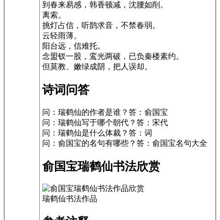
到春来易感，韩香顿减，沈腰如削。
离索。
挑灯占信，听鹊求音，不禁春弱。
云轻雨薄。
阳台远，信难托。
念盟钗一股，鸾光两破，已负秦楼素约。
但莫教、嫩绿成阴，把人误却。
诗词问答
问：瑞鹤仙的作者是谁？答：俞国宝
问：瑞鹤仙写于哪个朝代？答：宋代
问：瑞鹤仙是什么体裁？答：词
问：俞国宝的名句有哪些？答：俞国宝名句大全
俞国宝瑞鹤仙书法欣赏
瑞鹤仙书法作品