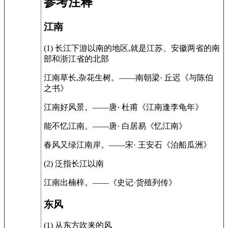
参考注释
江南
(1) 长江下游以南的地区,就是江苏、安徽两省的南
部和浙江省的北部
江南草长,杂花生树。——南朝梁· 丘迟《与陈伯
之书》
江南好风景。——唐· 杜甫《江南逢李龟年》
能不忆江南。——唐· 白居易《忆江南》
春风又绿江南岸。——宋· 王安石《泊船瓜洲》
(2) 泛指长江以南
江南出楠梓。——《史记·货殖列传》
东风
(1) 从东方吹来的风