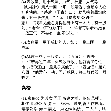
(4).表数量。用于气味、力气、神态、风气等。
《红楼梦》第八十回：“那一股清香，也是令人心
神爽快的。” 茅盾 《子夜》四：“劲风挟着黑烟吹
来，有一股焦臭。” 巴金 《探索集·赵丹同
志》：“我看见他总觉得他身上有一团火，有一股
劲。” 老舍 《正红旗下》二：“谁都可以看出她有
一股正气，不会有一点坏心眼。”
(5).表数量。用于成批的人。如：一股土匪；一股
敌军。
(6).犹言一齐，一股脑儿。《西游记》第四七
回：“若再过二年，你气数衰败，他就害了你性
命，把你江山一股儿尽属他了。”《西游记》第八
八回：“他爱心一动，弄起威风，将三般兵器一股
收之。”
秦楼
(1). 秦穆公 为其女 弄玉 所建之楼。亦名 凤楼 。
相传 秦穆公 女 弄玉 ，好乐。 萧史 善 * 作凤鸣。
秦穆公 以 弄玉 妻之，为之作 凤楼 。二人 * ，凤