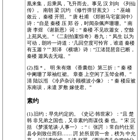
凰来集，后乘凤，飞升而去。事见 汉 刘向 《列仙
传》。 南朝 梁 沉约 《修竹弹甘蕉文》：“ 巫岫
敛云， 秦楼 开照。” 唐 杜甫 《郑驸马宅宴洞中》
诗：“自是 秦楼 压 郑 谷，时闻杂佩声珊珊。” 南
唐 李煜 《谢新恩》词：“ 秦楼 不见吹簫女，空餘
上苑风光。”《二刻拍案惊奇》卷九：“ 凤生 以为
可动，朗吟一诗道：‘几回空度可怜宵，谁道 秦楼
有玉簫？’” 郑泽 《横塘》诗：“江渚琵琶音已断，
秦楼 簫凤去无端。”
(2).指 * 。 明 朱有燉 《香囊怨》第三折：“ 秦 楼
中阑珊了翠袖红裙。 章臺 上空闲了玉斚金樽。”
清 陆以湉 《冷庐杂识·顾横波小像》：“ 秦 楼应被
东南误，未遣 罗敷 嫁使君。”
素约
(1).旧约；早先约定的。《史记·韩世家》：“且 楚
韩 非兄弟之国也，又非素约而谋伐 秦 也。” 宋 沉
括 《梦溪笔谈·人事一》：“﹝ 张諤 ﹞常自约仕至
县令则致仕而归…… 諤 於所居营一舍，榜为 中允