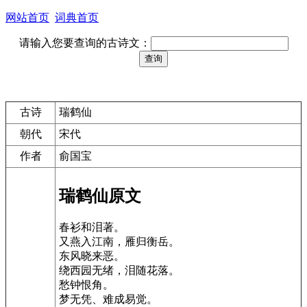
网站首页
词典首页
请输入您要查询的古诗文：
古诗
瑞鹤仙
朝代
宋代
作者
俞国宝
瑞鹤仙原文
春衫和泪著。
又燕入江南，雁归衡岳。
东风晓来恶。
绕西园无绪，泪随花落。
愁钟恨角。
梦无凭、难成易觉。