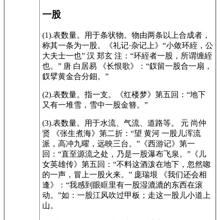
一股
(1).表数量。用于条状物。物由两条以上合成者，
称其一条为一股。《礼记·杂记上》“小敛环絰，公
大夫士一也” 汉 郑玄 注：“环絰者一股，所谓缠絰
也。” 唐 白居易 《长恨歌》：“釵留一股合一扇，
釵擘黄金合分鈿。”
(2).表数量。指一支。《红楼梦》第五回：“地下
又有一堆雪，雪中一股金簪。”
(3).表数量。用于水流、气流、道路等。 元 尚仲
贤 《张生煮海》第二折：“望 黄河 一股儿浑流
派，高冲九曜，远映三台。”《西游记》第一
回：“直至源流之处，乃是一股瀑布飞泉。”《儿
女英雄传》第五回：“不料这酒泼在地下，忽然唿
的一声，冒上一股火来。” 庞瑞垠 《我们还会相
逢》：“我感到眼眶里有一股湿漉漉的东西在滚
动。”如：一股江风吹过甲板；走这一股儿小道上
山。