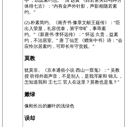
亭 ，以誌素约也。” 清 赵翼 《西岩斋头自鸣钟分
体得七古》：“内有金声外针影，声影相随若素
约。”
(2).朴素简约。《南齐书·豫章文献王嶷传》：“臣
出入荣显，礼容优泰，第宇华旷，事乖素
约。”《新唐书·李怀远传》：“ 怀远 久贵，益素
约，不治居室。” 唐 丁仙芝 《赠朱中书》诗：“会
应怜尔居素约，可即长年守贫贱。”
莫教
犹莫非。《京本通俗小说·西山一窟鬼》：“ 吴教
授 听得外面声音，不是别人，是我浑家和 锦儿 ，
怎知道我和 王七三 官人在这里？莫教也是鬼？”
嫩绿
像刚长出的嫩叶的浅绿色
误却