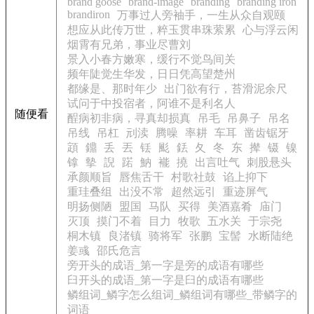
brand goose
brand-image
branding
branding iron
brandiron
万事过人旁袖手，一生从众自观颐
想应从此传万世，粹玉贯串珠萦累
心与浮云闲
烟霄有兄弟，事业尽曹刘
景入小春方嫩寒，缓行不觉鸟间关
频年陡觉生华发，日日凭高望楚州
都缘是、那时年少
出门欲有行，苔滑泥余尺
试问于中投宿者，阿谁不是利名人
随便看
酲病初非病，寻真却损真
吊毛
吊鼻子
吊名
吊线
吊杠
刓渎
腾噪
率耕
车耳
凿齿锯牙
顁
鐤
丢
丟
铥
颩
銩
夂
冬
东
撵
镊
镍
镎
摰
誽
蹃
魶
褦
撓
出言吐气
刺股悬头
承颜顺旨
唇焦舌干
村歌社鼓
谄上抑下
重珪叠组
出没不常
超然远引
重迹屏气
明扬侧陋
盟国
马队
买得
美酒嘉肴
庙门
灭顶
摸门不着
目力
牧歌
五水关
于宗尧
桐木镇
良渚镇
骑将军
张鹏
宝髻
水断陆绝
姜彧
邵氏危言
旁开头的成语_第一字是旁的成语有哪些
臼开头的成语_第一字是臼的成语有哪些
鳞组词_鳞字怎么组词_鳞组词有哪些_带鳞字的
词语