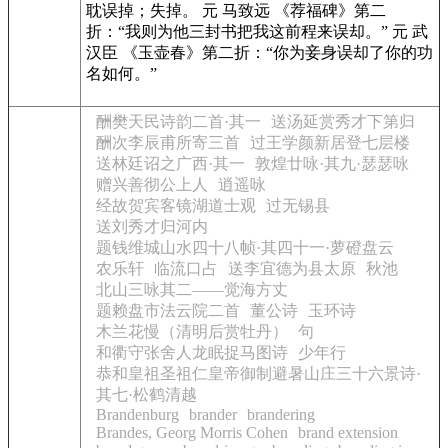
耽误掉；失掉。 元 马致远 《荐福碑》第二
折：“我则为他三封书把我这前程来误却。” 元 武
汉臣 《玉壶春》第二折：“你为妾身误却了你的功
名如何。”
酬樊天民诗韵二首·其一
送汤延赏秀才下第归
酬次李辰甫所寄三首
过王学颜新居登七层楼
送林廷诏之广西·其一
敦煌廿咏·其九·瑟瑟咏
赠兴善彻公上人
逍遥咏
经故贺宾客镜湖道士观
过无锡县
送刘秀才归河内
题钱维城山水四十八帧·其四十一·萝磴盘云
农乐轩
临流口占
送李宜德为县太原
秋池
北山三咏其二——觉海方丈
题赖盘市法云院二首
董公诗
玉环诗
木兰花慢（清明后赏牡丹）
句
和衢守张舍人龙眠捉马图诗
少年行
恭和皇祖圣祖仁皇帝御制避暑山庄三十六景诗·
其七·松鹤清越
Brandenburg
brander
brandering
Brandes, Georg Morris Cohen
brand extension