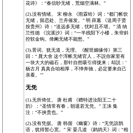
花诗》：“春信眇无绪，荒烟空满林。”
(2).没有情绪。 宋 柳永 《雨霖铃》词：“都门帐饮
无绪，留恋处、兰舟催发。” 明 薛蕙 《送周子贤
按贵州》诗：“送远多无绪，忧时且不堪。” 清 纳
兰性德 《浣溪沙》词：“一半残阳下小楼，朱帘斜
控软金钩。倚阑无绪不能愁。”
(3).詈词。犹无道，无理。《醒世姻缘传》第三
回：“ 晁大舍 这个浑帐无绪官人，不説你家里有
一块大大的磁石，那针自然吸引得拢来；却説：‘
杨古月 真真合咱相厚，不惮奔驰，必定要来自己
亲看。’”
无凭
(1).无所倚仗。 唐 杜甫 《赠特进汝阳王二十
韵》：“圣情常有眷，朝退若无凭。” 王洙 集
注：“不挟贵也。”
(2).没有凭据。 唐 韩偓 《幽窗》诗：“无凭諳鹊
语，犹得暂心宽。” 宋 晏几道 《鹧鸪天》词：“相