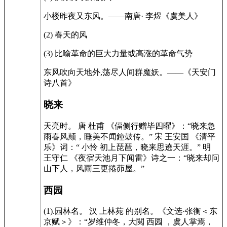
小楼昨夜又东风。——南唐· 李煜《虞美人》
(2) 春天的风
(3) 比喻革命的巨大力量或高涨的革命气势
东风吹向天地外,荡尽人间群魔妖。——《天安门
诗八首》
晓来
天亮时。 唐 杜甫 《偪侧行赠毕四曜》：“晓来急
雨春风颠，睡美不闻鐘鼓传。” 宋 王安国 《清平
乐》词：“ 小怜 初上琵琶，晓来思遶天涯。” 明
王守仁 《夜宿天池月下闻雷》诗之一：“晓来却问
山下人，风雨三更捲茆屋。”
西园
(1).园林名。 汉 上林苑 的别名。《文选·张衡＜东
京赋＞》：“岁维仲冬，大閲 西园 ，虞人掌焉，