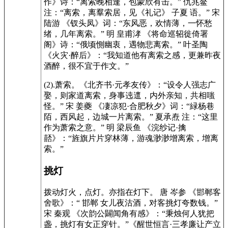
作》诗：“离索晚相逢，包蒙欣有击。” 仇兆鳌
注：“离索，离羣索居，见《礼记》 子夏 语。” 宋
陆游 《钗头凤》词：“东风恶，欢情薄，一怀愁
绪，几年离索。” 明 皇甫涍 《将命巡轺徙倚署
阁》诗：“俄顷惻幽衷，遇物悲离索。” 叶圣陶
《火灾·醉后》：“我知道他有离索之感，更兼昨夜
酒醉，很不宜于作文。”
(2).萧索。《北齐书·元孝友传》：“设令人强志广
娶，则家道离索，身事迍邅，内外亲知，共相嗤
怪。” 宋 姜夔 《凄凉犯·合肥秋夕》词：“緑杨巷
陌，西风起，边城一片离索。” 夏承焘 注：“这里
作为萧索之意。” 明 梁辰鱼 《浣纱记·擒
嚭》：“旌旗片片穿林薄，游魂渺渺增离索，增离
索。”
挑灯
拨动灯火，点灯。亦指在灯下。 唐 岑参 《邯郸客
舍歌》：“ 邯郸 女儿夜沽酒，对客挑灯夸数钱。”
宋 秦观 《次韵公闢闻角有感》：“秉烛何人犹把
盏，挑灯有女正穿针。”《醒世恒言·三孝廉让产立