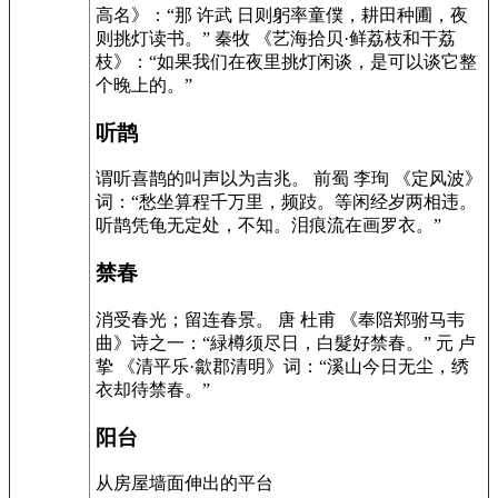
高名》：“那 许武 日则躬率童僕，耕田种圃，夜
则挑灯读书。” 秦牧 《艺海拾贝·鲜荔枝和干荔
枝》：“如果我们在夜里挑灯闲谈，是可以谈它整
个晚上的。”
听鹊
谓听喜鹊的叫声以为吉兆。 前蜀 李珣 《定风波》
词：“愁坐算程千万里，频跂。等闲经岁两相违。
听鹊凭龟无定处，不知。泪痕流在画罗衣。”
禁春
消受春光；留连春景。 唐 杜甫 《奉陪郑驸马韦
曲》诗之一：“緑樽须尽日，白髮好禁春。” 元 卢
挚 《清平乐·歙郡清明》词：“溪山今日无尘，绣
衣却待禁春。”
阳台
从房屋墙面伸出的平台