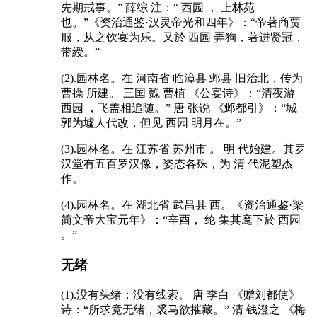
先期戒事。” 薛综 注：“ 西园 ， 上林苑
也。”《资治通鉴·汉灵帝光和四年》：“帝著商贾
服，从之饮宴为乐。又於 西园 弄狗，著进贤冠，
带綬。”
(2).园林名。在 河南省 临漳县 邺县 旧治北，传为
曹操 所建。 三国 魏 曹植 《公宴诗》：“清夜游
西园 ，飞盖相追随。” 唐 张说 《邺都引》：“城
郭为墟人代改，但见 西园 明月在。”
(3).园林名。在 江苏省 苏州市 。 明 代始建。其罗
汉堂有五百罗汉像，姿态各殊，为 清 代泥塑杰
作。
(4).园林名。在 湖北省 武昌县 西。《资治通鉴·梁
简文帝大宝元年》：“辛酉， 纶 集其麾下於 西园
。”
无绪
(1).没有头绪；没有线索。 唐 李白 《赠刘都使》
诗：“所求竟无绪，裘马欲摧藏。” 清 钱澄之 《梅