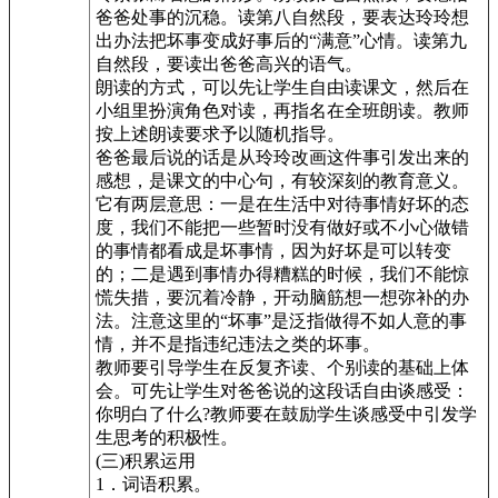
爸爸处事的沉稳。读第八自然段，要表达玲玲想
出办法把坏事变成好事后的“满意”心情。读第九
自然段，要读出爸爸高兴的语气。
朗读的方式，可以先让学生自由读课文，然后在
小组里扮演角色对读，再指名在全班朗读。教师
按上述朗读要求予以随机指导。
爸爸最后说的话是从玲玲改画这件事引发出来的
感想，是课文的中心句，有较深刻的教育意义。
它有两层意思：一是在生活中对待事情好坏的态
度，我们不能把一些暂时没有做好或不小心做错
的事情都看成是坏事情，因为好坏是可以转变
的；二是遇到事情办得糟糕的时候，我们不能惊
慌失措，要沉着冷静，开动脑筋想一想弥补的办
法。注意这里的“坏事”是泛指做得不如人意的事
情，并不是指违纪违法之类的坏事。
教师要引导学生在反复齐读、个别读的基础上体
会。可先让学生对爸爸说的这段话自由谈感受：
你明白了什么?教师要在鼓励学生谈感受中引发学
生思考的积极性。
(三)积累运用
1．词语积累。