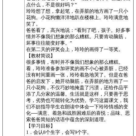
点什么，不是很好吗？”
玲玲想了想，拿起笔，在弄脏的地方画了一只小
花狗。小花狗懒洋洋地趴在楼梯上。玲玲满意地
笑了。
爸爸看了，高兴地说：“看到了吧，孩子。好多事
情并不像我们想象的那么糟糕。只要肯动脑筋，
坏事往往能变好事。”
在第二天的评奖会上，玲玲的画得了一等奖。
【教材简说】
很多事情，有时并不像我们想象的那么糟糕。
看，玲玲准备参加评奖的画不小心被弄脏，已经
没有时间重画一张，玲玲着急地哭了。但是在爸
爸的启发下，她开动脑筋，在弄脏的地方画了一
只小花狗，不仅巧妙地掩盖了污渍，还给作品平
添了几分家的温馨。生活就是这样，只要善于思
考，劣势也可能转化为优势。学习这篇课文，我
们不妨指导学生在朗读中体会一下玲玲情感的变
化──满意、着急和战胜困难后的喜悦；品味、思
索爸爸简短的话语中蕴含的深刻道理。
【学习目标】
1．会认8个生字，会写9个字。