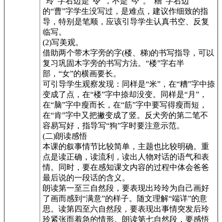
“玲”字右边是“令”，不是“今”。“糟”字右边
的“曹”字学生没写过，是难点，建议作细致的指
导，特别是笔顺，应该引导学生认真书空、反复
临写。
(2)写美观。
借助两个带木字旁的字(楼、梯)的书写指导，可以
复习巩固木字旁的书写方法。“楼”字右半
部，“女”的横画要长。
可引导学生观察发现：同样是“米”，在“糟”字中捺
变成了点，在“楼”字中捺却没变。同样是“月”，
在“脑”字中瘦而长，在“筋”字中要写得瘦而短，
在“肯”字中又把撇变成了竖。反犬旁的第二笔不
容易写好，指导写“狗”字时要注意示范。
(二)朗读感悟
本课的叙事情节比较简单，主题也比较明确。重
点是读正确，读流利，读出人物对话的语气和表
情。同时，要在感知课文内容的过程中体会爸爸
最后说的一段话的含义。
朗读第一至三自然段，要表现出玲玲为自己画好
了画而感到“满意”的样子。随文理解“端详”的意
思。读第四至六自然段，要表现出事情突发后玲
玲紧张而着急的情形。朗读第七自然段，要感悟