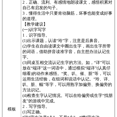
2．正确、流利、有感情地朗读课文，感悟积累对
自己有启发的句子。
3．懂得生活中只要肯动脑筋，坏事也能变成好事
的道理。
【教学建议】
(一)识字写字
1．识字指导。
(1)出示课题，认读“玲”字，注意是后鼻音。
(2)学生在自由读课文中圈出生字，画出生字所带
的词语，借助拼音读准字音，自主想办法认记生
字。
(3)同桌互相交流认记生字的方法。如，“详”可以
放在“端详”这一词语中，通过模拟“端详”(认真仔
细看)的动作来感悟。“奖、叭、催、脏”等，可以
运用生活经验，在组词和说话中认记。“玲、详、
叭、脏、幅”等字，可以用熟字加偏旁、换偏旁的
方法识记。
(4)检查生字认记情况。可以在给偏旁或生字“找朋
友”的游戏中完成。
2．写字指导。
模板
(1)写正确。