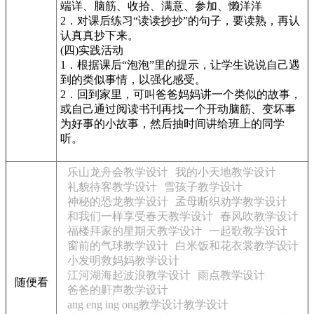
端详、脑筋、收拾、满意、参加、懒洋洋
2．对课后练习“读读抄抄”的句子，要读熟，再认
认真真抄下来。
(四)实践活动
1．根据课后“泡泡”里的提示，让学生说说自己遇
到的类似事情，以强化感受。
2．回到家里，可叫爸爸妈妈讲一个类似的故事，
或自己通过阅读书刊再找一个开动脑筋、变坏事
为好事的小故事，然后抽时间讲给班上的同学
听。
乐山龙舟会教学设计
我的小天地教学设计
礼貌待客教学设计
雪孩子教学设计
神秘的恐龙教学设计
孟母断织劝学教学设计
和我们一样享受春天教学设计
春风吹教学设计
福楼拜家的星期天教学设计
一起歌教学设计
窗前的气球教学设计
白米饭和花衣裳教学设计
小发明救妈妈教学设计
江河湖海起波浪教学设计
雨点教学设计
随便看
爸爸的鼾声教学设计
ang eng ing ong教学设计教学设计