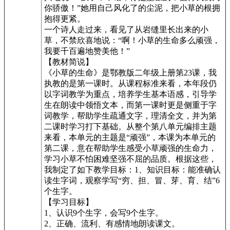
你骄傲！”她用自己风化了的尘泥，把小草的根拥
抱得更紧。
一个诗人走过来，看见了从岩缝里长出来的小
草，不禁欣喜地说：“啊！小草的生命多么顽强，
我要千百遍地赞美他！”
【教材简说】
《小草的生命》是鄂教版二年级上册第23课，我
执教的是第一课时。从课程标准来看，本年段仍
以字词教学为重点，培养学生基本语感，引导学
生在朗读中领悟文本，而第一课时更是侧重于字
词教学，帮助学生疏通文字，理清全文，并为第
二课时学习打下基础。从整个第八单元编排主题
来看，本单元的主题是“顽强”，本课为本单元的
第二课，意在帮助学生感受小草顽强的生命力，
学习小草不怕困难坚强不屈的品质。根据这些，
我制定了如下教学目标：1、知识目标：能准确认
读生字词，观察学写“穷、担、冒、芽、育、结”6
个生字。
【学习目标】
1、认识9个生字，会写9个生字。
2、正确、流利、有感情地朗读课文。