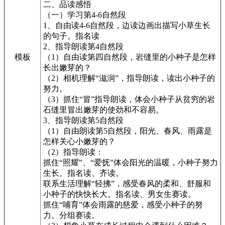
二、品读感悟
（一）学习第4-6自然段
1、自由读4-6自然段，边读边画出描写小草生长
的句子。指名读
2、指导朗读第4自然段
模板
（1）自由读第四自然段，岩缝里的小种子是怎样
长出嫩芽的？
（2）相机理解“滋润”，指导朗读，读出小种子的
努力。
（3）抓住“冒”指导朗读，体会小种子从贫穷的岩
石缝里冒出嫩芽的使劲和不容易。
3、指导朗读第5自然段
（1）自由朗读第5自然段，阳光、春风、雨露是
怎样关心小嫩芽的？
（2）指导朗读：
抓住“照耀”、“爱抚”体会阳光的温暖，小种子努力
生长。指名读、齐读。
联系生活理解“轻拂”，感受春风的柔和、舒服和
小种子的快快长大。指名读、男女生赛读。
抓住“哺育”体会雨露的慈爱，感受小种子的努
力。分组赛读。