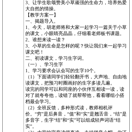
3、让学生歌颂赞美小草顽强的生命力，培养热爱
大自然的情操。
【教学方案一】
一、揭题导入。
1、今天，胡老师将和大家一起学习一篇关于小草
的课文，小眼睛亮晶晶，仔细看老师板书课题。
2、谁想来读一读？
3、小草的生命是怎样的呢？快让我们来一起学习
课文吧！
二、初读课文，学习生字词。
（一）、学习生字
1、学习要求会认会写的生字10个。
（1）下面请同学们轻轻翻开书，大声地、自由地
读课文，把预习时圈画好的生字多读几遍。
读完的同学可以和同座的小伙伴互相读一读，读
对了就夸夸他，读错了就帮帮他，看看哪组小搭
档最会学习。
（2）全班反馈，多种形式读，教师相机评
价。“穷”是后鼻音，“值”和“实”是翘舌音，“结”是
多音字，生字“结”和“实”可以组成轻声词语“结
实”。