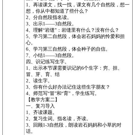
1、再读课文，找一找，课文有几个自然段，想一
想，你从中都知道了些什么？
2、分自然段指名读。
3、出示1——3自然段。
4、理解“岩缝”：岩缝里有什么？没有什么？
5、学习第二自然段，体会岩石妈妈的怜爱和担
心。
6、学习第三自然段，体会种子的自信。
7、小结1——3自然段。
四、识记练写生字。
1、出示本节课需要识记的6个生字：穷、担、
冒、芽、育、结
2、读生字。
3、你有什么好办法记住这些生字朋友？
4、师范写“冒”和“育”，学生练写。
【教学方案二】
一、复习导入
1、齐读课题。
2、复习生词。指名读，齐读。
3、回顾1-3自然段，朗读岩石妈妈和小草的对
话。