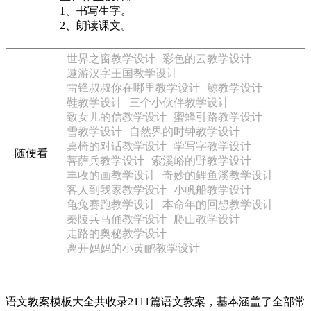
1、书写生字。
2、朗读课文。
世界之窗教学设计
彩色的云教学设计
遨游汉字王国教学设计
雷锋叔叔你在哪里教学设计
鲸教学设计
鞋教学设计
三个小伙伴教学设计
致女儿的信教学设计
蜜蜂引路教学设计
雪教学设计
自然界的时钟教学设计
桌椅的对话教学设计
学写字教学设计
随便看
菩萨兵教学设计
索溪峪的野教学设计
丰收的画教学设计
奇妙的鲤鱼溪教学设计
客人到我家教学设计
小帆船教学设计
龟兔赛跑教学设计
本命年的回想教学设计
秦陵兵马俑教学设计
爬山教学设计
走路的奥秘教学设计
离开妈妈的小黄鹂教学设计
语文教案模板大全共收录2111篇语文教案，基本涵盖了全部常