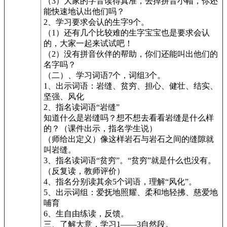
（3）大家的字音读得真准，去掉拼音小帽，你还
能快速地认出他们吗？
2、学习要求会认的生字9个。
（1）还有几个比较难的生字宝宝也是要求会认
的，大家一起来试试吧！
（2）没有拼音伙伴的帮助，你们还能叫出他们的
名字吗？
（二）、学习词语7个，词组3个。
1、出示词语：岩缝、贫穷、担心、健壮、结实、
坚强、风化
2、指名读词语“岩缝”
知道什么是岩缝吗？想不想去看看岩缝是什么样
的？（课件出示，指名学生说）
（师给出定义）像这样岩石与岩石之间的缝隙就
叫岩缝。
3、指名读词语“贫穷”。“贫穷”就是什么也没有。
（反复读，教师评价）
4、指名分别读其余5个词语，理解“风化”。
5、出示词组：爱抚地照耀、柔和地轻拂、慈爱地
哺育
6、生自由练读，反馈。
三、了解大意，学习1——3自然段。