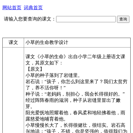
网站首页
词典首页
请输入您要查询的课文：
课文
小草的生命教学设计
课文《小草的生命》出自小学二年级上册语文课
文，其原文如下：
【原文】
小草的种子落到了岩缝里。
岩石说：“孩子，你怎么到这里来了？我们太贫穷
了，养不活你呀！”
种子说：“老妈妈，别担心，我会长得很好的。”
经过阵阵春雨的滋润，种子从岩缝里冒出了嫩
芽。
阳光爱抚地照耀着他，春风柔和地轻拂着他，雨
露慈爱地哺育着他。
小草慢慢长大了，长得很健壮，很结实。岩石高
兴地说：“孩子，不错，你是坚强的，值得我们为