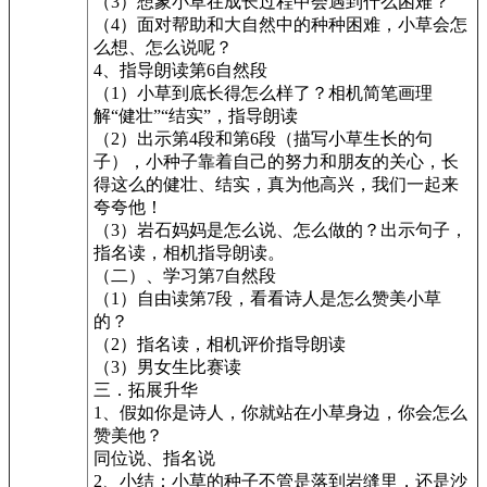
（3）想象小草在成长过程中会遇到什么困难？
（4）面对帮助和大自然中的种种困难，小草会怎
么想、怎么说呢？
4、指导朗读第6自然段
（1）小草到底长得怎么样了？相机简笔画理
解“健壮”“结实”，指导朗读
（2）出示第4段和第6段（描写小草生长的句
子），小种子靠着自己的努力和朋友的关心，长
得这么的健壮、结实，真为他高兴，我们一起来
夸夸他！
（3）岩石妈妈是怎么说、怎么做的？出示句子，
指名读，相机指导朗读。
（二）、学习第7自然段
（1）自由读第7段，看看诗人是怎么赞美小草
的？
（2）指名读，相机评价指导朗读
（3）男女生比赛读
三．拓展升华
1、假如你是诗人，你就站在小草身边，你会怎么
赞美他？
同位说、指名说
2、小结：小草的种子不管是落到岩缝里，还是沙