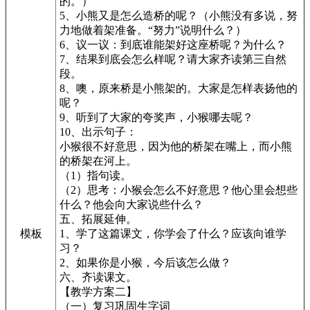
的。）
5、小熊又是怎么造桥的呢？（小熊没有多说，努
力地做着架准备。“努力”说明什么？）
6、议一议：到底谁能架好这座桥呢？为什么？
7、结果到底会怎么样呢？请大家齐读第三自然
段。
8、噢，原来桥是小熊架的。大家是怎样表扬他的
呢？
9、听到了大家的夸奖声，小猴哪去呢？
10、出示句子：
小猴很不好意思，因为他的桥架在嘴上，而小熊
的桥架在河上。
（1）指句读。
（2）思考：小猴会怎么不好意思？他心里会想些
什么？他会向大家说些什么？
五、拓展延伸。
模板
1、学了这篇课文，你学会了什么？应该向谁学
习？
2、如果你是小猴，今后该怎么做？
六、齐读课文。
【教学方案二】
（一）复习巩固生字词