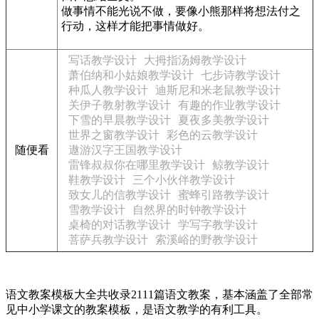
做事情不能光说不做，要像小熊那样将想法付之
行动，这样才能把事情做好。
写话教学设计
大拇指汤姆教学设计
萧伯纳和小姑娘教学设计
七步诗教学设计
种瓜人教学设计
迪斯尼和米老鼠教学设计
关伊子教射教学设计
有趣的作业教学设计
下雪的早晨教学设计
夏夜多美教学设计
世界之窗教学设计
彩色的云教学设计
随便看
遨游汉字王国教学设计
雷锋叔叔你在哪里教学设计
鲸教学设计
鞋教学设计
三个小伙伴教学设计
致女儿的信教学设计
蜜蜂引路教学设计
雪教学设计
自然界的时钟教学设计
桌椅的对话教学设计
学写字教学设计
菩萨兵教学设计
索溪峪的野教学设计
语文教案模板大全共收录2111篇语文教案，基本涵盖了全部常
见中小学课文的教案模板，是语文教学的有利工具。