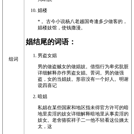
娼楼
* 。古今小说杨八老越国奇逢多少做客的，
娼楼妓馆，使钱撒漫。
娼结尾的词语：
男盗女娼
组词
男的做盗贼女的做娼妓。借指行为卑劣肮脏
详细解释亦作男盗女娼。詈词。男的做强
盗，女的当娼妓。形容没有一个好人。明谢
谠四喜记
暗娼
私娼在某些国家和地区指未得官方许可的暗
地里卖淫的妓女详细解释暗地里从事卖淫的
妓女。老舍骆驼祥子二一他不轻看这位姨太
太，这