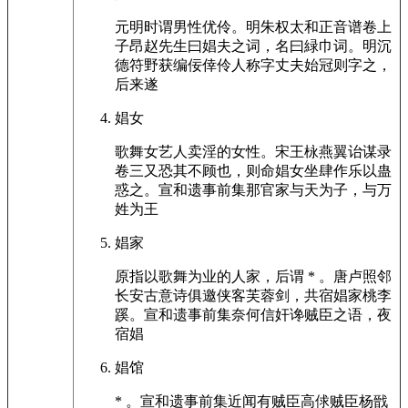
元明时谓男性优伶。明朱权太和正音谱卷上
子昂赵先生曰娼夫之词，名曰緑巾词。明沉
德符野获编佞倖伶人称字丈夫始冠则字之，
后来遂
娼女
歌舞女艺人卖淫的女性。宋王栐燕翼诒谋录
卷三又恐其不顾也，则命娼女坐肆作乐以蛊
惑之。宣和遗事前集那官家与天为子，与万
姓为王
娼家
原指以歌舞为业的人家，后谓 * 。唐卢照邻
长安古意诗俱邀侠客芙蓉剑，共宿娼家桃李
蹊。宣和遗事前集奈何信奸谗贼臣之语，夜
宿娼
娼馆
* 。宣和遗事前集近闻有贼臣高俅贼臣杨戩