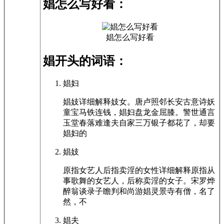
娼怎么写好看：
娼怎么写好看
娼开头的词语：
娼妇
娼妓详细解释妓女。唐卢照邻长安古意诗妖
童宝马铁连钱，娼妇盘龙金屈膝。警世通言
玉堂春落难逢夫自家三万银子都花了，却要
娼妇的
娼妓
原指女艺人后指卖淫的女性详细解释原指从
事歌舞的女艺人，后称卖淫的女子。宋罗烨
醉翁谈录子瞻判和尚游娼灵景寺有僧，名了
然，不
娼夫