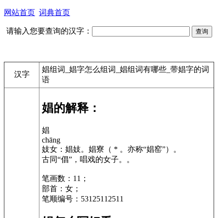
网站首页
词典首页
请输入您要查询的汉字：
娼组词_娼字怎么组词_娼组词有哪些_带娼字的词
汉字
语
娼的解释：
娼
chāng
妓女：娼妓。娼寮（ * 。亦称“娼窑”）。
古同“倡”，唱戏的女子。。
笔画数：11；
部首：女；
笔顺编号：53125112511