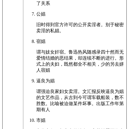
了关系
公娼
旧时得到官方许可的公开卖淫者。别于秘密
卖淫的私娼。
宿娼
谓与妓女奸宿。鲁迅热风随感录四十然而无
爱情结婚的恶结果，却连续不断的进行。形
式上的夫妇，既然都全不相关，少的另去姘
人宿娼
逼良为娼
谓强迫良家妇女卖淫。文汇报反映逼良为娼
的文艺作品，从古到今可谓车载船装，数不
胜数。比喻被迫做某件坏事。出版工作年第
期有人
市娼