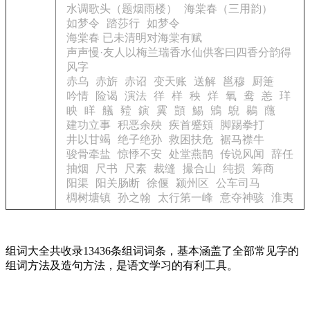
水调歌头（题烟雨楼）
海棠春（三用韵）
如梦令
踏莎行
如梦令
海棠春 已未清明对海棠有赋
声声慢·友人以梅兰瑞香水仙供客曰四香分韵得
风字
赤乌
赤旂
赤诏
变天账
送解
邕穆
厨箑
吟情
险谒
演法
徉
样
秧
烊
氧
鸯
恙
珜
眏
眻
艤
豷
鏔
霬
顗
鯣
鶂
鶃
鶍
蘟
建功立事
积恶余殃
疾首蹙頞
脚踢拳打
井以甘竭
绝子绝孙
救困扶危
裾马襟牛
骏骨牵盐
惊悸不安
处堂燕鹊
传说风闻
辞任
抽烟
尺书
尺素
裁缝
撮合山
纯损
筹商
阳渠
阳关肠断
徐偃
颍州区
公车司马
椆树塘镇
孙之翰
太行第一峰
意夺神骇
淮夷
组词大全共收录13436条组词词条，基本涵盖了全部常见字的
组词方法及造句方法，是语文学习的有利工具。