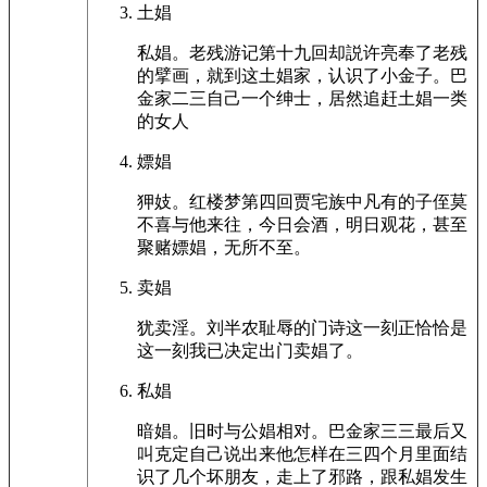
土娼
私娼。老残游记第十九回却説许亮奉了老残
的擘画，就到这土娼家，认识了小金子。巴
金家二三自己一个绅士，居然追赶土娼一类
的女人
嫖娼
狎妓。红楼梦第四回贾宅族中凡有的子侄莫
不喜与他来往，今日会酒，明日观花，甚至
聚赌嫖娼，无所不至。
卖娼
犹卖淫。刘半农耻辱的门诗这一刻正恰恰是
这一刻我已决定出门卖娼了。
私娼
暗娼。旧时与公娼相对。巴金家三三最后又
叫克定自己说出来他怎样在三四个月里面结
识了几个坏朋友，走上了邪路，跟私娼发生