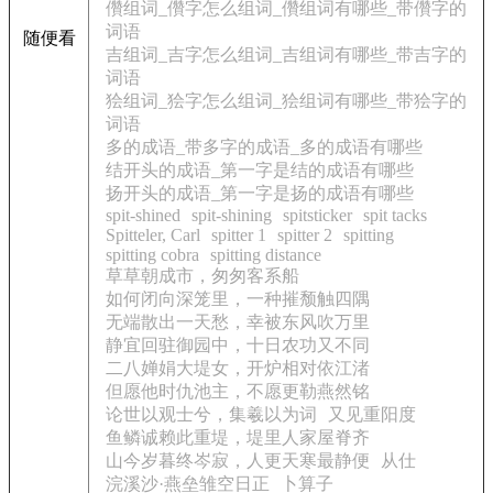
儹组词_儹字怎么组词_儹组词有哪些_带儹字的
词语
随便看
吉组词_吉字怎么组词_吉组词有哪些_带吉字的
词语
狯组词_狯字怎么组词_狯组词有哪些_带狯字的
词语
多的成语_带多字的成语_多的成语有哪些
结开头的成语_第一字是结的成语有哪些
扬开头的成语_第一字是扬的成语有哪些
spit-shined
spit-shining
spitsticker
spit tacks
Spitteler, Carl
spitter 1
spitter 2
spitting
spitting cobra
spitting distance
草草朝成市，匆匆客系船
如何闭向深笼里，一种摧颓触四隅
无端散出一天愁，幸被东风吹万里
静宜回驻御园中，十日农功又不同
二八婵娟大堤女，开炉相对依江渚
但愿他时仇池主，不愿更勒燕然铭
论世以观士兮，集羲以为词
又见重阳度
鱼鳞诚赖此重堤，堤里人家屋脊齐
山今岁暮终岑寂，人更天寒最静便
从仕
浣溪沙·燕垒雏空日正
卜算子