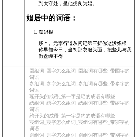
到太守处，呈他拐良为娼。
娼居中的词语：
泼娼根
贱 * 。元李行道灰阑记第三折你这泼娼根，
你早知今日，当初那衣服头面，把些儿与我
做盘缠不得
圉组词_圉字怎么组词_圉组词有哪些_带圉字的
词语
参组词_参字怎么组词_参组词有哪些_带参字的
词语
瑶开头的成语_第一字是瑶的成语有哪些
綉组词_綉字怎么组词_綉组词有哪些_带綉字的
词语
约开头的成语_第一字是约的成语有哪些
寖组词_寖字怎么组词_寖组词有哪些_带寖字的
词语
别组词_别字怎么组词_别组词有哪些_带别字的