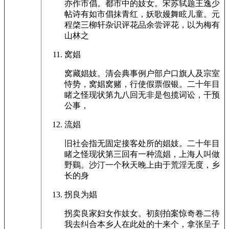
亦作市倡。都市中的妓女。宋苏轼题王逸少
帖诗有如市倡抹青红，妖歌嫚舞眩儿童。元
程棨三柳轩杂识评花品余尝评花，以为梅有
山林之
窝娼
窝藏娼妓。清会典事例户部户口旗人及宗室
恃势，窝娼窝赌，行使假票假银。二十年目
睹之怪现状第九八回无非是包揽词讼，干预
公事，
流娼
旧社会指无固定接客处所的娼妓。二十年目
睹之怪现状第三回有一种流娼，上海人叫做
野鷄。沙汀一个秋天晚上由于荒淫无度，乡
长的身
拐良为娼
拐卖良家妇女作妓女。初刻拍案惊奇卷二待
我去纠合本乡人在此处的十来个，拿张呈子