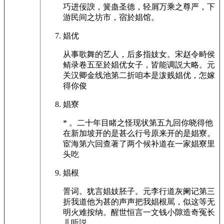
巧进佞諛，簧蛊圣德，轻屑万乘之尊严，下
游民间之坊市，宿於娼馆。
娼优
从事歌舞的艺人，后多指妓女。宋赵令畤侯
鲭录卷五至於娼优女子，皆能调説大略。元
关汉卿金线池第二折咱本是泼贱娼优，怎嫁
得你俊
娼寮
* 。二十年目睹之怪现状第五九回你晓得他
在新加坡开的是甚么行号原来开的是娼寮。
宦海第六回查著了两个候补道在一家娼寮里
头吃
娼根
詈词。犹言娼妓胚子。元李行道灰阑记第三
折我道他为甚的声声把我娼根駡，似这等无
明火难按纳。醒世恒言一文钱小隙造奇冤长
儿听説