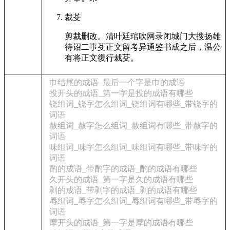
裁芟
剪裁删改。清叶廷琯吹网录闭城门大搜扬雄
待诏二事芟正文留考异通鉴书成之后，温公
有将正文復行裁芟。
巾结尾的成语_最后一个字是巾的成语
投开头的成语_第一字是投的成语有哪些
铙组词_铙字怎么组词_铙组词有哪些_带铙字的
词语
赦组词_赦字怎么组词_赦组词有哪些_带赦字的
词语
味组词_味字怎么组词_味组词有哪些_带味字的
词语
酌的成语_带酌字的成语_酌的成语有哪些
久开头的成语_第一字是久的成语有哪些
剥的成语_带剥字的成语_剥的成语有哪些
辱组词_辱字怎么组词_辱组词有哪些_带辱字的
词语
摩开头的成语_第一字是摩的成语有哪些