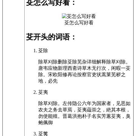
芟怎么写好看：
芟怎么写好看
芟开头的词语：
芟除
除草刈除删除芟除芜杂详细解释除草刈除。
唐韦应物新理西斋诗草木无行次，闲暇一芟
除。宋欧阳修再论按察官吏状蒿莱芜秽之
地，必先
芟夷
除草刈除。左传隐公六年为国家者，见恶如
农夫之务去草焉，芟夷藴崇之，絶其本根，
勿使能殖。晋葛洪抱朴子名实芳蕙芟夷，臭
鲍佩御
芟荑