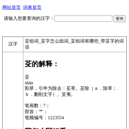
网站首页
词典首页
请输入您要查询的汉字：
芟组词_芟字怎么组词_芟组词有哪些_带芟字的词
汉字
语
芟的解释：
芟
shān
割草，引申为除去：芟草。芟除（ａ．除草；
ｂ．删削文字）。芟夷。
笔画数：7；
部首：艹；
笔顺编号：1223554