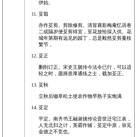
伊始。
芟翦
亦作芟剪。剪除修剪。清冒襄影梅庵忆语卷
二或隔岁便芟剪得宜，至花放恰採入供。花
城年第期有远见的园丁，总是毅然芟剪蔓枝
繁节，
芟正
删削订正。宋史王觌传今法令已行，可以适
轻之时，愿择质厚通练之士，载加芟正。
芟秋
立秋后锄草松土使农作物早熟子实饱满
芟定
平定。南齐书王融谢朓传论晋世迁宅江表，
人无北归之计，英霸作辅，芟定中原，弥见
金德之不竞也。