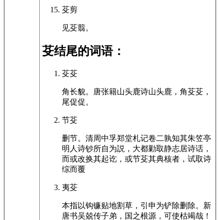
芟剪
见芟翦。
芟结尾的词语：
芟芟
角长貌。唐张籍山头鹿诗山头鹿，角芟芟，
尾促促。
节芟
删节。清周中孚郑堂札记卷二孰知其朱笠亭
明人诗钞所自为説，大都勦取静志居诗话，
而或改换其起讫，或节芟其典核者，试取诗
综而覆
夷芟
本指以钩镰贴地割草，引申为铲除删除。新
唐书吴兢传子弟，国之根源，可使枯竭哉！