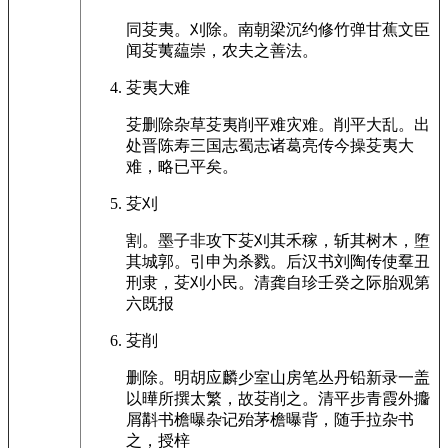
同芟夷。刈除。南朝梁沉约修竹弹甘蕉文臣
闻芟荑藴崇，农夫之善法。
芟夷大难
芟删除杂草芟夷削平难灾难。削平大乱。出
处晋陈寿三国志蜀志诸葛亮传今操芟夷大
难，略已平矣。
芟刈
割。墨子非攻下芟刈其禾稼，斩其树木，堕
其城郭。引申为杀戮。后汉书刘陶传使羣丑
刑隶，芟刈小民。清龚自珍壬癸之际胎观第
六既报
芟削
删除。明胡应麟少室山房笔丛丹铅新录一盖
以曄所撰太繁，故芟削之。清平步青霞外攟
屑斠书檐曝杂记殆茅檐曝背，随手拉杂书
之，授梓