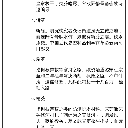
皇家枝干，夷芟略尽。宋欧阳修圣俞会饮诗
遗编最
斩芟
斩除。明沉榜宛署杂记街道身无立锥之地，
而连阡有膏腴水竹，则彼有斩芟之虞。砍杀
杀戮。中国近代史资料丛刊辛亥革命云南河
口起义
稍芟
指树枝芦荻等塞河之物。续资治通鉴宋仁宗
至和二年往年河决商胡，执政之臣，不审计
虑，遽谋修塞，凡科配稍芟一千八百万，骚
动六路
梢芟
指树枝芦荻之类的防汛护堤材料。宋苏辙乞
罢修河司札子朝廷为之置修河司，调发民
夫，剗刷役兵，差文武官吏收买梢芟，百废
并举。宋