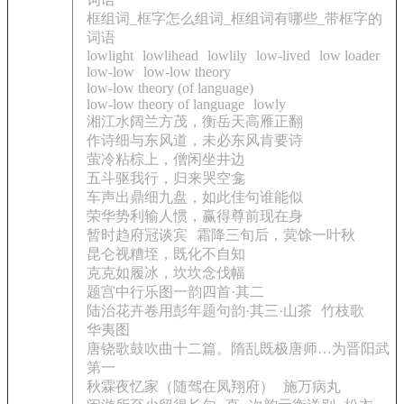
框组词_框字怎么组词_框组词有哪些_带框字的
词语
lowlight
lowlihead
lowlily
low-lived
low loader
low-low
low-low theory
low-low theory (of language)
low-low theory of language
lowly
湘江水阔兰方茂，衡岳天高雁正翻
作诗细与东风道，未必东风肯要诗
萤冷粘棕上，僧闲坐井边
五斗驱我行，归来哭空龛
车声出鼎细九盘，如此佳句谁能似
荣华势利输人惯，赢得尊前现在身
暂时趋府冠谈宾
霜降三旬后，蓂馀一叶秋
昆仑视糟垤，既化不自知
克克如履冰，坎坎念伐幅
题宫中行乐图一韵四首·其二
陆治花卉卷用彭年题句韵·其三·山茶
竹枝歌
华夷图
唐铙歌鼓吹曲十二篇。隋乱既极唐师…为晋阳武
第一
秋霖夜忆家（随驾在凤翔府）
施万病丸