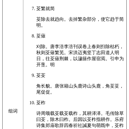
芟繁就简
芟除去就趋向。去掉繁杂部分，使它趋于简
明。
芟薙
刈除。唐李涪李涪刊误卷上春则扫除枯朽，
秋则芟薙繁芜。宋洪迈夷坚丁志田道人明
日，往芟薙荆棘，以籧篨作屋宿焉。引申为
开垦。明
芟芟
角长貌。唐张籍山头鹿诗山头鹿，角芟芟，
尾促促。
芟柞
组词
诗周颂载芟载芟载柞，其耕泽泽。毛传除草
曰芟，除木曰柞。后因以芟柞指耕作。乐府
诗集郊庙歌辞四春祈社諴夏句萌既申，芟柞