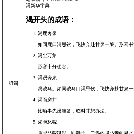
渴新华字典
渴开头的成语：
渴鹿奔泉
如同鹿口渴思饮，飞快奔赴甘泉一般。形容书
渴尘万斛
形容十分想念。
渴骥奔泉
组词
骥骏马。如同骏马口渴思饮，飞快奔赴甘泉一
渴而穿井
比喻事先没准备，临时才想办法。
渴骥怒猊
骥骏马猊狻猊，即狮子。口渴的骏马奔向泉水