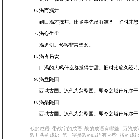
渴而掘井
到口渴才掘井。比喻事先没有准备，临时才想
渴心生尘
渴迫切。形容非常想念。
渴者易饮
口渴的人喝什么都觉得甘甜。旧时比喻久经苛
渴盘陁国
西域古国。汉代为蒲犁国。即今之塔什库尔干
渴槃陁国
西域古国。汉代为蒲犁国。即今之塔什库尔干
战的成语_带战字的成语_战的成语有哪些
历的成
敦开头的成语_第一字是敦的成语有哪些
擅的成语