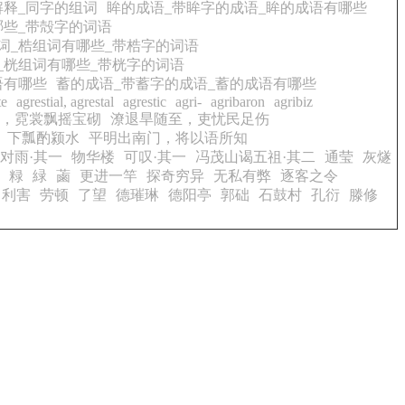
解释_同字的组词
眸的成语_带眸字的成语_眸的成语有哪些
哪些_带殻字的词语
词_梏组词有哪些_带梏字的词语
_桄组词有哪些_带桄字的词语
语有哪些
蓄的成语_带蓄字的成语_蓄的成语有哪些
te
agrestial, agrestal
agrestic
agri-
agribaron
agribiz
，霓裳飘摇宝砌
潦退旱随至，吏忧民足伤
下瓢酌颍水
平明出南门，将以语所知
对雨·其一
物华楼
可叹·其一
冯茂山谒五祖·其二
通莹
灰燧
粶
緑
蓾
更进一竿
探奇穷异
无私有弊
逐客之令
利害
劳顿
了望
德璀琳
德阳亭
郭础
石鼓村
孔衍
滕修