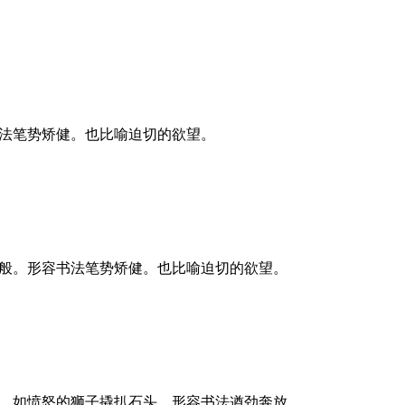
法笔势矫健。也比喻迫切的欲望。
般。形容书法笔势矫健。也比喻迫切的欲望。
，如愤怒的狮子撬扒石头。形容书法遒劲奔放。