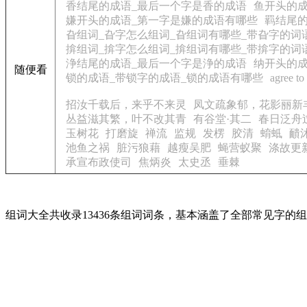
香结尾的成语_最后一个字是香的成语
鱼开头的成
嫌开头的成语_第一字是嫌的成语有哪些
羁结尾
旮组词_旮字怎么组词_旮组词有哪些_带旮字的词
揜组词_揜字怎么组词_揜组词有哪些_带揜字的词
浄结尾的成语_最后一个字是浄的成语
纳开头的成
随便看
锁的成语_带锁字的成语_锁的成语有哪些
agree to
招汝千载后，来乎不来灵
凤文疏象郁，花影丽新
丛益滋其繁，叶不改其青
有谷堂·其二
春日泛舟
玉树花
打磨旋
禅流
监规
发楞
胶清
蜟蚳
靧
池鱼之祸
脏污狼藉
越瘦吴肥
蝇营蚁聚
涤故更
承宣布政使司
焦炳炎
太史丞
垂棘
组词大全共收录13436条组词词条，基本涵盖了全部常见字