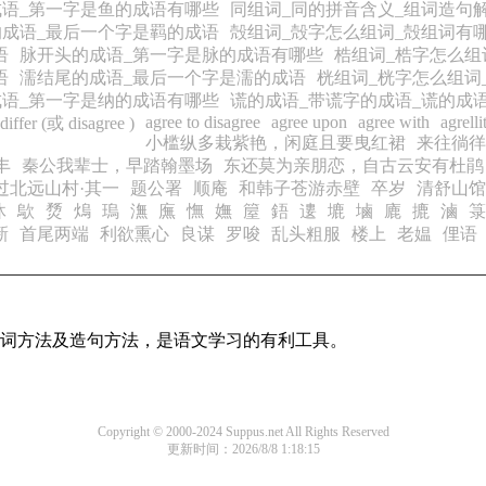
语_第一字是鱼的成语有哪些
同组词_同的拼音含义_组词造句
的成语_最后一个字是羁的成语
殻组词_殻字怎么组词_殻组词有
语
脉开头的成语_第一字是脉的成语有哪些
梏组词_梏字怎么组
语
濡结尾的成语_最后一个字是濡的成语
桄组词_桄字怎么组词
语_第一字是纳的成语有哪些
谎的成语_带谎字的成语_谎的成
agree to disagree
agree upon
agree with
agrelli
 differ (或 disagree )
小槛纵多栽紫艳，闲庭且要曳红裙
来往徜徉
丰
秦公我辈士，早踏翰墨场
东还莫为亲朋恋，自古云安有杜鹃
过北远山村·其一
题公署
顺庵
和韩子苍游赤壁
卒岁
清舒山馆
沐
歍
熃
熓
瑦
潕
廡
憮
嫵
箼
鋙
遱
塶
塷
廘
摝
滷
箓
新
首尾两端
利欲熏心
良谋
罗唆
乱头粗服
楼上
老媪
俚语
的组词方法及造句方法，是语文学习的有利工具。
Copyright © 2000-2024 Suppus.net All Rights Reserved
更新时间：2026/8/8 1:18:15