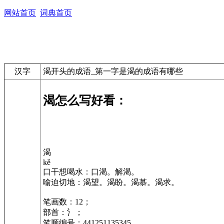
网站首页
词典首页
汉字
渴开头的成语_第一字是渴的成语有哪些
渴怎么写好看：
渴
kě
口干想喝水：口渴。解渴。
喻迫切地：渴望。渴盼。渴慕。渴求。
笔画数：12；
部首：氵；
笔顺编号：441251135345