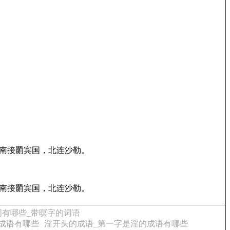
南接罽宾国，北连沙勒。
南接罽宾国，北连沙勒。
词有哪些_带暝字的词语
的成语有哪些
淫开头的成语_第一字是淫的成语有哪些