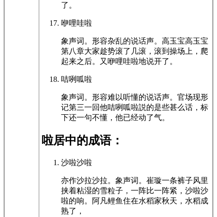
了。
咿哩哇啦
象声词。形容杂乱的说话声。高玉宝高玉宝
第八章大家趁势滚了几滚，滚到操场上，爬
起来之后。又咿哩哇啦地说开了。
咭咧呱啦
象声词。形容难以听懂的说话声。官场现形
记第三一回他咭咧呱啦説的是些甚么话，标
下还一句不懂，他已经动了气。
啦居中的成语：
沙啦沙啦
亦作沙拉沙拉。象声词。崔璇一条裤子风里
挟着粘湿的雪粒子，一阵比一阵紧，沙啦沙
啦的响。阿凡鲤鱼住在水稻家秋天，水稻成
熟了，