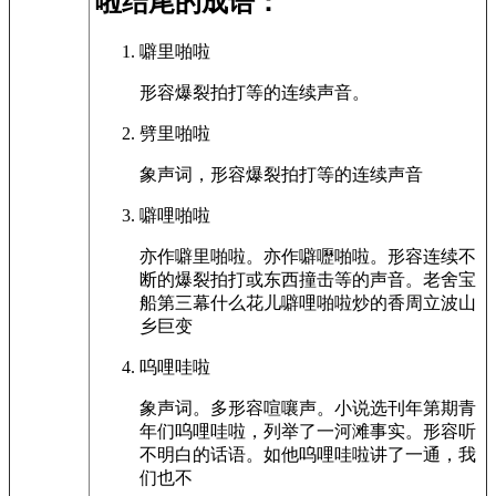
啦结尾的成语：
噼里啪啦
形容爆裂拍打等的连续声音。
劈里啪啦
象声词，形容爆裂拍打等的连续声音
噼哩啪啦
亦作噼里啪啦。亦作噼嚦啪啦。形容连续不
断的爆裂拍打或东西撞击等的声音。老舍宝
船第三幕什么花儿噼哩啪啦炒的香周立波山
乡巨变
呜哩哇啦
象声词。多形容喧嚷声。小说选刊年第期青
年们呜哩哇啦，列举了一河滩事实。形容听
不明白的话语。如他呜哩哇啦讲了一通，我
们也不