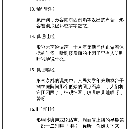
稀里哗啦
象声词，形容雨东西倒塌等发出的声音。形
容被彻底破坏或零零散散。
叽哩哇啦
形容大声说话声。十月年第期当他正做着体
操的时候，听到楼后面的小园子里有人叽哩
哇啦地说什么。
叽哩嘎啦
形容杂乱的说笑声。人民文学年第期戏台子
摆在庭院间那个低矮的圆形石桌上，人们将
它团团围了，细观细看，啧儿啧儿地叹呀，
赞呀，
哇哩哇啦
形容吵嚷声或说话声。周而复上海的早晨第
一部十二别哇哩哇啦，你听，你姐夫下来