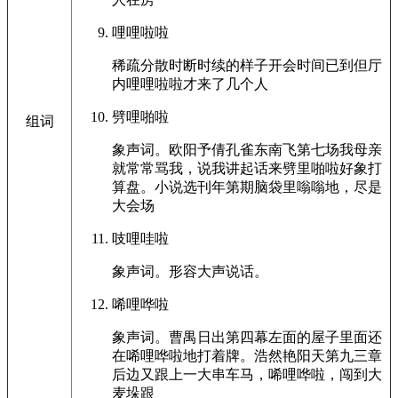
哩哩啦啦
稀疏分散时断时续的样子开会时间已到但厅
内哩哩啦啦才来了几个人
劈哩啪啦
组词
象声词。欧阳予倩孔雀东南飞第七场我母亲
就常常骂我，说我讲起话来劈里啪啦好象打
算盘。小说选刊年第期脑袋里嗡嗡地，尽是
大会场
吱哩哇啦
象声词。形容大声说话。
唏哩哗啦
象声词。曹禺日出第四幕左面的屋子里面还
在唏哩哗啦地打着牌。浩然艳阳天第九三章
后边又跟上一大串车马，唏哩哗啦，闯到大
麦垛跟