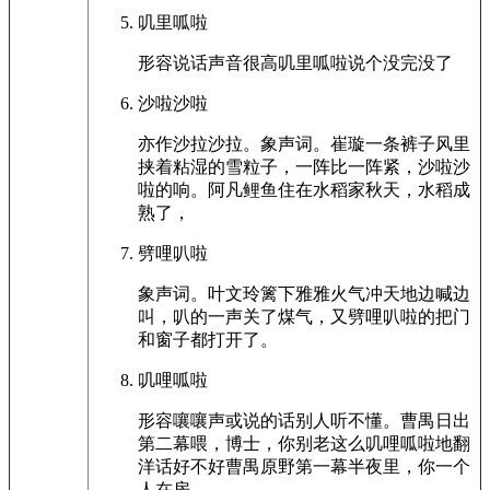
叽里呱啦
形容说话声音很高叽里呱啦说个没完没了
沙啦沙啦
亦作沙拉沙拉。象声词。崔璇一条裤子风里
挟着粘湿的雪粒子，一阵比一阵紧，沙啦沙
啦的响。阿凡鲤鱼住在水稻家秋天，水稻成
熟了，
劈哩叭啦
象声词。叶文玲篱下雅雅火气冲天地边喊边
叫，叭的一声关了煤气，又劈哩叭啦的把门
和窗子都打开了。
叽哩呱啦
形容嚷嚷声或说的话别人听不懂。曹禺日出
第二幕喂，博士，你别老这么叽哩呱啦地翻
洋话好不好曹禺原野第一幕半夜里，你一个
人在房