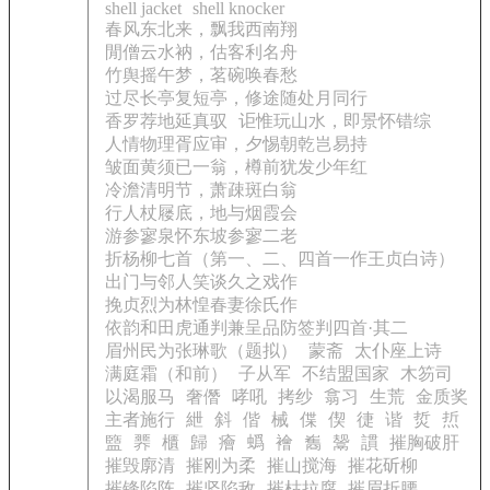
shell jacket
shell knocker
春风东北来，飘我西南翔
閒僧云水衲，估客利名舟
竹舆摇午梦，茗碗唤春愁
过尽长亭复短亭，修途随处月同行
香罗荐地延真驭
讵惟玩山水，即景怀错综
人情物理胥应审，夕惕朝乾岂易持
皱面黄须已一翁，樽前犹发少年红
冷澹清明节，萧疎斑白翁
行人杖屦底，地与烟霞会
游参寥泉怀东坡参寥二老
折杨柳七首（第一、二、四首一作王贞白诗）
出门与邻人笑谈久之戏作
挽贞烈为林惶春妻徐氏作
依韵和田虎通判兼呈品防签判四首·其二
眉州民为张琳歌（题拟）
蒙斋
太仆座上诗
满庭霜（和前）
子从军
不结盟国家
木笏司
以渴服马
奢僭
哮吼
拷纱
翕习
生荒
金质奖
主者施行
紲
斜
偕
械
偞
偰
徢
谐
烲
焎
盬
臩
櫃
歸
癐
蟡
襘
雟
鬶
謴
摧胸破肝
摧毁廓清
摧刚为柔
摧山搅海
摧花斫柳
摧锋陷阵
摧坚陷敌
摧枯拉腐
摧眉折腰