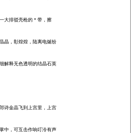
大排驳壳枪的 * 带，擦
晶晶，彰煌煌，陆离电烻纷
细解释无色透明的结晶石英
郎诗金晶飞到上宫里，上宫
掌中，可互击作响叮泠有声