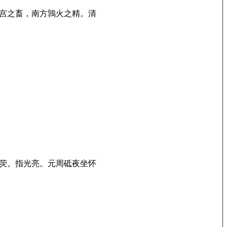
宫之畜，南方鶉火之精。清
荧。指光亮。元周砥夜坐怀