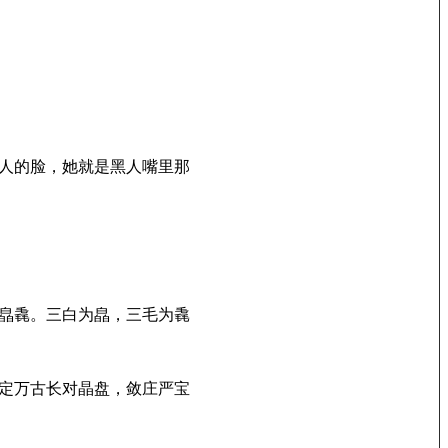
人的脸，她就是黑人嘴里那
皛毳。三白为皛，三毛为毳
定万古长对晶盘，敛庄严宝