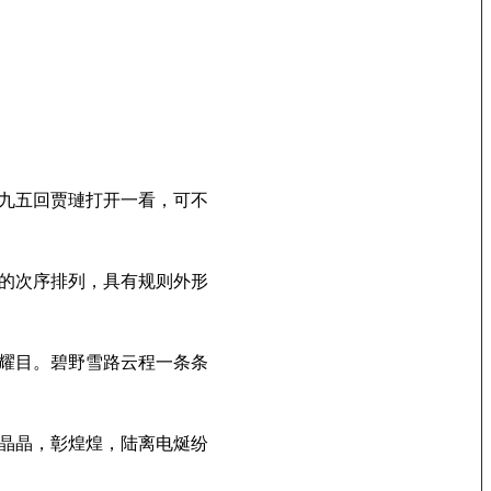
九五回贾璉打开一看，可不
的次序排列，具有规则外形
耀目。碧野雪路云程一条条
晶晶，彰煌煌，陆离电烻纷