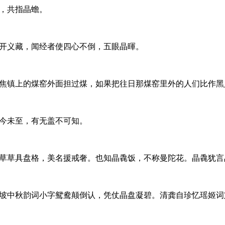
，共指晶蟾。
开义藏，闻经者使四心不倒，五眼晶暉。
焦镇上的煤窑外面担过煤，如果把往日那煤窑里外的人们比作黑
今未至，有无盖不可知。
草草具盘格，美名援戒奢。也知晶毳饭，不称曼陀花。晶毳犹言
坡中秋韵词小字鸳鸯颠倒认，凭仗晶盘凝碧。清龚自珍忆瑶姬词