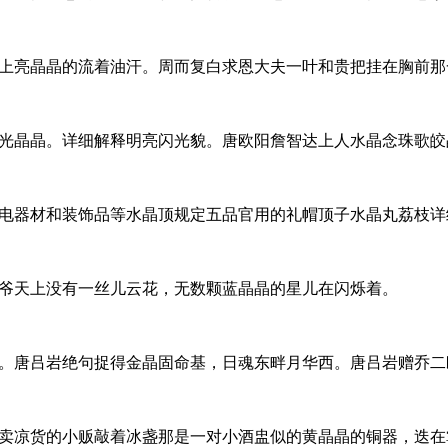
上亮晶晶的流着油汗。周而复白求恩大夫一叶和贵把挂在胸前那一
光晶晶。详细解释明亮闪光貌。唐欧阳詹智达上人水晶念珠歌皎
电器材和装饰品等水晶顶规定五品官用的礼帽顶子水晶丸荔枝详
爷天上没有一丝儿云花，无数颗蓝晶晶的星儿在闪烁着。
。唐吕岩绝句捉得金晶固命基，日魂东畔月华西。唐吕岩赠乔二
卖凉货的小贩敲着冰盏那是一对小酒盅似的黄晶晶的铜器，迭在