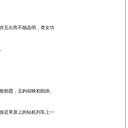
亦五出而不能晶明，类女功
。
散朝霞，玉鉤却映初阳掛。
徐迟草原上的钻机列车上一