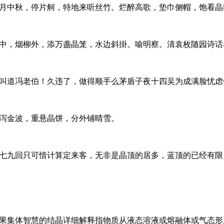
月中秋，停片舸，特地来听丝竹。烂醉高歌，垫巾侧帽，饱看晶
中，烟柳外，添万盏晶笼，水边斜掛。喻明察。清袁枚随园诗话
叫道冯老伯！久违了，做得顺手么茅盾子夜十四吴为成满脸忧虑
泻金波，重悬晶饼，分外铺晴雪。
七九回只可惜计算定来客，无非是晶顶的居多，蓝顶的已经有限
果集体智慧的结晶详细解释指物质从液态溶液或熔融体或气态形