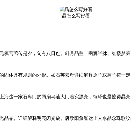
晶怎么写好看
元稹莺莺传是夕，旬有八日也。斜月晶莹，幽辉半牀。红楼梦第
的固体具有规则的外形。如石英云母详细解释原子或离子按一定
上海这一家石库门的两扇乌油大门着实漂亮，铜环也是擦得晶亮
光晶晶。详细解释明亮闪光貌。唐欧阳詹智达上人水晶念珠歌皎