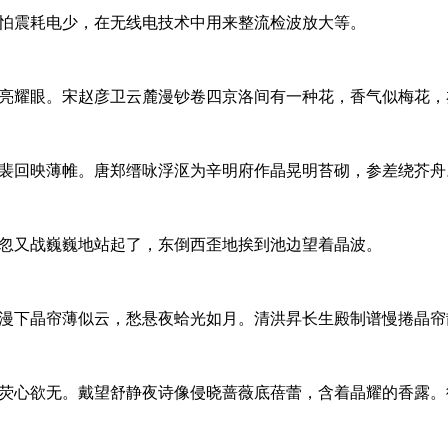
怕震耗电少，在无线电技术中用来整流检波放大等。
亮耀眼。宋赵彦卫云麓漫钞卷四京洛间有一种花，香气似梅花，
裴回映薄帷。唐郑缙咏浮沤为辛明府作晶晃明苔砌，参差绕芥舟
忽又战巍巍地站起了，东倒西歪地挨到池边望着晶波。
漫下晶帘薄似云，愁悬夜蛤光如月。清洪昇长生殿制谱慢捲晶帘
荧心欲无。戴望舒静夜诗像侵晓蔷薇底蓓蕾，含着晶耀的香露。