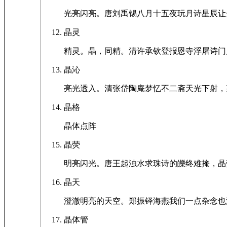
光亮闪亮。唐刘禹锡八月十五夜玩月诗星辰让
晶灵
精灵。晶，同精。清许承钦登报恩寺浮屠诗门
晶沁
亮光透入。清张岱陶庵梦忆不二斋天光下射，
晶格
晶体点阵
晶荧
明亮闪光。唐王起浊水求珠诗的皪终难掩，晶
晶天
澄澈明亮的天空。郑振铎海燕我们一点杂念也
晶体管