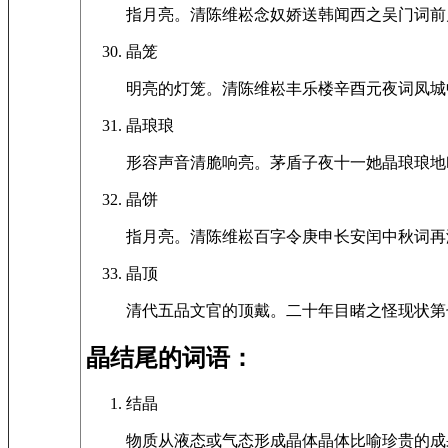
指月亮。清陈维崧念奴娇送韩闻西之吴门词前
晶笼
明亮的灯笼。清陈维崧丰乐楼辛酉元夜词凤城
晶琅琅
形容声音清脆响亮。茅盾子夜十一她晶琅琅地
晶饼
指月亮。清陈维崧百字令庚申长安闰中秋词再
晶顶
清代五品文官的顶戴。二十年目睹之怪现状第
晶结尾的词语：
结晶
物质从液态或气态形成晶体晶体比喻珍贵的成