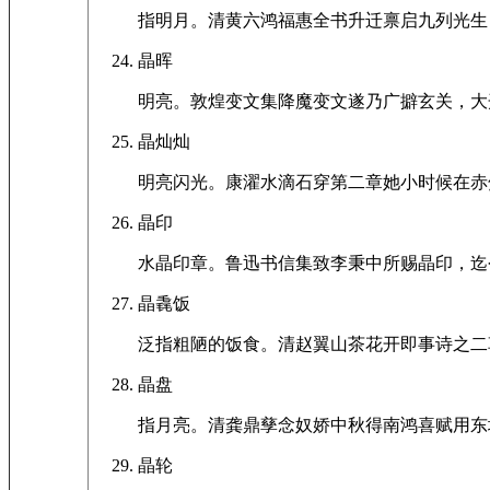
指明月。清黄六鸿福惠全书升迁禀启九列光生
晶晖
明亮。敦煌变文集降魔变文遂乃广擗玄关，大
晶灿灿
明亮闪光。康濯水滴石穿第二章她小时候在赤
晶印
水晶印章。鲁迅书信集致李秉中所赐晶印，迄
晶毳饭
泛指粗陋的饭食。清赵翼山茶花开即事诗之二
晶盘
指月亮。清龚鼎孳念奴娇中秋得南鸿喜赋用东
晶轮