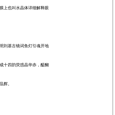
膜上也叫水晶体详细解释眼
明刘基古镜词鱼灯引魂开地
成十四韵荧惑晶华赤，醍醐
晶辉。