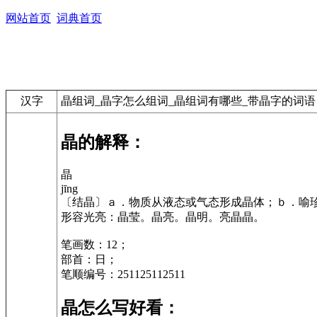
网站首页
词典首页
汉字
晶组词_晶字怎么组词_晶组词有哪些_带晶字的词语
晶的解释：
晶
jīng
〔结晶〕ａ．物质从液态或气态形成晶体；ｂ．喻珍
形容光亮：晶莹。晶亮。晶明。亮晶晶。
笔画数：12；
部首：日；
笔顺编号：251125112511
晶怎么写好看：