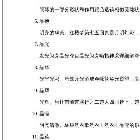
眼球的一部分形状和作用跟凸透镜相似受睫状
晶艳
明亮的华美。红楼梦第七五回真是月明灯彩，
晶光
发光闪亮晶光夺目晶光闪亮喻指神采详细解释
晶华
光华光彩。唐陈元光落成会咏轮奂云霄望，晶
晶辉
光辉。唐杜甫前苦寒行之二楚人四时皆 * 
晶滢
明亮清澈。林庚洗衣歌洗衣！洗衣！晶滢的泉
晶英