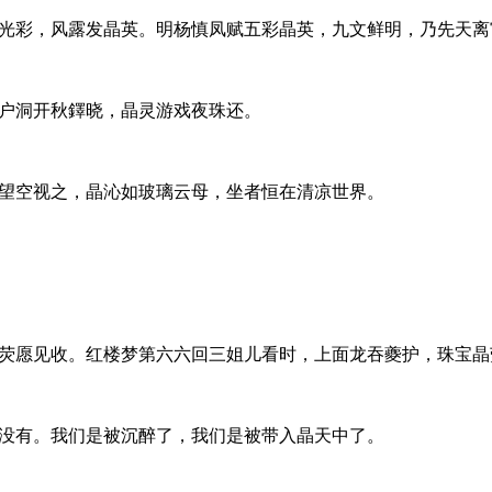
光彩，风露发晶英。明杨慎凤赋五彩晶英，九文鲜明，乃先天离
户洞开秋鐸晓，晶灵游戏夜珠还。
望空视之，晶沁如玻璃云母，坐者恒在清凉世界。
荧愿见收。红楼梦第六六回三姐儿看时，上面龙吞夔护，珠宝晶
没有。我们是被沉醉了，我们是被带入晶天中了。