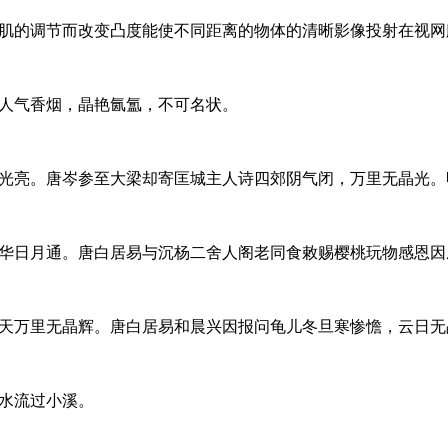
肌的调节而改变凸度能使不同距离的物体的清晰影像投射在视网
人气香烟，晶艳氤氲，不可名状。
光亮。唐岑参至大梁却寄匡城主人诗四郊阴气闭，万里无晶光。
华日月通。唐白居易与沉杨二舍人阁老同食敕赐樱桃玩物感恩因
，楚天万里无晶辉。唐白居易和晨兴因报问龟儿冬旦寒惨憺，云日无
水流过小溪。