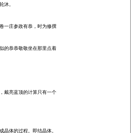
轮沐。
卷一庄参政有恭，时为修撰
似的恭恭敬敬坐在那里点着
，戴亮蓝顶的计算只有一个
成晶体的过程。即结晶体。