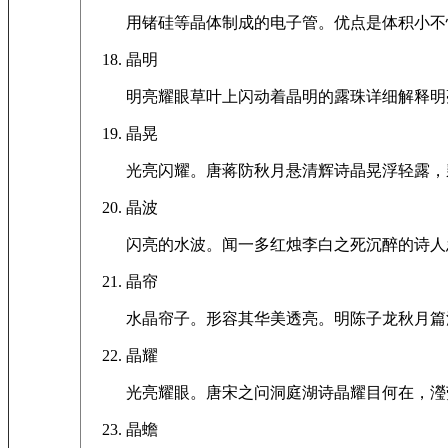
用锗硅等晶体制成的电子管。优点是体积小不
晶明
明亮耀眼草叶上闪动着晶明的露珠详细解释明
晶晃
光亮闪耀。唐蒋防秋月悬清辉诗晶晃浮轻露，
晶波
闪亮的水波。闻一多红烛李白之死沉醉的诗人
晶帘
水晶帘子。形容其华美透亮。明陈子龙秋月篇
晶耀
光亮耀眼。唐宋之问洞庭湖诗晶耀目何在，瀅
晶蟾