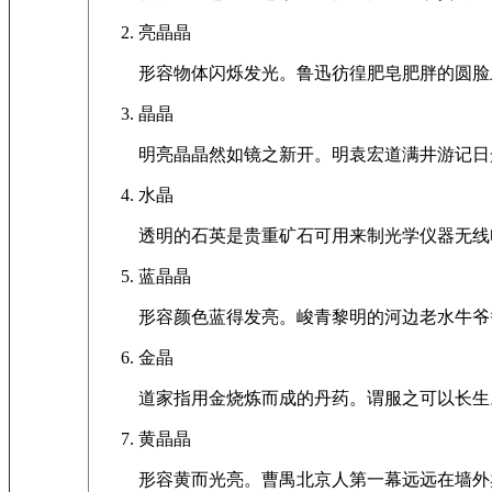
亮晶晶
形容物体闪烁发光。鲁迅彷徨肥皂肥胖的圆脸
晶晶
明亮晶晶然如镜之新开。明袁宏道满井游记日
水晶
透明的石英是贵重矿石可用来制光学仪器无线
蓝晶晶
形容颜色蓝得发亮。峻青黎明的河边老水牛爷
金晶
道家指用金烧炼而成的丹药。谓服之可以长生
黄晶晶
形容黄而光亮。曹禺北京人第一幕远远在墙外