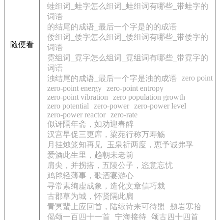
蛙组词_蛙字怎么组词_蛙组词有哪些_带蛙字的
词语
的结尾的成语_最后一个字是的的成语
倭组词_倭字怎么组词_倭组词有哪些_带倭字的
随便看
词语
霓组词_霓字怎么组词_霓组词有哪些_带霓字的
词语
zero point
浊结尾的成语_最后一个字是浊的成语
zero-point energy
zero-point entropy
zero-point vibration
zero population growth
zero potential
zero-power
zero-power level
zero-power reactor
zero-rate
似讶隔年斋，如劝迎春醉
汉宫早促三更席，梁苑行称万寿觞
月挂烛笼知再见
玉泉祈两度，恧予诚弗孚
爱酒此生里，趋朝未老前
肩尖，并拐搭，五陵公子，恣意忘忧
鸡毬轻薄事，歌酒宴游心
寻常素绚虚成象，造化文章信巧裁
古郡草为城，怀贤隔此扃
青冥蜚上应回首，陆续诗来可待盟
题岩寒拾
偈颂一百四十一首
宁海接待
颂古四十四首