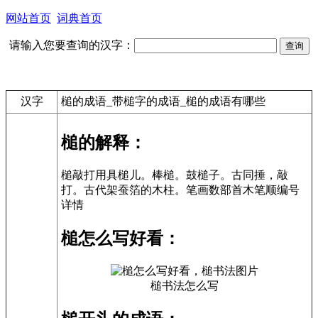
网站首页
词典首页
请输入您要查询的汉字：
汉字
槌的成语_带槌字的成语_槌的成语有哪些
槌的解释：
槌敲打用具槌儿。棒槌。鼓槌子。古同捶，敲
打。古代架蚕箔的木柱。笔画数部首木笔顺编号
详情
槌怎么写好看：
槌书法怎么写