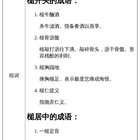
槌开头的成语：
槌牛酾酒
杀牛滤酒。指备肴酒以燕享。
槌骨沥髓
槌敲打沥往下滴。敲碎骨头，沥干骨髓。形
容残酷的剥削。
槌胸蹋地
组词
捶胸顿足。表示极度悲痛或悔恨。
槌仁提义
指抛弃仁义。
槌居中的成语：
一槌定音