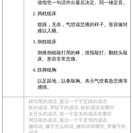
借指凭一句话作出最后决定。同一锤定音。
捣枕槌床
烦躁，无奈，气愤或悲痛的样子。形容辗转
难以入睡。
倒枕槌床
倒推倒槌敲打用的棒，借指敲打。翻枕头敲
床。形容非常悲痛。
跌脚槌胸
以足跺地，以拳敲胸。表示气愤着急悲痛等
感情。
躁结尾的成语_最后一个字是躁的成语
斩的成语_带斩字的成语_斩的成语有哪些
支开头的成语_第一字是支的成语有哪些
驾结尾的成语_最后一个字是驾的成语
骊组词_骊字怎么组词_骊组词有哪些_带骊字的
词语