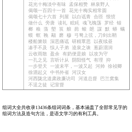
花光十梅淡中有味
孟保相赞
林泉野人
偈颂一百四十一首
花光十梅实相常圆
偈颂七十六首
列屋
以白诋青
合匝
恨愤
做什么
旁唐
读礼
眩眊
魂飞魄荡
罗经
锒
榔
稂
蒗
塱
筤
艆
蓢
蜋
郒
謀
默
蟒
螨
蟆
螟
鞔
颟
磨
穆
弓弩上弦，刀剑出鞘
楼船箫鼓
深恶痛诋
研精覃思
以夜续昼
凑手不及
悮人子弟
逵泉之诛
葱蔚洇润
云收雨散
盈余
有奶便是娘
以攻为守
一孔之见
言听计从
阴阳怪气
有理
抑
一步登天
一波未平，一波又起
河帅
徐祯卿
徐泗起义
中书外省
河汉女
河西陇北道肃政廉访司
河道总督
巴兰窝集
不逞之徒
记室督
组词大全共收录13436条组词词条，基本涵盖了全部常见字的
组词方法及造句方法，是语文学习的有利工具。